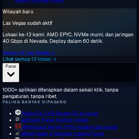
dalam hitungan menit
Wilayah baru
Las Vegas sudah aktif
Lokasi ke-13 kami: AMD EPYC, NVMe murni, dan jaringan
40 Gbps di Nevada. Deploy dalam 60 detik.
Deploy di Las Vegas →
Lihat semua 13 lokasi →
Pasar
1000+ aplikasi diterapkan dalam sekali klik, tanpa
pengaturan, tanpa ribet.
PALING BANYAK DIPASANG
MikroTik CHR
RouterOS di cloud
aaPanel
Panel hosting ringan
WireGuard
Kernel VPN modern dan cepat
MetaTrader 4
Standar trading Forex