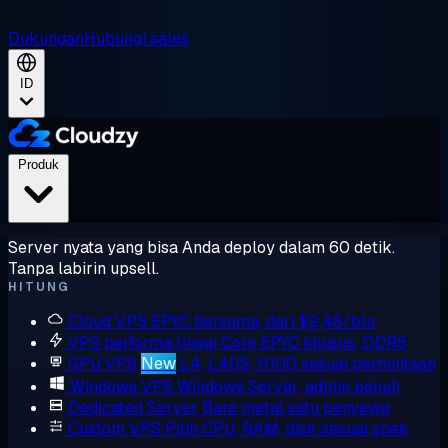
Dukungan
Hubungi sales
ID
Produk
Server nyata yang bisa Anda deploy dalam 60 detik.
Tanpa labirin upsell.
HITUNG
Cloud VPS
EPYC bersama, dari $2,48/bln
VPS performa tinggi
Core EPYC khusus, DDR5
GPU VPS
New
L4, L40S, H100 sesuai permintaan
Windows VPS
Windows Server, admin penuh
Dedicated Server
Bare metal satu penyewa
Custom VPS
Pilih CPU, RAM, disk sesuai spek