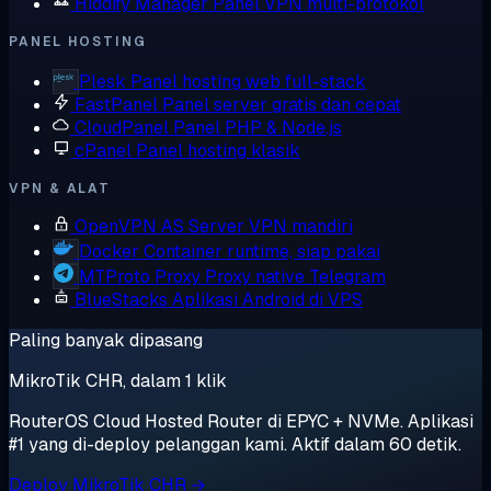
Hiddify Manager
Panel VPN multi-protokol
PANEL HOSTING
Plesk
Panel hosting web full-stack
FastPanel
Panel server gratis dan cepat
CloudPanel
Panel PHP & Node.js
cPanel
Panel hosting klasik
VPN & ALAT
OpenVPN AS
Server VPN mandiri
Docker
Container runtime, siap pakai
MTProto Proxy
Proxy native Telegram
BlueStacks
Aplikasi Android di VPS
Paling banyak dipasang
MikroTik CHR, dalam 1 klik
RouterOS Cloud Hosted Router di EPYC + NVMe. Aplikasi
#1 yang di-deploy pelanggan kami. Aktif dalam 60 detik.
Deploy MikroTik CHR →