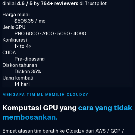
dinilai
4.6 / 5
by
764+ reviewers
di Trustpilot.
Harga mulai
$506.35 / mo
Jenis GPU
PRO 6000 · A100 · 5090 · 4090
Konfigurasi
1× to 4×
CUDA
Pra-dipasang
Diskon tahunan
Diskon 35%
Uang kembali
14 hari
MENGAPA TIM ML MEMILIH CLOUDZY
Komputasi GPU yang
cara yang tidak
membosankan.
Empat alasan tim beralih ke Cloudzy dari AWS / GCP /