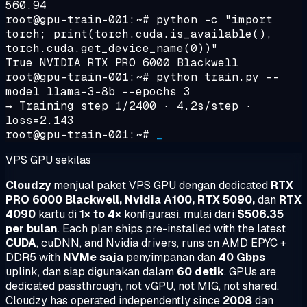
560.94
root@gpu-train-001:~#
python -c "import
torch; print(torch.cuda.is_available(),
torch.cuda.get_device_name(0))"
True NVIDIA RTX PRO 6000 Blackwell
root@gpu-train-001:~#
python train.py --
model llama-3-8b --epochs 3
→
Training step 1/2400 · 4.2s/step ·
loss=2.143
root@gpu-train-001:~#
_
VPS GPU sekilas
Cloudzy
menjual paket VPS GPU dengan dedicated
RTX
PRO 6000 Blackwell, Nvidia A100, RTX 5090,
dan
RTX
4090
kartu di
1× to 4×
konfigurasi, mulai dari
$506.35
per bulan
. Each plan ships pre-installed with the latest
CUDA
, cuDNN, and Nvidia drivers, runs on AMD EPYC +
DDR5 with
NVMe saja
penyimpanan dan
40 Gbps
uplink, dan siap digunakan dalam
60 detik
. GPUs are
dedicated passthrough, not vGPU, not MIG, not shared.
Cloudzy has operated independently since
2008
dan