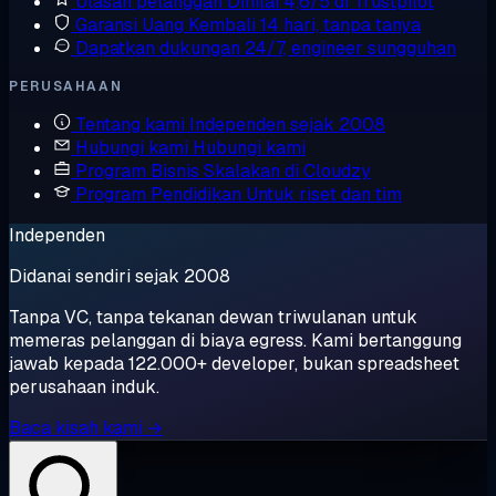
Ulasan pelanggan
Dinilai 4,6/5 di Trustpilot
Garansi Uang Kembali
14 hari, tanpa tanya
Dapatkan dukungan
24/7, engineer sungguhan
PERUSAHAAN
Tentang kami
Independen sejak 2008
Hubungi kami
Hubungi kami
Program Bisnis
Skalakan di Cloudzy
Program Pendidikan
Untuk riset dan tim
Independen
Didanai sendiri sejak 2008
Tanpa VC, tanpa tekanan dewan triwulanan untuk
memeras pelanggan di biaya egress. Kami bertanggung
jawab kepada 122.000+ developer, bukan spreadsheet
perusahaan induk.
Baca kisah kami →