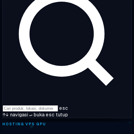
esc
↑↓
navigasi
↵
buka
esc
tutup
HOSTING VPS GPU