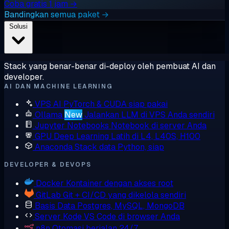
Coba gratis 1 jam →
Bandingkan semua paket →
Solusi
Stack yang benar-benar di-deploy oleh pembuat AI dan
developer.
AI DAN MACHINE LEARNING
VPS AI
PyTorch & CUDA siap pakai
Ollama
New
Jalankan LLM di VPS Anda sendiri
Jupyter Notebooks
Notebook di server Anda
GPU Deep Learning
Latih di L4, L40S, H100
Anaconda
Stack data Python, siap
DEVELOPER & DEVOPS
Docker
Kontainer dengan akses root
GitLab
Git + CI/CD yang dikelola sendiri
Basis Data
Postgres, MySQL, MongoDB
Server Kode
VS Code di browser Anda
n8n
Otomasi berjalan 24/7