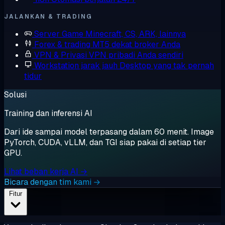
JALANKAN & TRADING
Server Game
Minecraft, CS, ARK, lainnya
Forex & trading
MT5 dekat broker Anda
VPN & Privasi
VPN pribadi Anda sendiri
Workstation jarak jauh
Desktop yang tak pernah
tidur
Solusi
Training dan inferensi AI
Dari ide sampai model terpasang dalam 60 menit. Image
PyTorch, CUDA, vLLM, dan TGI siap pakai di setiap tier
GPU.
Lihat beban kerja AI →
Bicara dengan tim kami →
Fitur