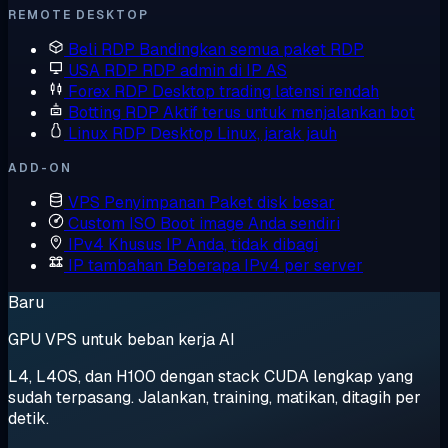
REMOTE DESKTOP
Beli RDP
Bandingkan semua paket RDP
USA RDP
RDP admin di IP AS
Forex RDP
Desktop trading latensi rendah
Botting RDP
Aktif terus untuk menjalankan bot
Linux RDP
Desktop Linux, jarak jauh
ADD-ON
VPS Penyimpanan
Paket disk besar
Custom ISO
Boot image Anda sendiri
IPv4 Khusus
IP Anda, tidak dibagi
IP tambahan
Beberapa IPv4 per server
Baru
GPU VPS untuk beban kerja AI
L4, L40S, dan H100 dengan stack CUDA lengkap yang
sudah terpasang. Jalankan, training, matikan, ditagih per
detik.