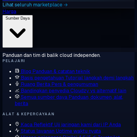
Lihat seluruh marketplace →
Harga
Sumber Daya
Panduan dan tim di balik cloud independen.
PELAJARI
Blog
Panduan & catatan teknik
Basis pengetahuan
Tutorial langkah demi langkah
Ruang Berita
Pers & pengumuman
Bandingkan penyedia
Cloudzy vs alternatif lain
Semua sumber daya
Panduan, dokumen, alat,
berita
ALAT & KEPERCAYAAN
Kaca Reflektif
Uji jaringan kami dari IP Anda
Status layanan
Uptime waktu nyata