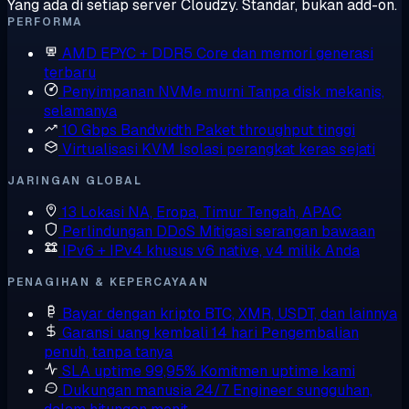
Yang ada di setiap server Cloudzy. Standar, bukan add-on.
PERFORMA
AMD EPYC + DDR5
Core dan memori generasi
terbaru
Penyimpanan NVMe murni
Tanpa disk mekanis,
selamanya
10 Gbps Bandwidth
Paket throughput tinggi
Virtualisasi KVM
Isolasi perangkat keras sejati
JARINGAN GLOBAL
13 Lokasi
NA, Eropa, Timur Tengah, APAC
Perlindungan DDoS
Mitigasi serangan bawaan
IPv6 + IPv4 khusus
v6 native, v4 milik Anda
PENAGIHAN & KEPERCAYAAN
Bayar dengan kripto
BTC, XMR, USDT, dan lainnya
Garansi uang kembali 14 hari
Pengembalian
penuh, tanpa tanya
SLA uptime 99,95%
Komitmen uptime kami
Dukungan manusia 24/7
Engineer sungguhan,