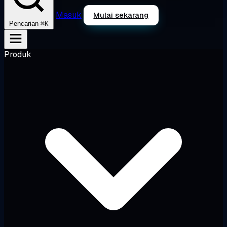
Masuk
Mulai sekarang
⌘K
Pencarian
Produk