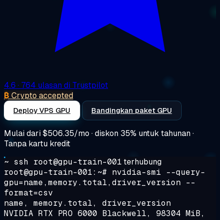
4.6
· 764 ulasan di Trustpilot
₿
Crypto accepted
Deploy VPS GPU
Bandingkan paket GPU
Mulai dari
$506.35/mo
· diskon 35% untuk tahunan ·
Tanpa kartu kredit
~ ssh root@gpu-train-001
terhubung
root@gpu-train-001:~#
nvidia-smi --query-
gpu=name,memory.total,driver_version --
format=csv
name, memory.total, driver_version
NVIDIA RTX PRO 6000 Blackwell, 98304 MiB,