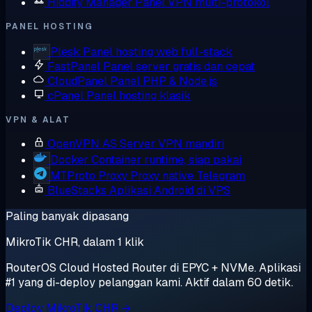
Hiddify Manager
Panel VPN multi-protokol
PANEL HOSTING
Plesk
Panel hosting web full-stack
FastPanel
Panel server gratis dan cepat
CloudPanel
Panel PHP & Node.js
cPanel
Panel hosting klasik
VPN & ALAT
OpenVPN AS
Server VPN mandiri
Docker
Container runtime, siap pakai
MTProto Proxy
Proxy native Telegram
BlueStacks
Aplikasi Android di VPS
Paling banyak dipasang
MikroTik CHR, dalam 1 klik
RouterOS Cloud Hosted Router di EPYC + NVMe. Aplikasi
#1 yang di-deploy pelanggan kami. Aktif dalam 60 detik.
Deploy MikroTik CHR →