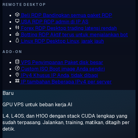
REMOTE DESKTOP
Beli RDP
Bandingkan semua paket RDP
USA RDP
RDP admin di IP AS
Forex RDP
Desktop trading latensi rendah
Botting RDP
Aktif terus untuk menjalankan bot
Linux RDP
Desktop Linux, jarak jauh
ADD-ON
VPS Penyimpanan
Paket disk besar
Custom ISO
Boot image Anda sendiri
IPv4 Khusus
IP Anda, tidak dibagi
IP tambahan
Beberapa IPv4 per server
Baru
GPU VPS untuk beban kerja AI
L4, L40S, dan H100 dengan stack CUDA lengkap yang
sudah terpasang. Jalankan, training, matikan, ditagih per
detik.