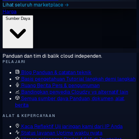
Lihat seluruh marketplace →
Harga
Sumber Daya
Panduan dan tim di balik cloud independen.
PELAJARI
Blog
Panduan & catatan teknik
Basis pengetahuan
Tutorial langkah demi langkah
Ruang Berita
Pers & pengumuman
Bandingkan penyedia
Cloudzy vs alternatif lain
Semua sumber daya
Panduan, dokumen, alat,
berita
ALAT & KEPERCAYAAN
Kaca Reflektif
Uji jaringan kami dari IP Anda
Status layanan
Uptime waktu nyata