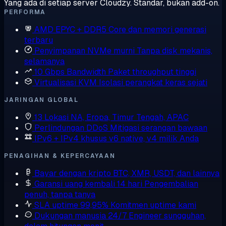
Yang ada di setiap server Cloudzy. Standar, bukan add-on.
PERFORMA
AMD EPYC + DDR5
Core dan memori generasi
terbaru
Penyimpanan NVMe murni
Tanpa disk mekanis,
selamanya
10 Gbps Bandwidth
Paket throughput tinggi
Virtualisasi KVM
Isolasi perangkat keras sejati
JARINGAN GLOBAL
13 Lokasi
NA, Eropa, Timur Tengah, APAC
Perlindungan DDoS
Mitigasi serangan bawaan
IPv6 + IPv4 khusus
v6 native, v4 milik Anda
PENAGIHAN & KEPERCAYAAN
Bayar dengan kripto
BTC, XMR, USDT, dan lainnya
Garansi uang kembali 14 hari
Pengembalian
penuh, tanpa tanya
SLA uptime 99,95%
Komitmen uptime kami
Dukungan manusia 24/7
Engineer sungguhan,