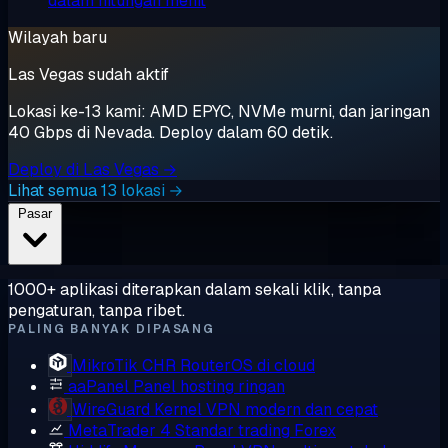
dalam hitungan menit
Wilayah baru
Las Vegas sudah aktif
Lokasi ke-13 kami: AMD EPYC, NVMe murni, dan jaringan
40 Gbps di Nevada. Deploy dalam 60 detik.
Deploy di Las Vegas →
Lihat semua 13 lokasi →
Pasar
1000+ aplikasi diterapkan dalam sekali klik, tanpa
pengaturan, tanpa ribet.
PALING BANYAK DIPASANG
MikroTik CHR
RouterOS di cloud
aaPanel
Panel hosting ringan
WireGuard
Kernel VPN modern dan cepat
MetaTrader 4
Standar trading Forex