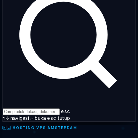
esc
↑↓
navigasi
↵
buka
esc
tutup
🇳🇱
HOSTING VPS AMSTERDAM