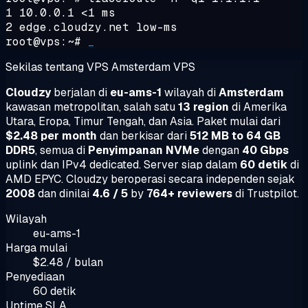
1 10.0.0.1 <1 ms
2 edge.cloudzy.net low-ms
root@vps:~#
_
Sekilas tentang VPS Amsterdam VPS
Cloudzy
berjalan di
eu-ams-1
wilayah di
Amsterdam
kawasan metropolitan, salah satu
13 region
di Amerika
Utara, Eropa, Timur Tengah, dan Asia. Paket mulai dari
$2.48 per month
dan berkisar dari
512 MB to 64 GB
DDR5
, semua di
Penyimpanan NVMe
dengan
40 Gbps
uplink dan IPv4 dedicated. Server siap dalam
60 detik
di
AMD EPYC. Cloudzy beroperasi secara independen sejak
2008
dan dinilai
4.6 / 5
by
764+ reviewers
di Trustpilot.
Wilayah
eu-ams-1
Harga mulai
$2.48 / bulan
Penyediaan
60 detik
Uptime SLA