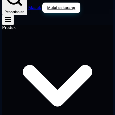
Masuk
Mulai sekarang
⌘K
Pencarian
Produk