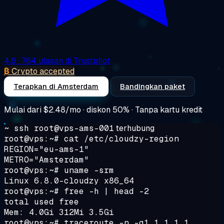
4.6
· 764 ulasan di Trustpilot
₿
Crypto accepted
Terapkan di Amsterdam
Bandingkan paket
Mulai dari
$2.48/mo
· diskon 50% · Tanpa kartu kredit
~ ssh root@vps-ams-001
terhubung
root@vps:~#
cat /etc/cloudzy-region
REGION="eu-ams-1"
METRO="Amsterdam"
root@vps:~#
uname -srm
Linux 6.8.0-cloudzy x86_64
root@vps:~#
free -h | head -2
total used free
Mem: 4.0Gi 312Mi 3.5Gi
root@vps:~#
traceroute -n -q1 1.1.1.1