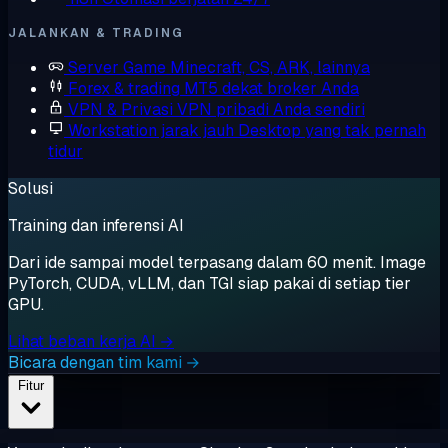
JALANKAN & TRADING
Server Game
Minecraft, CS, ARK, lainnya
Forex & trading
MT5 dekat broker Anda
VPN & Privasi
VPN pribadi Anda sendiri
Workstation jarak jauh
Desktop yang tak pernah
tidur
Solusi
Training dan inferensi AI
Dari ide sampai model terpasang dalam 60 menit. Image
PyTorch, CUDA, vLLM, dan TGI siap pakai di setiap tier
GPU.
Lihat beban kerja AI →
Bicara dengan tim kami →
Fitur