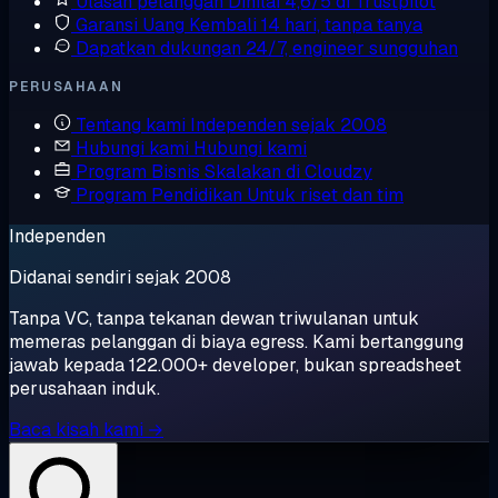
Ulasan pelanggan
Dinilai 4,6/5 di Trustpilot
Garansi Uang Kembali
14 hari, tanpa tanya
Dapatkan dukungan
24/7, engineer sungguhan
PERUSAHAAN
Tentang kami
Independen sejak 2008
Hubungi kami
Hubungi kami
Program Bisnis
Skalakan di Cloudzy
Program Pendidikan
Untuk riset dan tim
Independen
Didanai sendiri sejak 2008
Tanpa VC, tanpa tekanan dewan triwulanan untuk
memeras pelanggan di biaya egress. Kami bertanggung
jawab kepada 122.000+ developer, bukan spreadsheet
perusahaan induk.
Baca kisah kami →