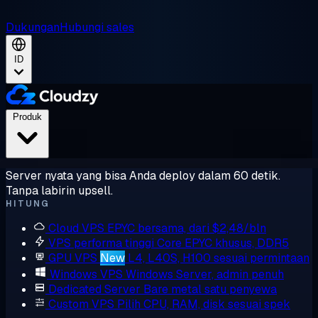
Dukungan
Hubungi sales
ID
Produk
Server nyata yang bisa Anda deploy dalam 60 detik.
Tanpa labirin upsell.
HITUNG
Cloud VPS
EPYC bersama, dari $2,48/bln
VPS performa tinggi
Core EPYC khusus, DDR5
GPU VPS
New
L4, L40S, H100 sesuai permintaan
Windows VPS
Windows Server, admin penuh
Dedicated Server
Bare metal satu penyewa
Custom VPS
Pilih CPU, RAM, disk sesuai spek