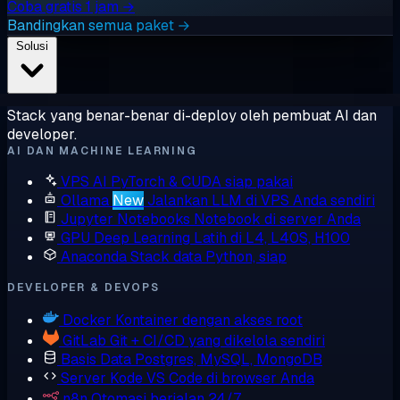
Coba gratis 1 jam →
Bandingkan semua paket →
Solusi
Stack yang benar-benar di-deploy oleh pembuat AI dan
developer.
AI DAN MACHINE LEARNING
VPS AI
PyTorch & CUDA siap pakai
Ollama
New
Jalankan LLM di VPS Anda sendiri
Jupyter Notebooks
Notebook di server Anda
GPU Deep Learning
Latih di L4, L40S, H100
Anaconda
Stack data Python, siap
DEVELOPER & DEVOPS
Docker
Kontainer dengan akses root
GitLab
Git + CI/CD yang dikelola sendiri
Basis Data
Postgres, MySQL, MongoDB
Server Kode
VS Code di browser Anda
n8n
Otomasi berjalan 24/7