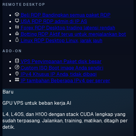
REMOTE DESKTOP
Beli RDP
Bandingkan semua paket RDP
USA RDP
RDP admin di IP AS
Forex RDP
Desktop trading latensi rendah
Botting RDP
Aktif terus untuk menjalankan bot
Linux RDP
Desktop Linux, jarak jauh
ADD-ON
VPS Penyimpanan
Paket disk besar
Custom ISO
Boot image Anda sendiri
IPv4 Khusus
IP Anda, tidak dibagi
IP tambahan
Beberapa IPv4 per server
Baru
GPU VPS untuk beban kerja AI
L4, L40S, dan H100 dengan stack CUDA lengkap yang
sudah terpasang. Jalankan, training, matikan, ditagih per
detik.