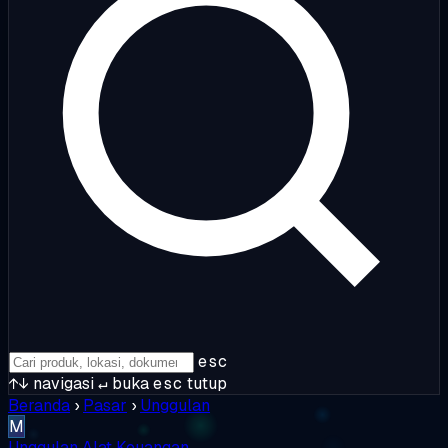
esc
↑↓
navigasi
↵
buka
esc
tutup
Beranda
›
Pasar
›
Unggulan
M
Unggulan
Alat Keuangan