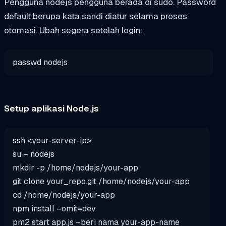
Pengguna
nodejs
pengguna berada di
sudo
. Password
default berupa
kata sandi
diatur selama proses
otomasi. Ubah segera setelah login:
passwd nodejs
Setup aplikasi Node.js
ssh <your-server-ip>
su
– nodejs
mkdir
-p /home/nodejs/your-
app
git clone your_repo.git /home/nodejs/your-
app
cd
/home/nodejs/your-
app
npm install –omit=dev
pm2 start
app
.js –beri nama your-
app
-name