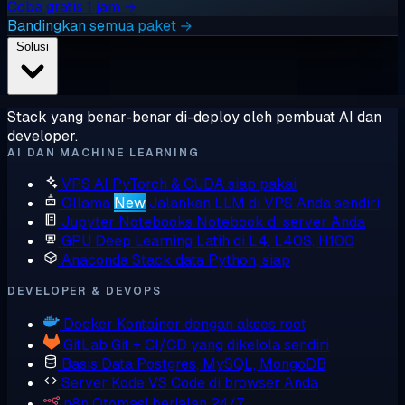
Coba gratis 1 jam →
Bandingkan semua paket →
Solusi
Stack yang benar-benar di-deploy oleh pembuat AI dan
developer.
AI DAN MACHINE LEARNING
VPS AI
PyTorch & CUDA siap pakai
Ollama
New
Jalankan LLM di VPS Anda sendiri
Jupyter Notebooks
Notebook di server Anda
GPU Deep Learning
Latih di L4, L40S, H100
Anaconda
Stack data Python, siap
DEVELOPER & DEVOPS
Docker
Kontainer dengan akses root
GitLab
Git + CI/CD yang dikelola sendiri
Basis Data
Postgres, MySQL, MongoDB
Server Kode
VS Code di browser Anda
n8n
Otomasi berjalan 24/7