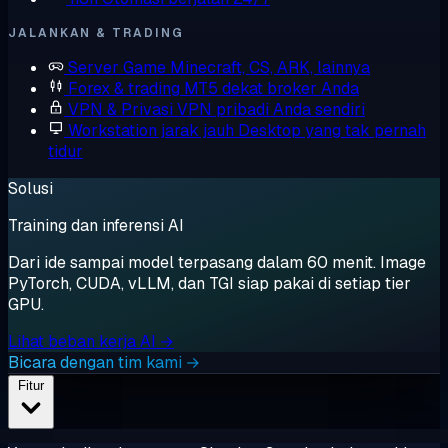
JALANKAN & TRADING
Server Game
Minecraft, CS, ARK, lainnya
Forex & trading
MT5 dekat broker Anda
VPN & Privasi
VPN pribadi Anda sendiri
Workstation jarak jauh
Desktop yang tak pernah
tidur
Solusi
Training dan inferensi AI
Dari ide sampai model terpasang dalam 60 menit. Image
PyTorch, CUDA, vLLM, dan TGI siap pakai di setiap tier
GPU.
Lihat beban kerja AI →
Bicara dengan tim kami →
Fitur