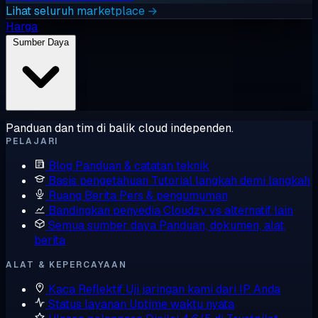
Lihat seluruh marketplace →
Harga
Sumber Daya
Panduan dan tim di balik cloud independen.
PELAJARI
Blog
Panduan & catatan teknik
Basis pengetahuan
Tutorial langkah demi langkah
Ruang Berita
Pers & pengumuman
Bandingkan penyedia
Cloudzy vs alternatif lain
Semua sumber daya
Panduan, dokumen, alat,
berita
ALAT & KEPERCAYAAN
Kaca Reflektif
Uji jaringan kami dari IP Anda
Status layanan
Uptime waktu nyata