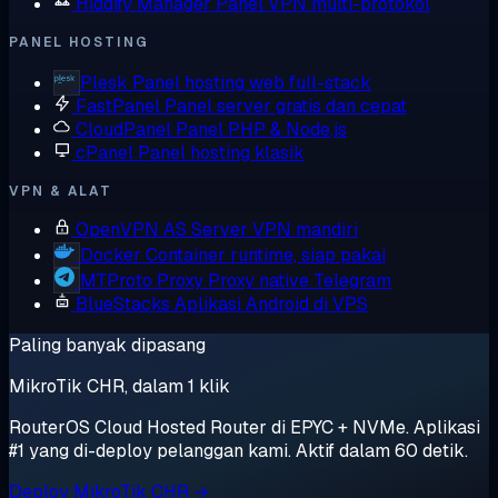
Hiddify Manager
Panel VPN multi-protokol
PANEL HOSTING
Plesk
Panel hosting web full-stack
FastPanel
Panel server gratis dan cepat
CloudPanel
Panel PHP & Node.js
cPanel
Panel hosting klasik
VPN & ALAT
OpenVPN AS
Server VPN mandiri
Docker
Container runtime, siap pakai
MTProto Proxy
Proxy native Telegram
BlueStacks
Aplikasi Android di VPS
Paling banyak dipasang
MikroTik CHR, dalam 1 klik
RouterOS Cloud Hosted Router di EPYC + NVMe. Aplikasi
#1 yang di-deploy pelanggan kami. Aktif dalam 60 detik.
Deploy MikroTik CHR →