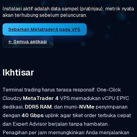
Instalasi aktif adalah data sampel (pratinjau); metrik nyata
akan terhubung sebelum peluncuran.
Sebarkan Metatrader4 pada VPS
← Semua aplikasi
Ikhtisar
Terminal trading harus terasa responsif. One-Click
Cloudzy
MetaTrader 4
VPS memadukan vCPU EPYC
dedikasi,
DDR5 RAM
, dan murni-
NVMe
penyimpanan
dengan
40 Gbps
uplink agar tiket order terbuka cepat
dan Expert Advisor berjalan tanpa hambatan.
Penagihan per jam memungkinkan Anda menjalankan