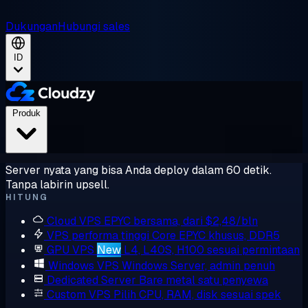
Dukungan
Hubungi sales
ID
Produk
Server nyata yang bisa Anda deploy dalam 60 detik.
Tanpa labirin upsell.
HITUNG
Cloud VPS
EPYC bersama, dari $2,48/bln
VPS performa tinggi
Core EPYC khusus, DDR5
GPU VPS
New
L4, L40S, H100 sesuai permintaan
Windows VPS
Windows Server, admin penuh
Dedicated Server
Bare metal satu penyewa
Custom VPS
Pilih CPU, RAM, disk sesuai spek