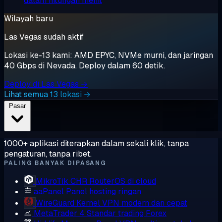
dalam hitungan menit
Wilayah baru
Las Vegas sudah aktif
Lokasi ke-13 kami: AMD EPYC, NVMe murni, dan jaringan
40 Gbps di Nevada. Deploy dalam 60 detik.
Deploy di Las Vegas →
Lihat semua 13 lokasi →
Pasar
1000+ aplikasi diterapkan dalam sekali klik, tanpa
pengaturan, tanpa ribet.
PALING BANYAK DIPASANG
MikroTik CHR
RouterOS di cloud
aaPanel
Panel hosting ringan
WireGuard
Kernel VPN modern dan cepat
MetaTrader 4
Standar trading Forex