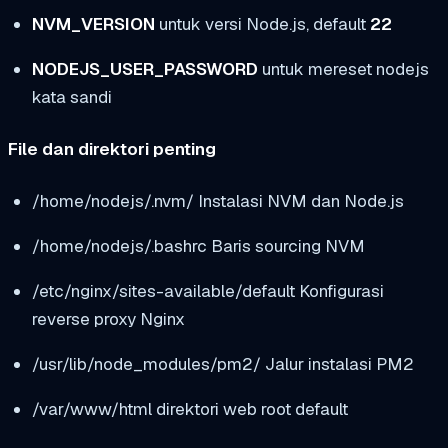
NVM_VERSION
untuk versi Node.js, default
22
NODEJS_USER_PASSWORD
untuk mereset
nodejs
kata sandi
File dan direktori penting
/home/nodejs/.nvm/
Instalasi NVM dan Node.js
/home/nodejs/.bashrc
Baris sourcing NVM
/etc/nginx/sites-available/default
Konfigurasi
reverse proxy Nginx
/usr/lib/node_modules/pm2/
Jalur instalasi PM2
/var/www/html
direktori web root default