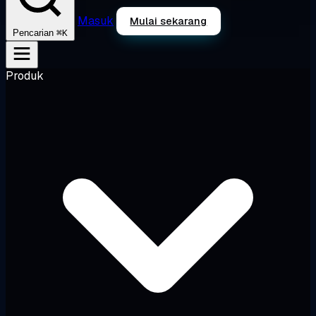
Masuk
Mulai sekarang
⌘K
Pencarian
Produk