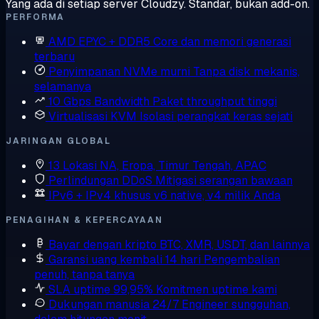
Yang ada di setiap server Cloudzy. Standar, bukan add-on.
PERFORMA
AMD EPYC + DDR5
Core dan memori generasi
terbaru
Penyimpanan NVMe murni
Tanpa disk mekanis,
selamanya
10 Gbps Bandwidth
Paket throughput tinggi
Virtualisasi KVM
Isolasi perangkat keras sejati
JARINGAN GLOBAL
13 Lokasi
NA, Eropa, Timur Tengah, APAC
Perlindungan DDoS
Mitigasi serangan bawaan
IPv6 + IPv4 khusus
v6 native, v4 milik Anda
PENAGIHAN & KEPERCAYAAN
Bayar dengan kripto
BTC, XMR, USDT, dan lainnya
Garansi uang kembali 14 hari
Pengembalian
penuh, tanpa tanya
SLA uptime 99,95%
Komitmen uptime kami
Dukungan manusia 24/7
Engineer sungguhan,