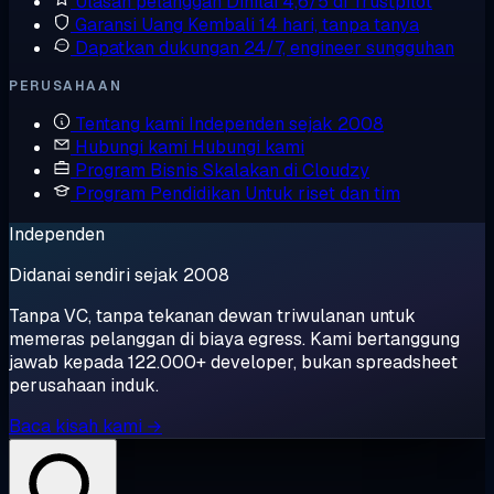
Ulasan pelanggan
Dinilai 4,6/5 di Trustpilot
Garansi Uang Kembali
14 hari, tanpa tanya
Dapatkan dukungan
24/7, engineer sungguhan
PERUSAHAAN
Tentang kami
Independen sejak 2008
Hubungi kami
Hubungi kami
Program Bisnis
Skalakan di Cloudzy
Program Pendidikan
Untuk riset dan tim
Independen
Didanai sendiri sejak 2008
Tanpa VC, tanpa tekanan dewan triwulanan untuk
memeras pelanggan di biaya egress. Kami bertanggung
jawab kepada 122.000+ developer, bukan spreadsheet
perusahaan induk.
Baca kisah kami →