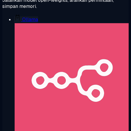
Jalankan model open-weights, arahkan permintaan,
simpan memori.
Ollama