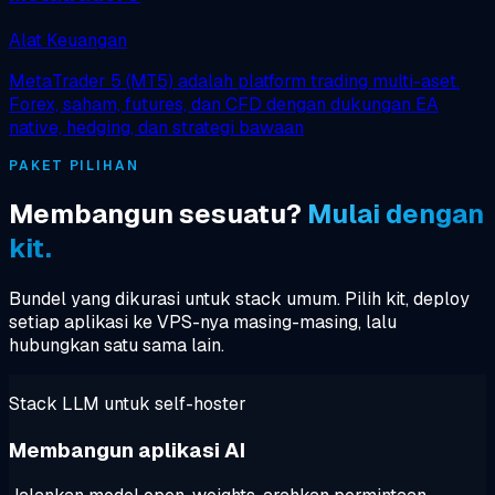
Alat Keuangan
MetaTrader 5 (MT5) adalah platform trading multi-aset.
Forex, saham, futures, dan CFD dengan dukungan EA
native, hedging, dan strategi bawaan
PAKET PILIHAN
Membangun sesuatu?
Mulai dengan
kit.
Bundel yang dikurasi untuk stack umum. Pilih kit, deploy
setiap aplikasi ke VPS-nya masing-masing, lalu
hubungkan satu sama lain.
Stack LLM untuk self-hoster
Membangun aplikasi AI