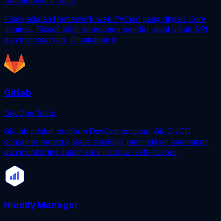
Development Tools
Flask adalah framework web Python yang ringan. Core
minimal, filosofi pilih-komponen-sendiri, ideal untuk API
dan microservice. Digunakan di
Gitlab
DevOps Tools
GitLab adalah platform DevOps lengkap. Git, CI/CD,
container registry, issue tracking, pemindaian keamanan,
dan monitoring dalam satu instalasi self-hosted
Hiddify Manager