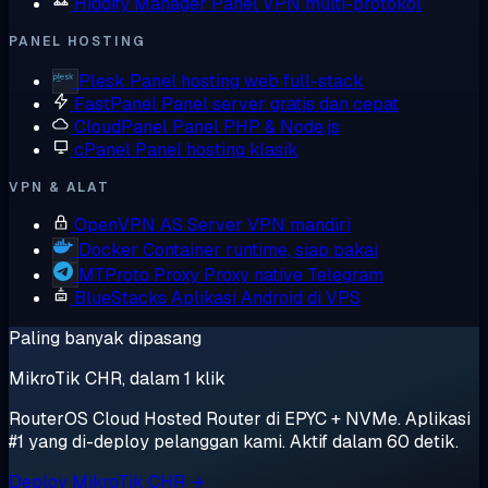
Hiddify Manager
Panel VPN multi-protokol
PANEL HOSTING
Plesk
Panel hosting web full-stack
FastPanel
Panel server gratis dan cepat
CloudPanel
Panel PHP & Node.js
cPanel
Panel hosting klasik
VPN & ALAT
OpenVPN AS
Server VPN mandiri
Docker
Container runtime, siap pakai
MTProto Proxy
Proxy native Telegram
BlueStacks
Aplikasi Android di VPS
Paling banyak dipasang
MikroTik CHR, dalam 1 klik
RouterOS Cloud Hosted Router di EPYC + NVMe. Aplikasi
#1 yang di-deploy pelanggan kami. Aktif dalam 60 detik.
Deploy MikroTik CHR →