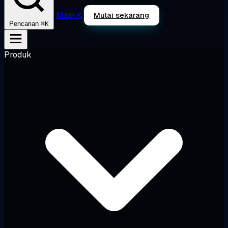
Masuk
Mulai sekarang
⌘K
Pencarian
Produk