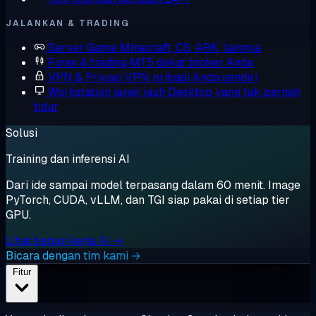
JALANKAN & TRADING
Server Game
Minecraft, CS, ARK, lainnya
Forex & trading
MT5 dekat broker Anda
VPN & Privasi
VPN pribadi Anda sendiri
Workstation jarak jauh
Desktop yang tak pernah
tidur
Solusi
Training dan inferensi AI
Dari ide sampai model terpasang dalam 60 menit. Image
PyTorch, CUDA, vLLM, dan TGI siap pakai di setiap tier
GPU.
Lihat beban kerja AI →
Bicara dengan tim kami →
Fitur