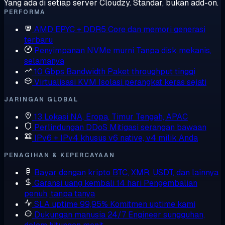
Yang ada di setiap server Cloudzy. Standar, bukan add-on.
PERFORMA
AMD EPYC + DDR5
Core dan memori generasi
terbaru
Penyimpanan NVMe murni
Tanpa disk mekanis,
selamanya
10 Gbps Bandwidth
Paket throughput tinggi
Virtualisasi KVM
Isolasi perangkat keras sejati
JARINGAN GLOBAL
13 Lokasi
NA, Eropa, Timur Tengah, APAC
Perlindungan DDoS
Mitigasi serangan bawaan
IPv6 + IPv4 khusus
v6 native, v4 milik Anda
PENAGIHAN & KEPERCAYAAN
Bayar dengan kripto
BTC, XMR, USDT, dan lainnya
Garansi uang kembali 14 hari
Pengembalian
penuh, tanpa tanya
SLA uptime 99,95%
Komitmen uptime kami
Dukungan manusia 24/7
Engineer sungguhan,