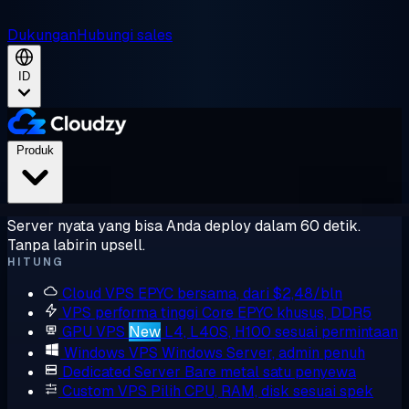
Dukungan
Hubungi sales
ID
Produk
Server nyata yang bisa Anda deploy dalam 60 detik.
Tanpa labirin upsell.
HITUNG
Cloud VPS
EPYC bersama, dari $2,48/bln
VPS performa tinggi
Core EPYC khusus, DDR5
GPU VPS
New
L4, L40S, H100 sesuai permintaan
Windows VPS
Windows Server, admin penuh
Dedicated Server
Bare metal satu penyewa
Custom VPS
Pilih CPU, RAM, disk sesuai spek