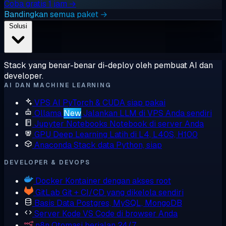
Coba gratis 1 jam →
Bandingkan semua paket →
Solusi
Stack yang benar-benar di-deploy oleh pembuat AI dan
developer.
AI DAN MACHINE LEARNING
VPS AI
PyTorch & CUDA siap pakai
Ollama
New
Jalankan LLM di VPS Anda sendiri
Jupyter Notebooks
Notebook di server Anda
GPU Deep Learning
Latih di L4, L40S, H100
Anaconda
Stack data Python, siap
DEVELOPER & DEVOPS
Docker
Kontainer dengan akses root
GitLab
Git + CI/CD yang dikelola sendiri
Basis Data
Postgres, MySQL, MongoDB
Server Kode
VS Code di browser Anda
n8n
Otomasi berjalan 24/7