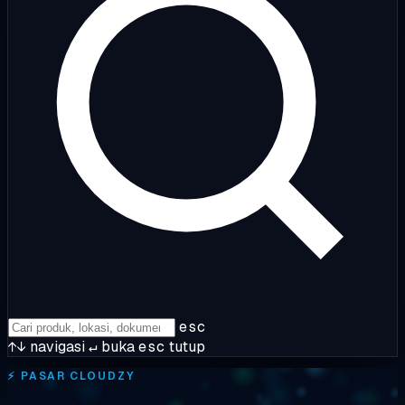
esc
↑↓
navigasi
↵
buka
esc
tutup
⚡ PASAR CLOUDZY