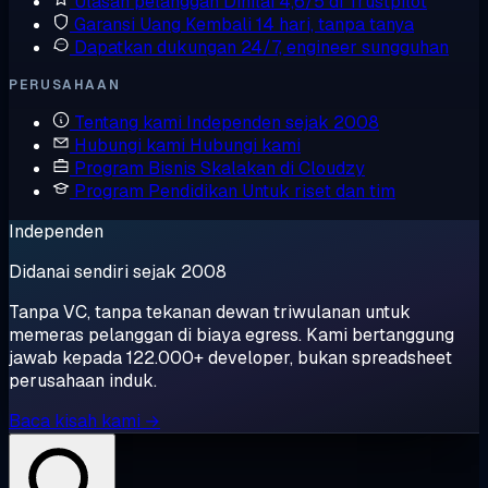
Ulasan pelanggan
Dinilai 4,6/5 di Trustpilot
Garansi Uang Kembali
14 hari, tanpa tanya
Dapatkan dukungan
24/7, engineer sungguhan
PERUSAHAAN
Tentang kami
Independen sejak 2008
Hubungi kami
Hubungi kami
Program Bisnis
Skalakan di Cloudzy
Program Pendidikan
Untuk riset dan tim
Independen
Didanai sendiri sejak 2008
Tanpa VC, tanpa tekanan dewan triwulanan untuk
memeras pelanggan di biaya egress. Kami bertanggung
jawab kepada 122.000+ developer, bukan spreadsheet
perusahaan induk.
Baca kisah kami →