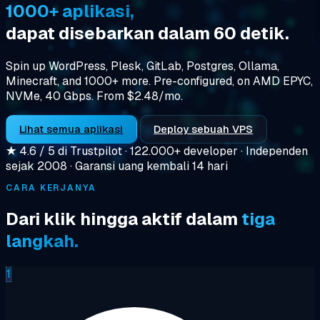
1000+ aplikasi,
dapat disebarkan dalam 60 detik.
Spin up WordPress, Plesk, GitLab, Postgres, Ollama,
Minecraft, and 1000+ more. Pre-configured, on AMD EPYC,
NVMe, 40 Gbps. From $2.48/mo.
Lihat semua aplikasi
Deploy sebuah VPS
★
4.6 / 5 di Trustpilot
·
122.000+ developer
·
Independen
sejak 2008
·
Garansi uang kembali 14 hari
CARA KERJANYA
Dari klik hingga aktif dalam
tiga
langkah.
1