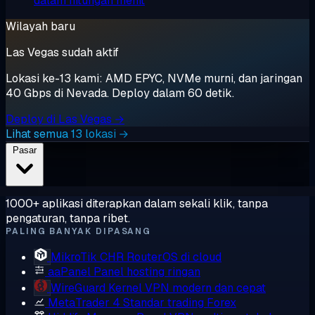
dalam hitungan menit
Wilayah baru
Las Vegas sudah aktif
Lokasi ke-13 kami: AMD EPYC, NVMe murni, dan jaringan
40 Gbps di Nevada. Deploy dalam 60 detik.
Deploy di Las Vegas →
Lihat semua 13 lokasi →
Pasar
1000+ aplikasi diterapkan dalam sekali klik, tanpa
pengaturan, tanpa ribet.
PALING BANYAK DIPASANG
MikroTik CHR
RouterOS di cloud
aaPanel
Panel hosting ringan
WireGuard
Kernel VPN modern dan cepat
MetaTrader 4
Standar trading Forex