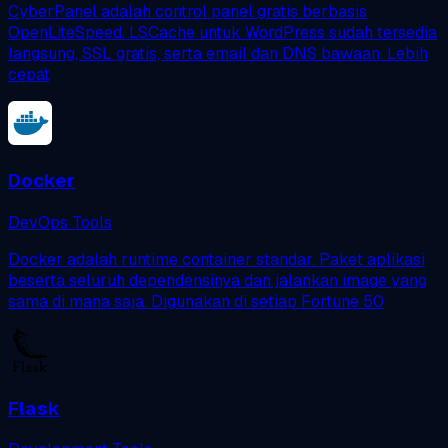
CyberPanel adalah control panel gratis berbasis
OpenLiteSpeed. LSCache untuk WordPress sudah tersedia
langsung, SSL gratis, serta email dan DNS bawaan. Lebih
cepat
Docker
DevOps Tools
Docker adalah runtime container standar. Paket aplikasi
beserta seluruh dependensinya dan jalankan image yang
sama di mana saja. Digunakan di setiap Fortune 50
Flask