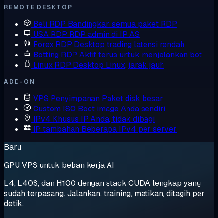
REMOTE DESKTOP
Beli RDP
Bandingkan semua paket RDP
USA RDP
RDP admin di IP AS
Forex RDP
Desktop trading latensi rendah
Botting RDP
Aktif terus untuk menjalankan bot
Linux RDP
Desktop Linux, jarak jauh
ADD-ON
VPS Penyimpanan
Paket disk besar
Custom ISO
Boot image Anda sendiri
IPv4 Khusus
IP Anda, tidak dibagi
IP tambahan
Beberapa IPv4 per server
Baru
GPU VPS untuk beban kerja AI
L4, L40S, dan H100 dengan stack CUDA lengkap yang
sudah terpasang. Jalankan, training, matikan, ditagih per
detik.