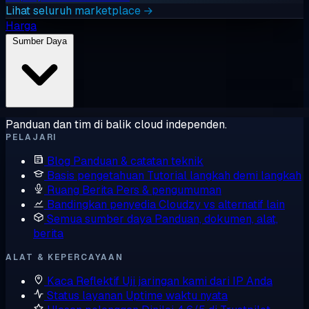
Lihat seluruh marketplace →
Harga
Sumber Daya
Panduan dan tim di balik cloud independen.
PELAJARI
Blog
Panduan & catatan teknik
Basis pengetahuan
Tutorial langkah demi langkah
Ruang Berita
Pers & pengumuman
Bandingkan penyedia
Cloudzy vs alternatif lain
Semua sumber daya
Panduan, dokumen, alat,
berita
ALAT & KEPERCAYAAN
Kaca Reflektif
Uji jaringan kami dari IP Anda
Status layanan
Uptime waktu nyata