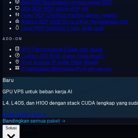
Beli RDP
Bandingkan semua paket RDP
USA RDP
RDP admin di IP AS
Forex RDP
Desktop trading latensi rendah
Botting RDP
Aktif terus untuk menjalankan bot
Linux RDP
Desktop Linux, jarak jauh
ADD-ON
VPS Penyimpanan
Paket disk besar
Custom ISO
Boot image Anda sendiri
IPv4 Khusus
IP Anda, tidak dibagi
IP tambahan
Beberapa IPv4 per server
Baru
GPU VPS untuk beban kerja AI
L4, L40S, dan H100 dengan stack CUDA lengkap yang sudah t
Coba gratis 1 jam →
Bandingkan semua paket →
Solusi