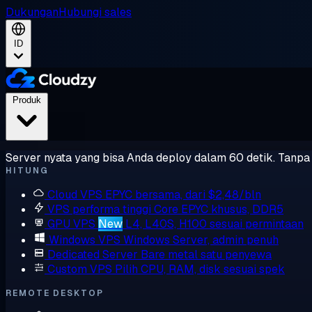
Dukungan
Hubungi sales
ID
Produk
Server nyata yang bisa Anda deploy dalam 60 detik. Tanpa l
HITUNG
Cloud VPS
EPYC bersama, dari $2,48/bln
VPS performa tinggi
Core EPYC khusus, DDR5
GPU VPS
New
L4, L40S, H100 sesuai permintaan
Windows VPS
Windows Server, admin penuh
Dedicated Server
Bare metal satu penyewa
Custom VPS
Pilih CPU, RAM, disk sesuai spek
REMOTE DESKTOP