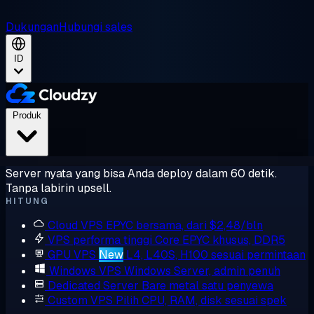
Dukungan
Hubungi sales
ID
Produk
Server nyata yang bisa Anda deploy dalam 60 detik.
Tanpa labirin upsell.
HITUNG
Cloud VPS
EPYC bersama, dari $2,48/bln
VPS performa tinggi
Core EPYC khusus, DDR5
GPU VPS
New
L4, L40S, H100 sesuai permintaan
Windows VPS
Windows Server, admin penuh
Dedicated Server
Bare metal satu penyewa
Custom VPS
Pilih CPU, RAM, disk sesuai spek