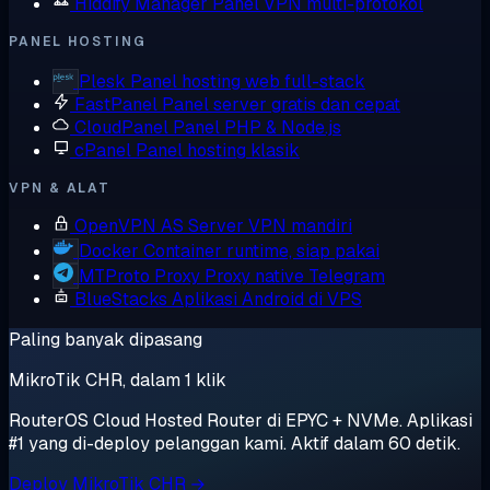
Hiddify Manager
Panel VPN multi-protokol
PANEL HOSTING
Plesk
Panel hosting web full-stack
FastPanel
Panel server gratis dan cepat
CloudPanel
Panel PHP & Node.js
cPanel
Panel hosting klasik
VPN & ALAT
OpenVPN AS
Server VPN mandiri
Docker
Container runtime, siap pakai
MTProto Proxy
Proxy native Telegram
BlueStacks
Aplikasi Android di VPS
Paling banyak dipasang
MikroTik CHR, dalam 1 klik
RouterOS Cloud Hosted Router di EPYC + NVMe. Aplikasi
#1 yang di-deploy pelanggan kami. Aktif dalam 60 detik.
Deploy MikroTik CHR →