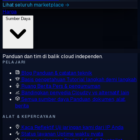
Lihat seluruh marketplace →
Harga
Sumber Daya
Panduan dan tim di balik cloud independen.
PELAJARI
Blog
Panduan & catatan teknik
Basis pengetahuan
Tutorial langkah demi langkah
Ruang Berita
Pers & pengumuman
Bandingkan penyedia
Cloudzy vs alternatif lain
Semua sumber daya
Panduan, dokumen, alat,
berita
ALAT & KEPERCAYAAN
Kaca Reflektif
Uji jaringan kami dari IP Anda
Status layanan
Uptime waktu nyata