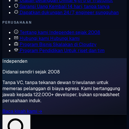
Ulasan pelanggan
Dinilai 4,6/5 di Trustpilot
Garansi Uang Kembali
14 hari, tanpa tanya
Dapatkan dukungan
24/7, engineer sungguhan
PERUSAHAAN
Tentang kami
Independen sejak 2008
Hubungi kami
Hubungi kami
Program Bisnis
Skalakan di Cloudzy
Program Pendidikan
Untuk riset dan tim
Independen
Didanai sendiri sejak 2008
Tanpa VC, tanpa tekanan dewan triwulanan untuk
memeras pelanggan di biaya egress. Kami bertanggung
jawab kepada 122.000+ developer, bukan spreadsheet
perusahaan induk.
Baca kisah kami →