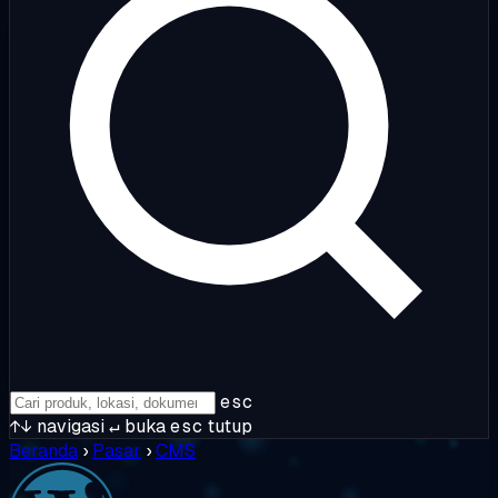
esc
↑↓
navigasi
↵
buka
esc
tutup
Beranda
›
Pasar
›
CMS