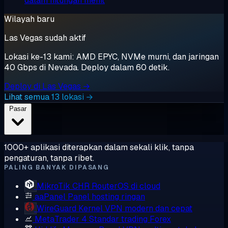
dalam hitungan menit
Wilayah baru
Las Vegas sudah aktif
Lokasi ke-13 kami: AMD EPYC, NVMe murni, dan jaringan
40 Gbps di Nevada. Deploy dalam 60 detik.
Deploy di Las Vegas →
Lihat semua 13 lokasi →
Pasar
1000+ aplikasi diterapkan dalam sekali klik, tanpa
pengaturan, tanpa ribet.
PALING BANYAK DIPASANG
MikroTik CHR
RouterOS di cloud
aaPanel
Panel hosting ringan
WireGuard
Kernel VPN modern dan cepat
MetaTrader 4
Standar trading Forex