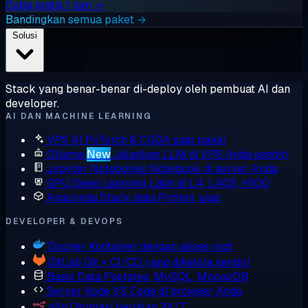
Coba gratis 1 jam →
Bandingkan semua paket →
Solusi
Stack yang benar-benar di-deploy oleh pembuat AI dan
developer.
AI DAN MACHINE LEARNING
VPS AI
PyTorch & CUDA siap pakai
Ollama
New
Jalankan LLM di VPS Anda sendiri
Jupyter Notebooks
Notebook di server Anda
GPU Deep Learning
Latih di L4, L40S, H100
Anaconda
Stack data Python, siap
DEVELOPER & DEVOPS
Docker
Kontainer dengan akses root
GitLab
Git + CI/CD yang dikelola sendiri
Basis Data
Postgres, MySQL, MongoDB
Server Kode
VS Code di browser Anda
n8n
Otomasi berjalan 24/7