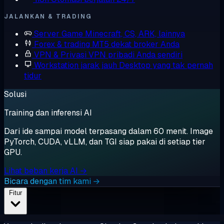
JALANKAN & TRADING
Server Game
Minecraft, CS, ARK, lainnya
Forex & trading
MT5 dekat broker Anda
VPN & Privasi
VPN pribadi Anda sendiri
Workstation jarak jauh
Desktop yang tak pernah
tidur
Solusi
Training dan inferensi AI
Dari ide sampai model terpasang dalam 60 menit. Image
PyTorch, CUDA, vLLM, dan TGI siap pakai di setiap tier
GPU.
Lihat beban kerja AI →
Bicara dengan tim kami →
Fitur