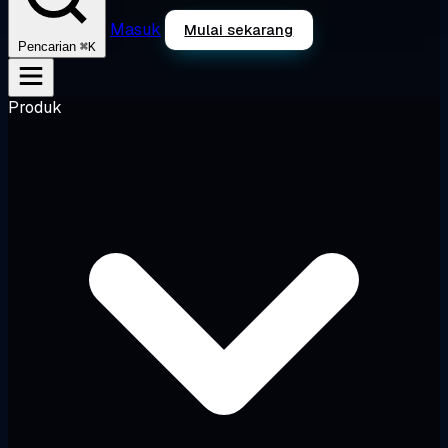
Masuk
Mulai sekarang
⌘K
Pencarian
Produk