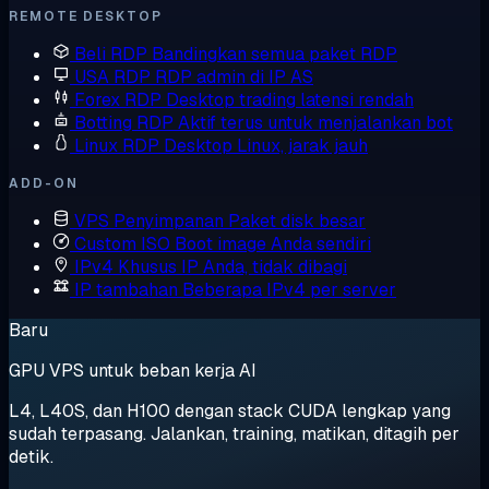
REMOTE DESKTOP
Beli RDP
Bandingkan semua paket RDP
USA RDP
RDP admin di IP AS
Forex RDP
Desktop trading latensi rendah
Botting RDP
Aktif terus untuk menjalankan bot
Linux RDP
Desktop Linux, jarak jauh
ADD-ON
VPS Penyimpanan
Paket disk besar
Custom ISO
Boot image Anda sendiri
IPv4 Khusus
IP Anda, tidak dibagi
IP tambahan
Beberapa IPv4 per server
Baru
GPU VPS untuk beban kerja AI
L4, L40S, dan H100 dengan stack CUDA lengkap yang
sudah terpasang. Jalankan, training, matikan, ditagih per
detik.