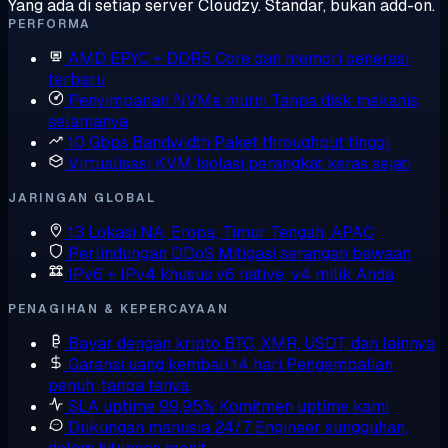
Yang ada di setiap server Cloudzy. Standar, bukan add-on.
PERFORMA
AMD EPYC + DDR5
Core dan memori generasi
terbaru
Penyimpanan NVMe murni
Tanpa disk mekanis,
selamanya
10 Gbps Bandwidth
Paket throughput tinggi
Virtualisasi KVM
Isolasi perangkat keras sejati
JARINGAN GLOBAL
13 Lokasi
NA, Eropa, Timur Tengah, APAC
Perlindungan DDoS
Mitigasi serangan bawaan
IPv6 + IPv4 khusus
v6 native, v4 milik Anda
PENAGIHAN & KEPERCAYAAN
Bayar dengan kripto
BTC, XMR, USDT, dan lainnya
Garansi uang kembali 14 hari
Pengembalian
penuh, tanpa tanya
SLA uptime 99,95%
Komitmen uptime kami
Dukungan manusia 24/7
Engineer sungguhan,