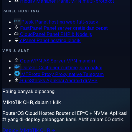
Hiddify Manager
Panel VPN multi-protokol
PANEL HOSTING
Plesk
Panel hosting web full-stack
FastPanel
Panel server gratis dan cepat
CloudPanel
Panel PHP & Node.js
cPanel
Panel hosting klasik
VPN & ALAT
OpenVPN AS
Server VPN mandiri
Docker
Container runtime, siap pakai
MTProto Proxy
Proxy native Telegram
BlueStacks
Aplikasi Android di VPS
Paling banyak dipasang
MikroTik CHR, dalam 1 klik
RouterOS Cloud Hosted Router di EPYC + NVMe. Aplikasi
#1 yang di-deploy pelanggan kami. Aktif dalam 60 detik.
Deploy MikroTik CHR →