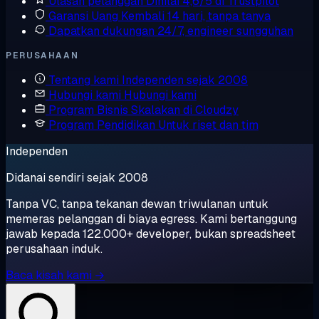
Ulasan pelanggan
Dinilai 4,6/5 di Trustpilot
Garansi Uang Kembali
14 hari, tanpa tanya
Dapatkan dukungan
24/7, engineer sungguhan
PERUSAHAAN
Tentang kami
Independen sejak 2008
Hubungi kami
Hubungi kami
Program Bisnis
Skalakan di Cloudzy
Program Pendidikan
Untuk riset dan tim
Independen
Didanai sendiri sejak 2008
Tanpa VC, tanpa tekanan dewan triwulanan untuk
memeras pelanggan di biaya egress. Kami bertanggung
jawab kepada 122.000+ developer, bukan spreadsheet
perusahaan induk.
Baca kisah kami →