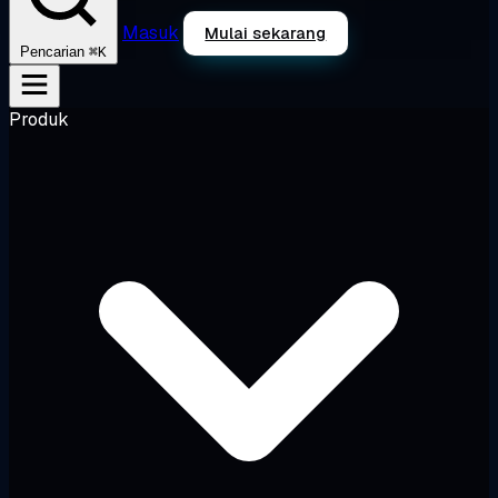
Masuk
Mulai sekarang
⌘K
Pencarian
Produk