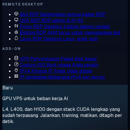
REMOTE DESKTOP
Beli RDP
Bandingkan semua paket RDP
USA RDP
RDP admin di IP AS
Forex RDP
Desktop trading latensi rendah
Botting RDP
Aktif terus untuk menjalankan bot
Linux RDP
Desktop Linux, jarak jauh
ADD-ON
VPS Penyimpanan
Paket disk besar
Custom ISO
Boot image Anda sendiri
IPv4 Khusus
IP Anda, tidak dibagi
IP tambahan
Beberapa IPv4 per server
Baru
GPU VPS untuk beban kerja AI
L4, L40S, dan H100 dengan stack CUDA lengkap yang
sudah terpasang. Jalankan, training, matikan, ditagih per
detik.