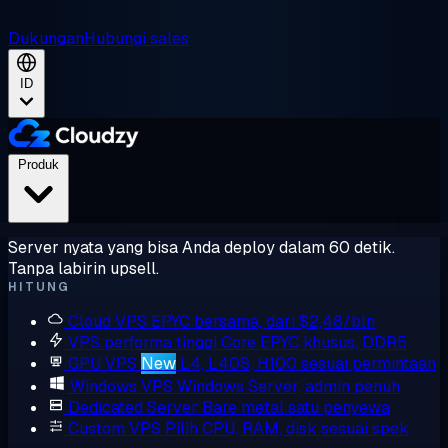
Dukungan
Hubungi sales
ID
Produk
Server nyata yang bisa Anda deploy dalam 60 detik.
Tanpa labirin upsell.
HITUNG
Cloud VPS
EPYC bersama, dari $2,48/bln
VPS performa tinggi
Core EPYC khusus, DDR5
GPU VPS
New
L4, L40S, H100 sesuai permintaan
Windows VPS
Windows Server, admin penuh
Dedicated Server
Bare metal satu penyewa
Custom VPS
Pilih CPU, RAM, disk sesuai spek