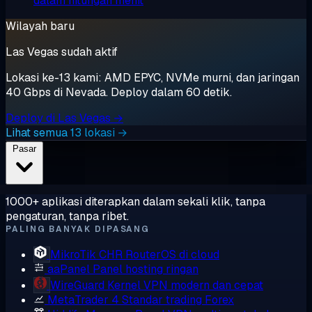
dalam hitungan menit
Wilayah baru
Las Vegas sudah aktif
Lokasi ke-13 kami: AMD EPYC, NVMe murni, dan jaringan
40 Gbps di Nevada. Deploy dalam 60 detik.
Deploy di Las Vegas →
Lihat semua 13 lokasi →
Pasar
1000+ aplikasi diterapkan dalam sekali klik, tanpa
pengaturan, tanpa ribet.
PALING BANYAK DIPASANG
MikroTik CHR
RouterOS di cloud
aaPanel
Panel hosting ringan
WireGuard
Kernel VPN modern dan cepat
MetaTrader 4
Standar trading Forex