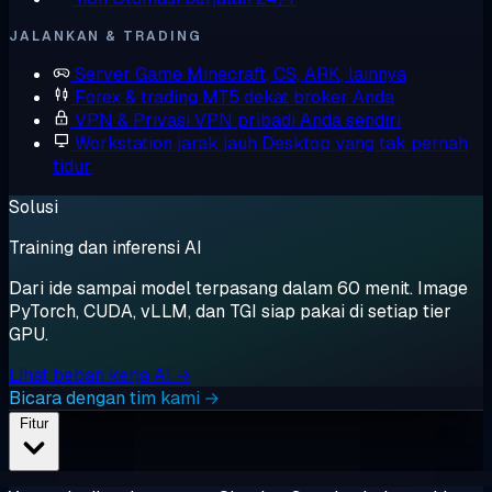
JALANKAN & TRADING
Server Game
Minecraft, CS, ARK, lainnya
Forex & trading
MT5 dekat broker Anda
VPN & Privasi
VPN pribadi Anda sendiri
Workstation jarak jauh
Desktop yang tak pernah
tidur
Solusi
Training dan inferensi AI
Dari ide sampai model terpasang dalam 60 menit. Image
PyTorch, CUDA, vLLM, dan TGI siap pakai di setiap tier
GPU.
Lihat beban kerja AI →
Bicara dengan tim kami →
Fitur