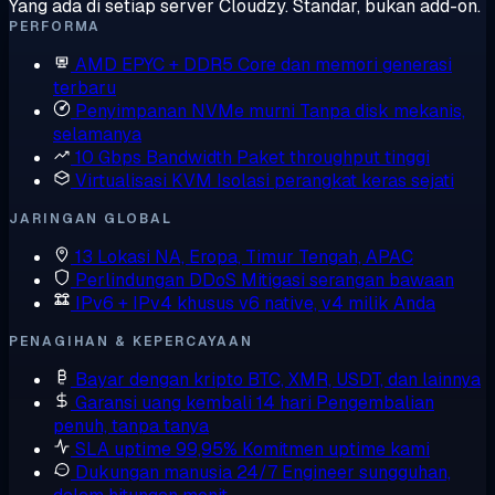
Yang ada di setiap server Cloudzy. Standar, bukan add-on.
PERFORMA
AMD EPYC + DDR5
Core dan memori generasi
terbaru
Penyimpanan NVMe murni
Tanpa disk mekanis,
selamanya
10 Gbps Bandwidth
Paket throughput tinggi
Virtualisasi KVM
Isolasi perangkat keras sejati
JARINGAN GLOBAL
13 Lokasi
NA, Eropa, Timur Tengah, APAC
Perlindungan DDoS
Mitigasi serangan bawaan
IPv6 + IPv4 khusus
v6 native, v4 milik Anda
PENAGIHAN & KEPERCAYAAN
Bayar dengan kripto
BTC, XMR, USDT, dan lainnya
Garansi uang kembali 14 hari
Pengembalian
penuh, tanpa tanya
SLA uptime 99,95%
Komitmen uptime kami
Dukungan manusia 24/7
Engineer sungguhan,