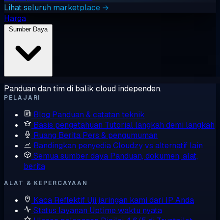
Lihat seluruh marketplace →
Harga
Sumber Daya
Panduan dan tim di balik cloud independen.
PELAJARI
Blog
Panduan & catatan teknik
Basis pengetahuan
Tutorial langkah demi langkah
Ruang Berita
Pers & pengumuman
Bandingkan penyedia
Cloudzy vs alternatif lain
Semua sumber daya
Panduan, dokumen, alat,
berita
ALAT & KEPERCAYAAN
Kaca Reflektif
Uji jaringan kami dari IP Anda
Status layanan
Uptime waktu nyata