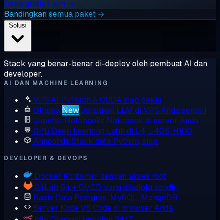
Coba gratis 1 jam →
Bandingkan semua paket →
Solusi
Stack yang benar-benar di-deploy oleh pembuat AI dan
developer.
AI DAN MACHINE LEARNING
VPS AI
PyTorch & CUDA siap pakai
Ollama
New
Jalankan LLM di VPS Anda sendiri
Jupyter Notebooks
Notebook di server Anda
GPU Deep Learning
Latih di L4, L40S, H100
Anaconda
Stack data Python, siap
DEVELOPER & DEVOPS
Docker
Kontainer dengan akses root
GitLab
Git + CI/CD yang dikelola sendiri
Basis Data
Postgres, MySQL, MongoDB
Server Kode
VS Code di browser Anda
n8n
Otomasi berjalan 24/7