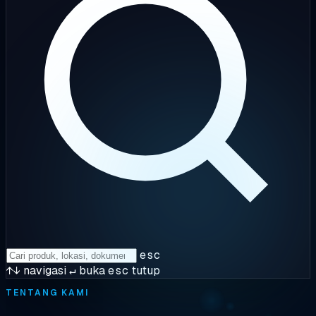
esc
↑↓
navigasi
↵
buka
esc
tutup
TENTANG KAMI