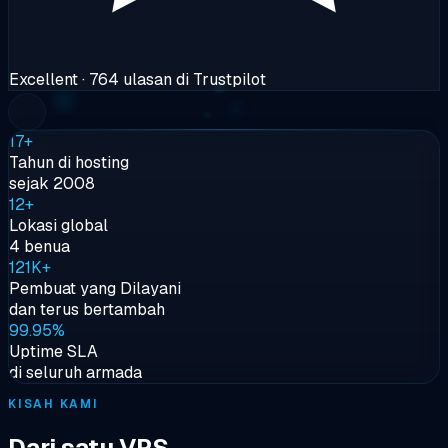
Excellent
· 764 ulasan di Trustpilot
17+
Tahun di hosting
sejak 2008
12+
Lokasi global
4 benua
121K+
Pembuat yang Dilayani
dan terus bertambah
99.95%
Uptime SLA
di seluruh armada
KISAH KAMI
Dari satu VPS