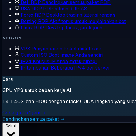
Beli RDP
Bandingkan semua paket RDP
USA RDP
RDP admin di IP AS
Forex RDP
Desktop trading latensi rendah
Botting RDP
Aktif terus untuk menjalankan bot
Linux RDP
Desktop Linux, jarak jauh
ADD-ON
VPS Penyimpanan
Paket disk besar
Custom ISO
Boot image Anda sendiri
IPv4 Khusus
IP Anda, tidak dibagi
IP tambahan
Beberapa IPv4 per server
Baru
GPU VPS untuk beban kerja AI
L4, L40S, dan H100 dengan stack CUDA lengkap yang sudah t
Coba gratis 1 jam →
Bandingkan semua paket →
Solusi