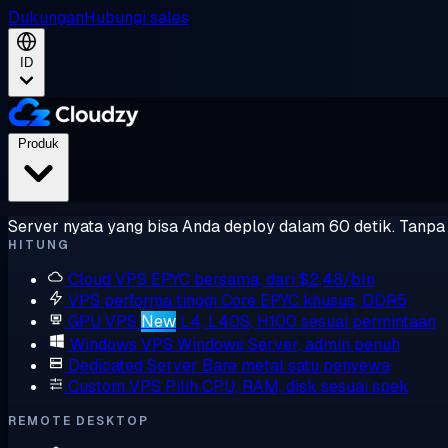
Dukungan
Hubungi sales
ID
Produk
Server nyata yang bisa Anda deploy dalam 60 detik. Tanpa l
HITUNG
Cloud VPS
EPYC bersama, dari $2,48/bln
VPS performa tinggi
Core EPYC khusus, DDR5
GPU VPS
New
L4, L40S, H100 sesuai permintaan
Windows VPS
Windows Server, admin penuh
Dedicated Server
Bare metal satu penyewa
Custom VPS
Pilih CPU, RAM, disk sesuai spek
REMOTE DESKTOP