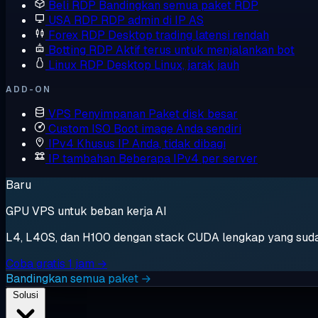
Beli RDP
Bandingkan semua paket RDP
USA RDP
RDP admin di IP AS
Forex RDP
Desktop trading latensi rendah
Botting RDP
Aktif terus untuk menjalankan bot
Linux RDP
Desktop Linux, jarak jauh
ADD-ON
VPS Penyimpanan
Paket disk besar
Custom ISO
Boot image Anda sendiri
IPv4 Khusus
IP Anda, tidak dibagi
IP tambahan
Beberapa IPv4 per server
Baru
GPU VPS untuk beban kerja AI
L4, L40S, dan H100 dengan stack CUDA lengkap yang sudah t
Coba gratis 1 jam →
Bandingkan semua paket →
Solusi