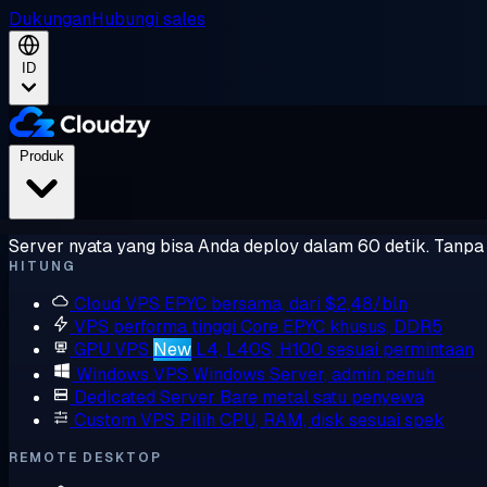
Dukungan
Hubungi sales
ID
Produk
Server nyata yang bisa Anda deploy dalam 60 detik. Tanpa l
HITUNG
Cloud VPS
EPYC bersama, dari $2,48/bln
VPS performa tinggi
Core EPYC khusus, DDR5
GPU VPS
New
L4, L40S, H100 sesuai permintaan
Windows VPS
Windows Server, admin penuh
Dedicated Server
Bare metal satu penyewa
Custom VPS
Pilih CPU, RAM, disk sesuai spek
REMOTE DESKTOP