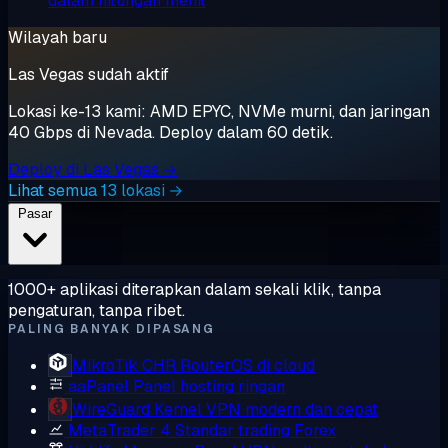
dalam hitungan menit
Wilayah baru
Las Vegas sudah aktif
Lokasi ke-13 kami: AMD EPYC, NVMe murni, dan jaringan
40 Gbps di Nevada. Deploy dalam 60 detik.
Deploy di Las Vegas →
Lihat semua 13 lokasi →
Pasar
1000+ aplikasi diterapkan dalam sekali klik, tanpa
pengaturan, tanpa ribet.
PALING BANYAK DIPASANG
MikroTik CHR
RouterOS di cloud
aaPanel
Panel hosting ringan
WireGuard
Kernel VPN modern dan cepat
MetaTrader 4
Standar trading Forex