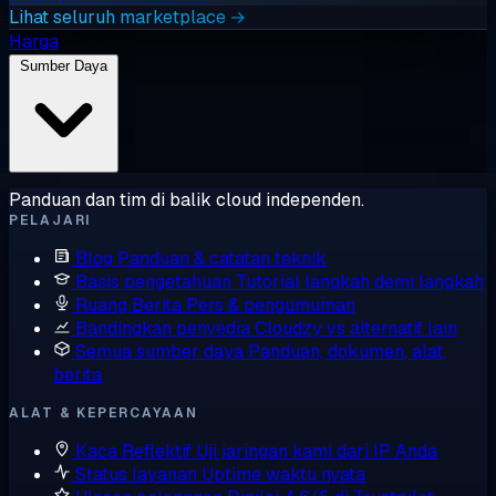
Lihat seluruh marketplace →
Harga
Sumber Daya
Panduan dan tim di balik cloud independen.
PELAJARI
Blog
Panduan & catatan teknik
Basis pengetahuan
Tutorial langkah demi langkah
Ruang Berita
Pers & pengumuman
Bandingkan penyedia
Cloudzy vs alternatif lain
Semua sumber daya
Panduan, dokumen, alat,
berita
ALAT & KEPERCAYAAN
Kaca Reflektif
Uji jaringan kami dari IP Anda
Status layanan
Uptime waktu nyata