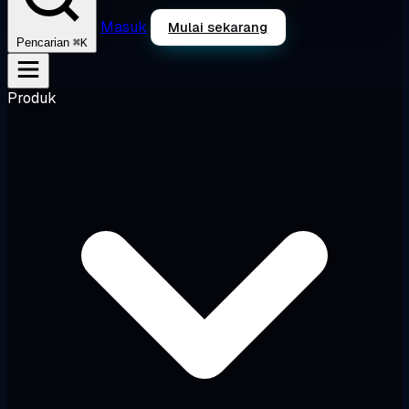
Masuk
Mulai sekarang
⌘K
Pencarian
Produk