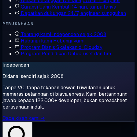
Ulasan pelanggan
Dinilai 4,6/5 di Trustpilot
Garansi Uang Kembali
14 hari, tanpa tanya
Dapatkan dukungan
24/7, engineer sungguhan
PERUSAHAAN
Tentang kami
Independen sejak 2008
Hubungi kami
Hubungi kami
Program Bisnis
Skalakan di Cloudzy
Program Pendidikan
Untuk riset dan tim
Independen
Didanai sendiri sejak 2008
Tanpa VC, tanpa tekanan dewan triwulanan untuk
memeras pelanggan di biaya egress. Kami bertanggung
jawab kepada 122.000+ developer, bukan spreadsheet
perusahaan induk.
Baca kisah kami →