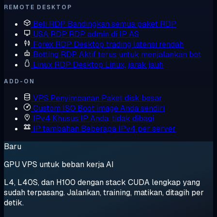
REMOTE DESKTOP
Beli RDP
Bandingkan semua paket RDP
USA RDP
RDP admin di IP AS
Forex RDP
Desktop trading latensi rendah
Botting RDP
Aktif terus untuk menjalankan bot
Linux RDP
Desktop Linux, jarak jauh
ADD-ON
VPS Penyimpanan
Paket disk besar
Custom ISO
Boot image Anda sendiri
IPv4 Khusus
IP Anda, tidak dibagi
IP tambahan
Beberapa IPv4 per server
Baru
GPU VPS untuk beban kerja AI
L4, L40S, dan H100 dengan stack CUDA lengkap yang
sudah terpasang. Jalankan, training, matikan, ditagih per
detik.