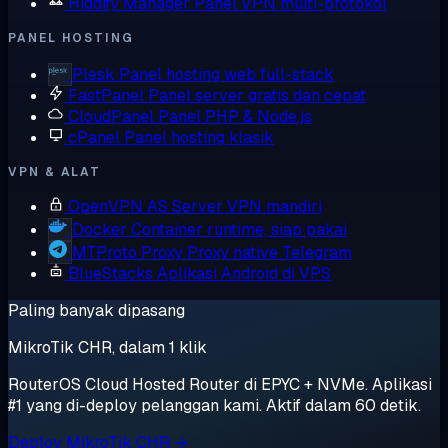
Hiddify Manager
Panel VPN multi-protokol
PANEL HOSTING
Plesk
Panel hosting web full-stack
FastPanel
Panel server gratis dan cepat
CloudPanel
Panel PHP & Node.js
cPanel
Panel hosting klasik
VPN & ALAT
OpenVPN AS
Server VPN mandiri
Docker
Container runtime, siap pakai
MTProto Proxy
Proxy native Telegram
BlueStacks
Aplikasi Android di VPS
Paling banyak dipasang
MikroTik CHR, dalam 1 klik
RouterOS Cloud Hosted Router di EPYC + NVMe. Aplikasi
#1 yang di-deploy pelanggan kami. Aktif dalam 60 detik.
Deploy MikroTik CHR →