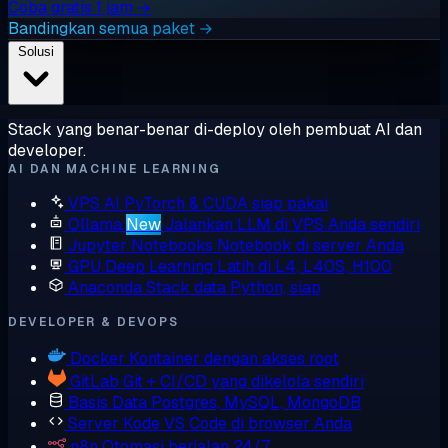
Coba gratis 1 jam →
Bandingkan semua paket →
Solusi
Stack yang benar-benar di-deploy oleh pembuat AI dan
developer.
AI DAN MACHINE LEARNING
VPS AI
PyTorch & CUDA siap pakai
Ollama
New
Jalankan LLM di VPS Anda sendiri
Jupyter Notebooks
Notebook di server Anda
GPU Deep Learning
Latih di L4, L40S, H100
Anaconda
Stack data Python, siap
DEVELOPER & DEVOPS
Docker
Kontainer dengan akses root
GitLab
Git + CI/CD yang dikelola sendiri
Basis Data
Postgres, MySQL, MongoDB
Server Kode
VS Code di browser Anda
n8n
Otomasi berjalan 24/7