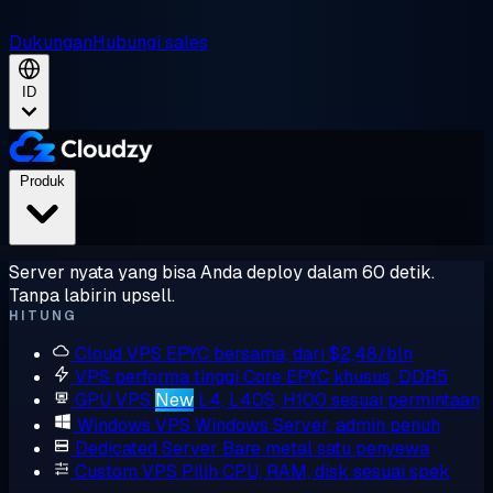
Dukungan
Hubungi sales
ID
Produk
Server nyata yang bisa Anda deploy dalam 60 detik.
Tanpa labirin upsell.
HITUNG
Cloud VPS
EPYC bersama, dari $2,48/bln
VPS performa tinggi
Core EPYC khusus, DDR5
GPU VPS
New
L4, L40S, H100 sesuai permintaan
Windows VPS
Windows Server, admin penuh
Dedicated Server
Bare metal satu penyewa
Custom VPS
Pilih CPU, RAM, disk sesuai spek