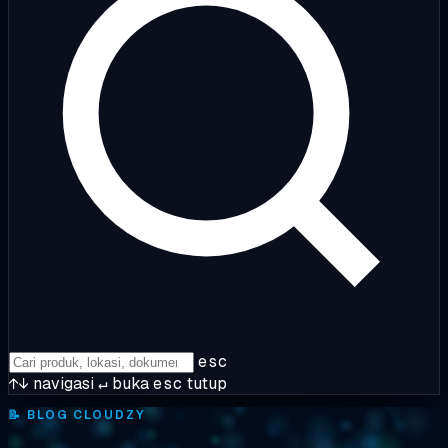
esc
↑↓
navigasi
↵
buka
esc
tutup
📝
BLOG CLOUDZY