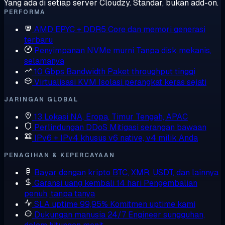
Yang ada di setiap server Cloudzy. Standar, bukan add-on.
PERFORMA
AMD EPYC + DDR5
Core dan memori generasi
terbaru
Penyimpanan NVMe murni
Tanpa disk mekanis,
selamanya
10 Gbps Bandwidth
Paket throughput tinggi
Virtualisasi KVM
Isolasi perangkat keras sejati
JARINGAN GLOBAL
13 Lokasi
NA, Eropa, Timur Tengah, APAC
Perlindungan DDoS
Mitigasi serangan bawaan
IPv6 + IPv4 khusus
v6 native, v4 milik Anda
PENAGIHAN & KEPERCAYAAN
Bayar dengan kripto
BTC, XMR, USDT, dan lainnya
Garansi uang kembali 14 hari
Pengembalian
penuh, tanpa tanya
SLA uptime 99,95%
Komitmen uptime kami
Dukungan manusia 24/7
Engineer sungguhan,