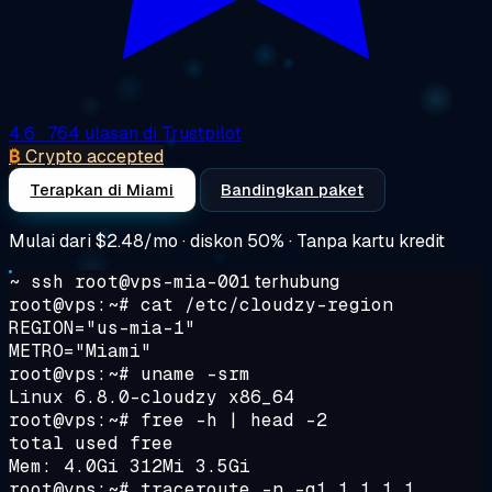
4.6
· 764 ulasan di Trustpilot
₿
Crypto accepted
Terapkan di Miami
Bandingkan paket
Mulai dari
$2.48/mo
· diskon 50% · Tanpa kartu kredit
~ ssh root@vps-mia-001
terhubung
root@vps:~#
cat /etc/cloudzy-region
REGION="us-mia-1"
METRO="Miami"
root@vps:~#
uname -srm
Linux 6.8.0-cloudzy x86_64
root@vps:~#
free -h | head -2
total used free
Mem: 4.0Gi 312Mi 3.5Gi
root@vps:~#
traceroute -n -q1 1.1.1.1