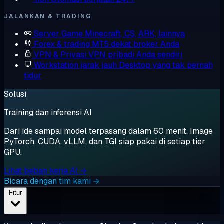
JALANKAN & TRADING
Server Game
Minecraft, CS, ARK, lainnya
Forex & trading
MT5 dekat broker Anda
VPN & Privasi
VPN pribadi Anda sendiri
Workstation jarak jauh
Desktop yang tak pernah
tidur
Solusi
Training dan inferensi AI
Dari ide sampai model terpasang dalam 60 menit. Image
PyTorch, CUDA, vLLM, dan TGI siap pakai di setiap tier
GPU.
Lihat beban kerja AI →
Bicara dengan tim kami →
Fitur