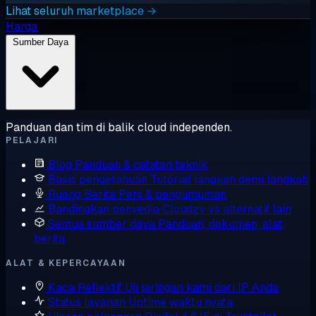
Lihat seluruh marketplace →
Harga
Sumber Daya
Panduan dan tim di balik cloud independen.
PELAJARI
Blog
Panduan & catatan teknik
Basis pengetahuan
Tutorial langkah demi langkah
Ruang Berita
Pers & pengumuman
Bandingkan penyedia
Cloudzy vs alternatif lain
Semua sumber daya
Panduan, dokumen, alat,
berita
ALAT & KEPERCAYAAN
Kaca Reflektif
Uji jaringan kami dari IP Anda
Status layanan
Uptime waktu nyata