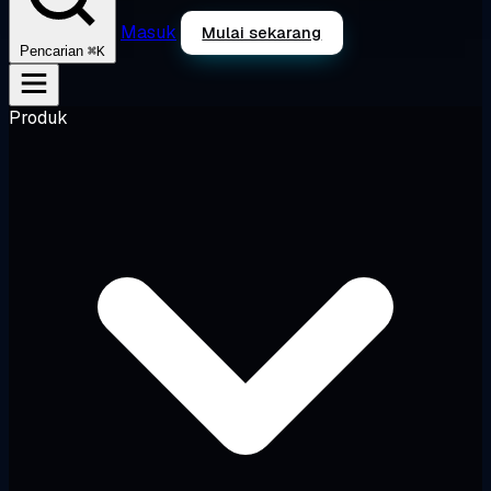
Masuk
Mulai sekarang
⌘K
Pencarian
Produk