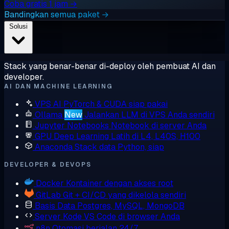
Coba gratis 1 jam →
Bandingkan semua paket →
Solusi
Stack yang benar-benar di-deploy oleh pembuat AI dan
developer.
AI DAN MACHINE LEARNING
VPS AI
PyTorch & CUDA siap pakai
Ollama
New
Jalankan LLM di VPS Anda sendiri
Jupyter Notebooks
Notebook di server Anda
GPU Deep Learning
Latih di L4, L40S, H100
Anaconda
Stack data Python, siap
DEVELOPER & DEVOPS
Docker
Kontainer dengan akses root
GitLab
Git + CI/CD yang dikelola sendiri
Basis Data
Postgres, MySQL, MongoDB
Server Kode
VS Code di browser Anda
n8n
Otomasi berjalan 24/7