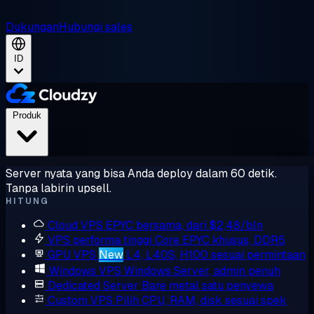
Dukungan
Hubungi sales
ID
Produk
Server nyata yang bisa Anda deploy dalam 60 detik.
Tanpa labirin upsell.
HITUNG
Cloud VPS
EPYC bersama, dari $2,48/bln
VPS performa tinggi
Core EPYC khusus, DDR5
GPU VPS
New
L4, L40S, H100 sesuai permintaan
Windows VPS
Windows Server, admin penuh
Dedicated Server
Bare metal satu penyewa
Custom VPS
Pilih CPU, RAM, disk sesuai spek