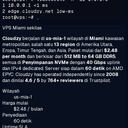
1 10.0.0.1 <1 ms
2 edge.cloudzy.net low-ms
root@vps:~#
_
VPS Miami sekilas
Cloudzy
berjalan di
us-mia-1
wilayah di
Miami
kawasan
metropolitan, salah satu
13 region
di Amerika Utara,
Eropa, Timur Tengah, dan Asia. Paket mulai dari
$2.48
per month
dan berkisar dari
512 MB to 64 GB DDR5
,
semua di
Penyimpanan NVMe
dengan
40 Gbps
uplink
dan IPv4 dedicated. Server siap dalam
60 detik
on AMD
EPYC. Cloudzy has operated independently since
2008
dan dinilai
4.6 / 5
by
764+ reviewers
di Trustpilot.
Wilayah
us-mia-1
Harga mulai
$2.48 / bulan
Penyediaan
60 detik
Uptime SLA