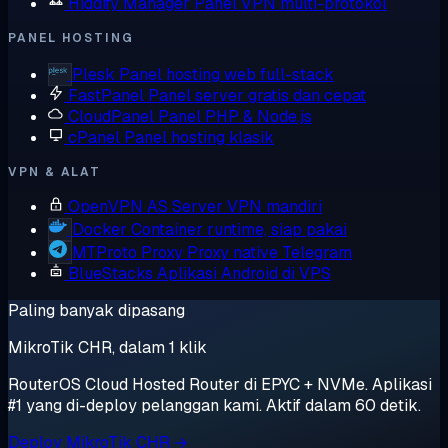
Hiddify Manager
Panel VPN multi-protokol
PANEL HOSTING
Plesk
Panel hosting web full-stack
FastPanel
Panel server gratis dan cepat
CloudPanel
Panel PHP & Node.js
cPanel
Panel hosting klasik
VPN & ALAT
OpenVPN AS
Server VPN mandiri
Docker
Container runtime, siap pakai
MTProto Proxy
Proxy native Telegram
BlueStacks
Aplikasi Android di VPS
Paling banyak dipasang
MikroTik CHR, dalam 1 klik
RouterOS Cloud Hosted Router di EPYC + NVMe. Aplikasi
#1 yang di-deploy pelanggan kami. Aktif dalam 60 detik.
Deploy MikroTik CHR →