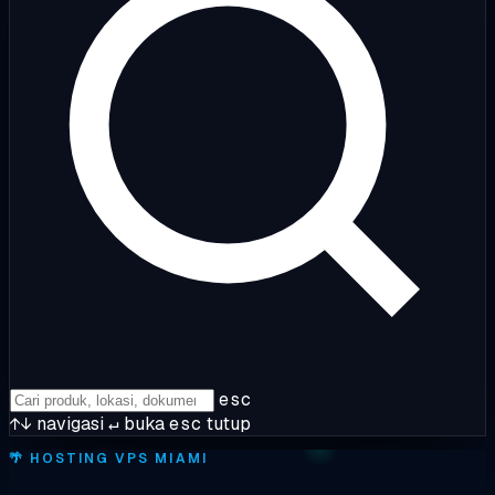
esc
↑↓
navigasi
↵
buka
esc
tutup
🌴
HOSTING VPS MIAMI