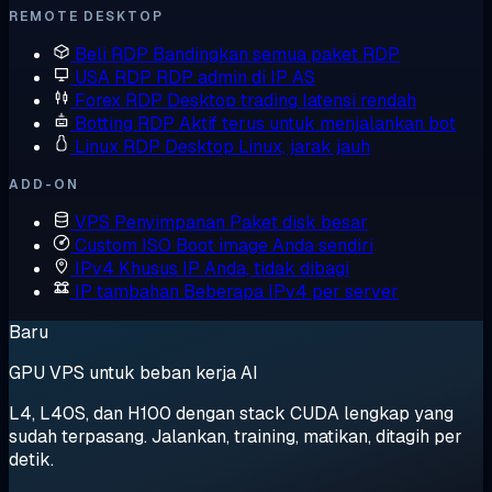
REMOTE DESKTOP
Beli RDP
Bandingkan semua paket RDP
USA RDP
RDP admin di IP AS
Forex RDP
Desktop trading latensi rendah
Botting RDP
Aktif terus untuk menjalankan bot
Linux RDP
Desktop Linux, jarak jauh
ADD-ON
VPS Penyimpanan
Paket disk besar
Custom ISO
Boot image Anda sendiri
IPv4 Khusus
IP Anda, tidak dibagi
IP tambahan
Beberapa IPv4 per server
Baru
GPU VPS untuk beban kerja AI
L4, L40S, dan H100 dengan stack CUDA lengkap yang
sudah terpasang. Jalankan, training, matikan, ditagih per
detik.