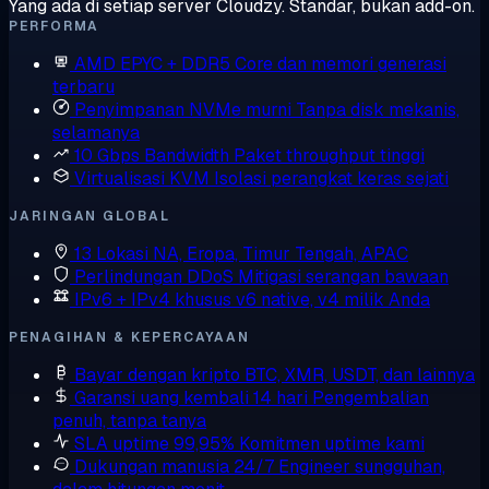
Yang ada di setiap server Cloudzy. Standar, bukan add-on.
PERFORMA
AMD EPYC + DDR5
Core dan memori generasi
terbaru
Penyimpanan NVMe murni
Tanpa disk mekanis,
selamanya
10 Gbps Bandwidth
Paket throughput tinggi
Virtualisasi KVM
Isolasi perangkat keras sejati
JARINGAN GLOBAL
13 Lokasi
NA, Eropa, Timur Tengah, APAC
Perlindungan DDoS
Mitigasi serangan bawaan
IPv6 + IPv4 khusus
v6 native, v4 milik Anda
PENAGIHAN & KEPERCAYAAN
Bayar dengan kripto
BTC, XMR, USDT, dan lainnya
Garansi uang kembali 14 hari
Pengembalian
penuh, tanpa tanya
SLA uptime 99,95%
Komitmen uptime kami
Dukungan manusia 24/7
Engineer sungguhan,