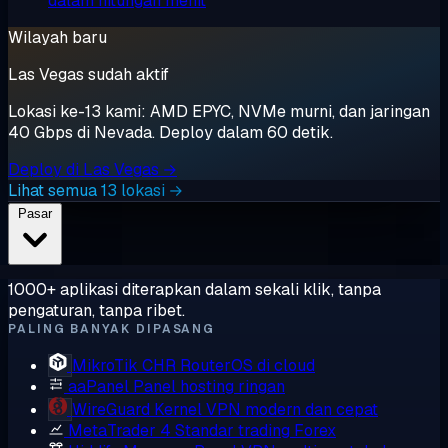
dalam hitungan menit
Wilayah baru
Las Vegas sudah aktif
Lokasi ke-13 kami: AMD EPYC, NVMe murni, dan jaringan
40 Gbps di Nevada. Deploy dalam 60 detik.
Deploy di Las Vegas →
Lihat semua 13 lokasi →
Pasar
1000+ aplikasi diterapkan dalam sekali klik, tanpa
pengaturan, tanpa ribet.
PALING BANYAK DIPASANG
MikroTik CHR
RouterOS di cloud
aaPanel
Panel hosting ringan
WireGuard
Kernel VPN modern dan cepat
MetaTrader 4
Standar trading Forex