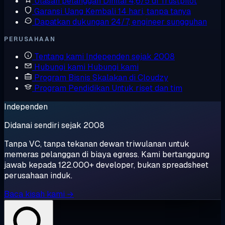
Ulasan pelanggan
Dinilai 4,6/5 di Trustpilot
Garansi Uang Kembali
14 hari, tanpa tanya
Dapatkan dukungan
24/7, engineer sungguhan
PERUSAHAAN
Tentang kami
Independen sejak 2008
Hubungi kami
Hubungi kami
Program Bisnis
Skalakan di Cloudzy
Program Pendidikan
Untuk riset dan tim
Independen
Didanai sendiri sejak 2008
Tanpa VC, tanpa tekanan dewan triwulanan untuk
memeras pelanggan di biaya egress. Kami bertanggung
jawab kepada 122.000+ developer, bukan spreadsheet
perusahaan induk.
Baca kisah kami →