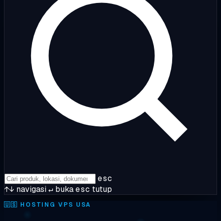
esc
↑↓
navigasi
↵
buka
esc
tutup
🇺🇸
HOSTING VPS USA