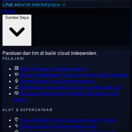
Lihat seluruh marketplace →
Harga
Sumber Daya
Panduan dan tim di balik cloud independen.
PELAJARI
Blog
Panduan & catatan teknik
Basis pengetahuan
Tutorial langkah demi langkah
Ruang Berita
Pers & pengumuman
Bandingkan penyedia
Cloudzy vs alternatif lain
Semua sumber daya
Panduan, dokumen, alat,
berita
ALAT & KEPERCAYAAN
Kaca Reflektif
Uji jaringan kami dari IP Anda
Status layanan
Uptime waktu nyata