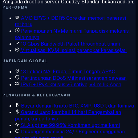
Yang ada di setiap server Cloudzy. Standar, bukan add-on.
PERFORMA
AMD EPYC + DDR5
Core dan memori generasi
terbaru
Penyimpanan NVMe murni
Tanpa disk mekanis,
selamanya
10 Gbps Bandwidth
Paket throughput tinggi
Virtualisasi KVM
Isolasi perangkat keras sejati
JARINGAN GLOBAL
13 Lokasi
NA, Eropa, Timur Tengah, APAC
Perlindungan DDoS
Mitigasi serangan bawaan
IPv6 + IPv4 khusus
v6 native, v4 milik Anda
PENAGIHAN & KEPERCAYAAN
Bayar dengan kripto
BTC, XMR, USDT, dan lainnya
Garansi uang kembali 14 hari
Pengembalian
penuh, tanpa tanya
SLA uptime 99,95%
Komitmen uptime kami
Dukungan manusia 24/7
Engineer sungguhan,