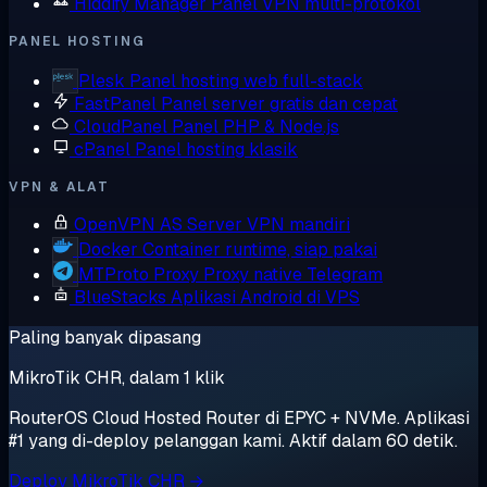
Hiddify Manager
Panel VPN multi-protokol
PANEL HOSTING
Plesk
Panel hosting web full-stack
FastPanel
Panel server gratis dan cepat
CloudPanel
Panel PHP & Node.js
cPanel
Panel hosting klasik
VPN & ALAT
OpenVPN AS
Server VPN mandiri
Docker
Container runtime, siap pakai
MTProto Proxy
Proxy native Telegram
BlueStacks
Aplikasi Android di VPS
Paling banyak dipasang
MikroTik CHR, dalam 1 klik
RouterOS Cloud Hosted Router di EPYC + NVMe. Aplikasi
#1 yang di-deploy pelanggan kami. Aktif dalam 60 detik.
Deploy MikroTik CHR →