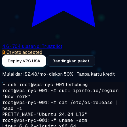
4.6
· 764 ulasan di Trustpilot
₿
Crypto accepted
Deploy VPS USA
Bandingkan paket
Mulai dari
$2.48/mo
· diskon 50% · Tanpa kartu kredit
~ ssh root@vps-nyc-001
terhubung
root@vps-nyc-001:~#
curl ipinfo.io/region
"New York"
root@vps-nyc-001:~#
cat /etc/os-release |
head -1
PRETTY_NAME="Ubuntu 24.04 LTS"
root@vps-nyc-001:~#
uname -srm
Linux 6.8.0-cloudzy x86_64