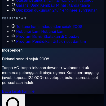
Ulasan pelanggan
Dinilai 4,6/5 di Trustpilot
Garansi Uang Kembali
14 hari, tanpa tanya
Dapatkan dukungan
24/7, engineer sungguhan
PERUSAHAAN
Tentang kami
Independen sejak 2008
Hubungi kami
Hubungi kami
Program Bisnis
Skalakan di Cloudzy
Program Pendidikan
Untuk riset dan tim
Independen
Didanai sendiri sejak 2008
Tanpa VC, tanpa tekanan dewan triwulanan untuk
memeras pelanggan di biaya egress. Kami bertanggung
jawab kepada 122.000+ developer, bukan spreadsheet
perusahaan induk.
Baca kisah kami →