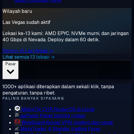
dalam hitungan menit
Wilayah baru
Las Vegas sudah aktif
Lokasi ke-13 kami: AMD EPYC, NVMe murni, dan jaringan
40 Gbps di Nevada. Deploy dalam 60 detik.
Deploy di Las Vegas →
Lihat semua 13 lokasi →
Pasar
1000+ aplikasi diterapkan dalam sekali klik, tanpa
pengaturan, tanpa ribet.
PALING BANYAK DIPASANG
MikroTik CHR
RouterOS di cloud
aaPanel
Panel hosting ringan
WireGuard
Kernel VPN modern dan cepat
MetaTrader 4
Standar trading Forex