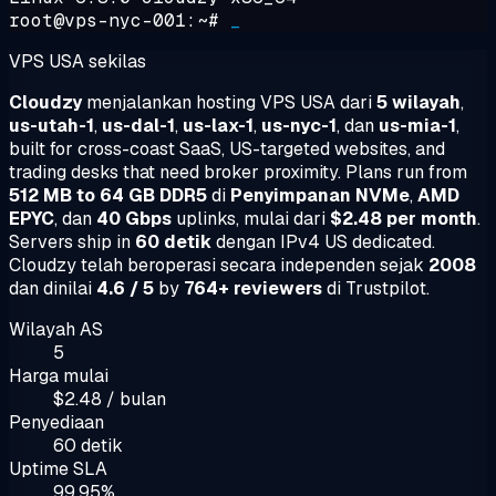
root@vps-nyc-001:~#
_
VPS USA sekilas
Cloudzy
menjalankan hosting VPS USA dari
5 wilayah
,
us-utah-1
,
us-dal-1
,
us-lax-1
,
us-nyc-1
, dan
us-mia-1
,
built for cross-coast SaaS, US-targeted websites, and
trading desks that need broker proximity. Plans run from
512 MB to 64 GB DDR5
di
Penyimpanan NVMe
,
AMD
EPYC
, dan
40 Gbps
uplinks, mulai dari
$2.48 per month
.
Servers ship in
60 detik
dengan IPv4 US dedicated.
Cloudzy telah beroperasi secara independen sejak
2008
dan dinilai
4.6 / 5
by
764+ reviewers
di Trustpilot.
Wilayah AS
5
Harga mulai
$2.48 / bulan
Penyediaan
60 detik
Uptime SLA
99.95%