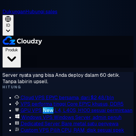
Dukungan
Hubungi sales
ID
Produk
Server nyata yang bisa Anda deploy dalam 60 detik.
Tanpa labirin upsell.
HITUNG
Cloud VPS
EPYC bersama, dari $2,48/bln
VPS performa tinggi
Core EPYC khusus, DDR5
GPU VPS
New
L4, L40S, H100 sesuai permintaan
Windows VPS
Windows Server, admin penuh
Dedicated Server
Bare metal satu penyewa
Custom VPS
Pilih CPU, RAM, disk sesuai spek