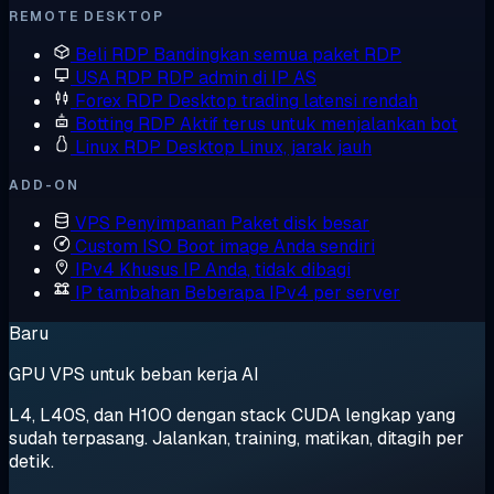
REMOTE DESKTOP
Beli RDP
Bandingkan semua paket RDP
USA RDP
RDP admin di IP AS
Forex RDP
Desktop trading latensi rendah
Botting RDP
Aktif terus untuk menjalankan bot
Linux RDP
Desktop Linux, jarak jauh
ADD-ON
VPS Penyimpanan
Paket disk besar
Custom ISO
Boot image Anda sendiri
IPv4 Khusus
IP Anda, tidak dibagi
IP tambahan
Beberapa IPv4 per server
Baru
GPU VPS untuk beban kerja AI
L4, L40S, dan H100 dengan stack CUDA lengkap yang
sudah terpasang. Jalankan, training, matikan, ditagih per
detik.