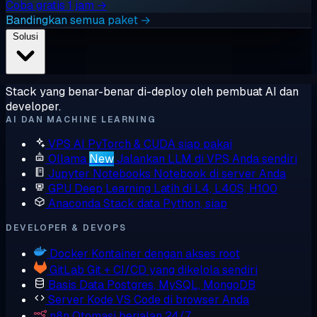
Coba gratis 1 jam →
Bandingkan semua paket →
Solusi
Stack yang benar-benar di-deploy oleh pembuat AI dan
developer.
AI DAN MACHINE LEARNING
VPS AI
PyTorch & CUDA siap pakai
Ollama
New
Jalankan LLM di VPS Anda sendiri
Jupyter Notebooks
Notebook di server Anda
GPU Deep Learning
Latih di L4, L40S, H100
Anaconda
Stack data Python, siap
DEVELOPER & DEVOPS
Docker
Kontainer dengan akses root
GitLab
Git + CI/CD yang dikelola sendiri
Basis Data
Postgres, MySQL, MongoDB
Server Kode
VS Code di browser Anda
n8n
Otomasi berjalan 24/7