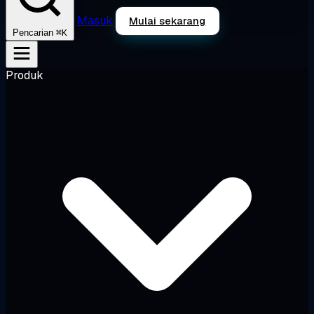
Masuk
Mulai sekarang
⌘K
Pencarian
Produk