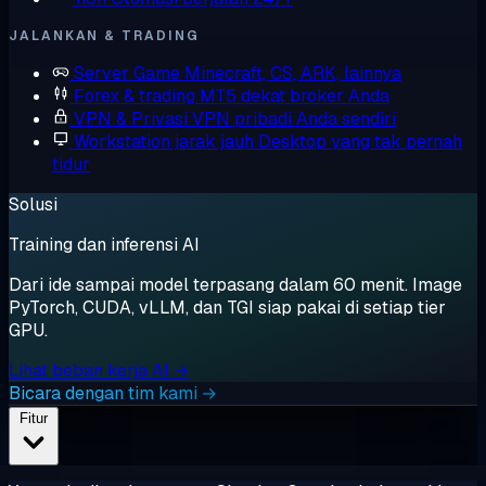
JALANKAN & TRADING
Server Game
Minecraft, CS, ARK, lainnya
Forex & trading
MT5 dekat broker Anda
VPN & Privasi
VPN pribadi Anda sendiri
Workstation jarak jauh
Desktop yang tak pernah
tidur
Solusi
Training dan inferensi AI
Dari ide sampai model terpasang dalam 60 menit. Image
PyTorch, CUDA, vLLM, dan TGI siap pakai di setiap tier
GPU.
Lihat beban kerja AI →
Bicara dengan tim kami →
Fitur