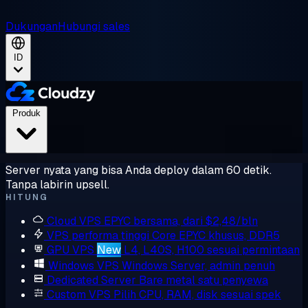
Dukungan
Hubungi sales
ID
Produk
Server nyata yang bisa Anda deploy dalam 60 detik.
Tanpa labirin upsell.
HITUNG
Cloud VPS
EPYC bersama, dari $2,48/bln
VPS performa tinggi
Core EPYC khusus, DDR5
GPU VPS
New
L4, L40S, H100 sesuai permintaan
Windows VPS
Windows Server, admin penuh
Dedicated Server
Bare metal satu penyewa
Custom VPS
Pilih CPU, RAM, disk sesuai spek