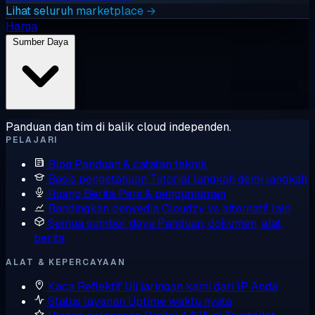
Lihat seluruh marketplace →
Harga
Sumber Daya
Panduan dan tim di balik cloud independen.
PELAJARI
Blog
Panduan & catatan teknik
Basis pengetahuan
Tutorial langkah demi langkah
Ruang Berita
Pers & pengumuman
Bandingkan penyedia
Cloudzy vs alternatif lain
Semua sumber daya
Panduan, dokumen, alat,
berita
ALAT & KEPERCAYAAN
Kaca Reflektif
Uji jaringan kami dari IP Anda
Status layanan
Uptime waktu nyata