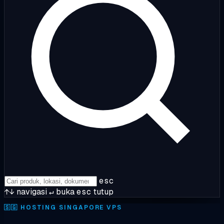
esc
↑↓
navigasi
↵
buka
esc
tutup
🇸🇬
HOSTING SINGAPORE VPS