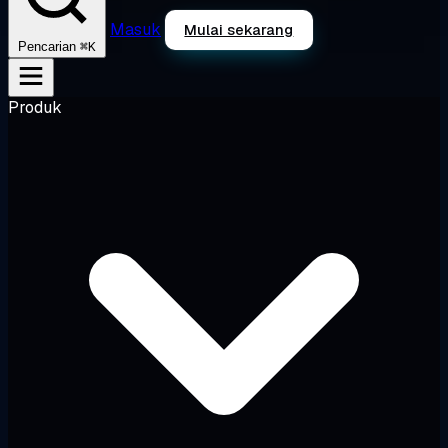
Masuk
Mulai sekarang
⌘K
Pencarian
Produk