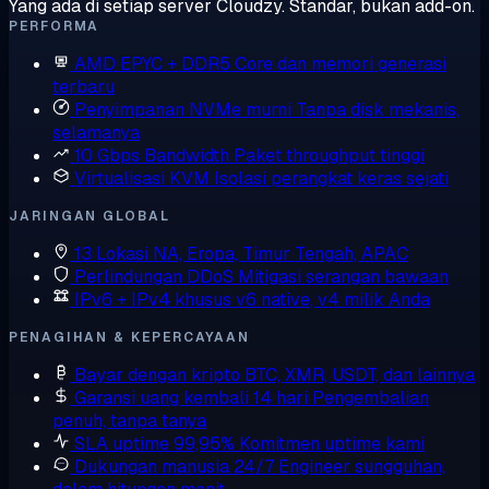
Yang ada di setiap server Cloudzy. Standar, bukan add-on.
PERFORMA
AMD EPYC + DDR5
Core dan memori generasi
terbaru
Penyimpanan NVMe murni
Tanpa disk mekanis,
selamanya
10 Gbps Bandwidth
Paket throughput tinggi
Virtualisasi KVM
Isolasi perangkat keras sejati
JARINGAN GLOBAL
13 Lokasi
NA, Eropa, Timur Tengah, APAC
Perlindungan DDoS
Mitigasi serangan bawaan
IPv6 + IPv4 khusus
v6 native, v4 milik Anda
PENAGIHAN & KEPERCAYAAN
Bayar dengan kripto
BTC, XMR, USDT, dan lainnya
Garansi uang kembali 14 hari
Pengembalian
penuh, tanpa tanya
SLA uptime 99,95%
Komitmen uptime kami
Dukungan manusia 24/7
Engineer sungguhan,