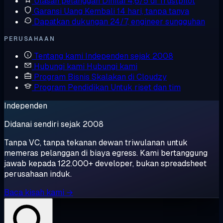
Ulasan pelanggan
Dinilai 4,6/5 di Trustpilot
Garansi Uang Kembali
14 hari, tanpa tanya
Dapatkan dukungan
24/7, engineer sungguhan
PERUSAHAAN
Tentang kami
Independen sejak 2008
Hubungi kami
Hubungi kami
Program Bisnis
Skalakan di Cloudzy
Program Pendidikan
Untuk riset dan tim
Independen
Didanai sendiri sejak 2008
Tanpa VC, tanpa tekanan dewan triwulanan untuk
memeras pelanggan di biaya egress. Kami bertanggung
jawab kepada 122.000+ developer, bukan spreadsheet
perusahaan induk.
Baca kisah kami →