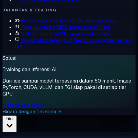
JALANKAN & TRADING
Server Game
Minecraft, CS, ARK, lainnya
Forex & trading
MT5 dekat broker Anda
VPN & Privasi
VPN pribadi Anda sendiri
Workstation jarak jauh
Desktop yang tak pernah
tidur
Solusi
Training dan inferensi AI
Dari ide sampai model terpasang dalam 60 menit. Image
PyTorch, CUDA, vLLM, dan TGI siap pakai di setiap tier
GPU.
Lihat beban kerja AI →
Bicara dengan tim kami →
Fitur