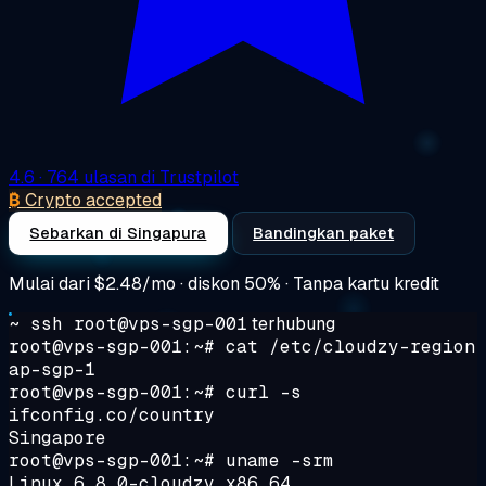
4.6
· 764 ulasan di Trustpilot
₿
Crypto accepted
Sebarkan di Singapura
Bandingkan paket
Mulai dari
$2.48/mo
· diskon 50% · Tanpa kartu kredit
~ ssh root@vps-sgp-001
terhubung
root@vps-sgp-001:~#
cat /etc/cloudzy-region
ap-sgp-1
root@vps-sgp-001:~#
curl -s
ifconfig.co/country
Singapore
root@vps-sgp-001:~#
uname -srm
Linux 6.8.0-cloudzy x86_64