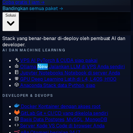
Coba gratis 1 jam →
Bandingkan semua paket →
Solusi
Stack yang benar-benar di-deploy oleh pembuat AI dan
developer.
AI DAN MACHINE LEARNING
VPS AI
PyTorch & CUDA siap pakai
Ollama
New
Jalankan LLM di VPS Anda sendiri
Jupyter Notebooks
Notebook di server Anda
GPU Deep Learning
Latih di L4, L40S, H100
Anaconda
Stack data Python, siap
DEVELOPER & DEVOPS
Docker
Kontainer dengan akses root
GitLab
Git + CI/CD yang dikelola sendiri
Basis Data
Postgres, MySQL, MongoDB
Server Kode
VS Code di browser Anda
n8n
Otomasi berjalan 24/7