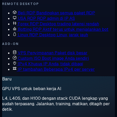
REMOTE DESKTOP
Beli RDP
Bandingkan semua paket RDP
USA RDP
RDP admin di IP AS
Forex RDP
Desktop trading latensi rendah
Botting RDP
Aktif terus untuk menjalankan bot
Linux RDP
Desktop Linux, jarak jauh
ADD-ON
VPS Penyimpanan
Paket disk besar
Custom ISO
Boot image Anda sendiri
IPv4 Khusus
IP Anda, tidak dibagi
IP tambahan
Beberapa IPv4 per server
Baru
GPU VPS untuk beban kerja AI
L4, L40S, dan H100 dengan stack CUDA lengkap yang
sudah terpasang. Jalankan, training, matikan, ditagih per
detik.