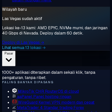
dalam hitungan menit
Wilayah baru
Las Vegas sudah aktif
Lokasi ke-13 kami: AMD EPYC, NVMe murni, dan jaringan
40 Gbps di Nevada. Deploy dalam 60 detik.
Deploy di Las Vegas →
Lihat semua 13 lokasi →
Pasar
1000+ aplikasi diterapkan dalam sekali klik, tanpa
pengaturan, tanpa ribet.
PALING BANYAK DIPASANG
MikroTik CHR
RouterOS di cloud
aaPanel
Panel hosting ringan
WireGuard
Kernel VPN modern dan cepat
MetaTrader 4
Standar trading Forex