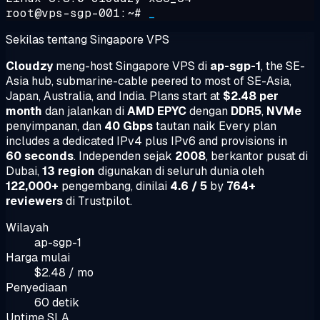
root@vps-sgp-001:~#
_
Sekilas tentang Singapore VPS
Cloudzy
meng-host Singapore VPS di
ap-sgp-1
, the SE-
Asia hub, submarine-cable peered to most of SE-Asia,
Japan, Australia, and India. Plans start at
$2.48 per
month
dan jalankan di
AMD EPYC
dengan
DDR5
,
NVMe
penyimpanan, dan
40 Gbps
tautan naik Every plan
includes a dedicated IPv4 plus IPv6 and provisions in
60 seconds
. Independen sejak
2008
, berkantor pusat di
Dubai,
13 region
digunakan di seluruh dunia oleh
122,000+
pengembang, dinilai
4.6 / 5
by
764+
reviewers
di Trustpilot.
Wilayah
ap-sgp-1
Harga mulai
$2.48 / mo
Penyediaan
60 detik
Uptime SLA