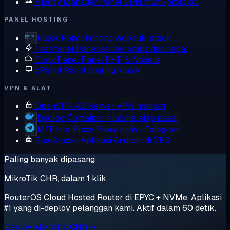
Hiddify Manager
Panel VPN multi-protokol
PANEL HOSTING
Plesk
Panel hosting web full-stack
FastPanel
Panel server gratis dan cepat
CloudPanel
Panel PHP & Node.js
cPanel
Panel hosting klasik
VPN & ALAT
OpenVPN AS
Server VPN mandiri
Docker
Container runtime, siap pakai
MTProto Proxy
Proxy native Telegram
BlueStacks
Aplikasi Android di VPS
Paling banyak dipasang
MikroTik CHR, dalam 1 klik
RouterOS Cloud Hosted Router di EPYC + NVMe. Aplikasi
#1 yang di-deploy pelanggan kami. Aktif dalam 60 detik.
Deploy MikroTik CHR →