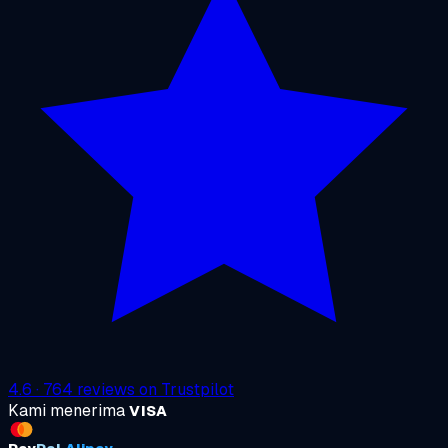
4.6
·
764
reviews on
Trustpilot
Kami menerima
VISA