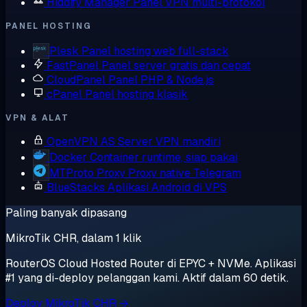
Hiddify Manager
Panel VPN multi-protokol
PANEL HOSTING
Plesk
Panel hosting web full-stack
FastPanel
Panel server gratis dan cepat
CloudPanel
Panel PHP & Node.js
cPanel
Panel hosting klasik
VPN & ALAT
OpenVPN AS
Server VPN mandiri
Docker
Container runtime, siap pakai
MTProto Proxy
Proxy native Telegram
BlueStacks
Aplikasi Android di VPS
Paling banyak dipasang
MikroTik CHR, dalam 1 klik
RouterOS Cloud Hosted Router di EPYC + NVMe. Aplikasi
#1 yang di-deploy pelanggan kami. Aktif dalam 60 detik.
Deploy MikroTik CHR →