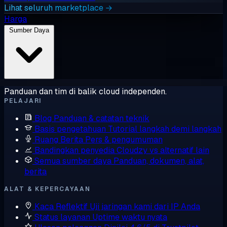
Lihat seluruh marketplace →
Harga
Sumber Daya
Panduan dan tim di balik cloud independen.
PELAJARI
Blog
Panduan & catatan teknik
Basis pengetahuan
Tutorial langkah demi langkah
Ruang Berita
Pers & pengumuman
Bandingkan penyedia
Cloudzy vs alternatif lain
Semua sumber daya
Panduan, dokumen, alat,
berita
ALAT & KEPERCAYAAN
Kaca Reflektif
Uji jaringan kami dari IP Anda
Status layanan
Uptime waktu nyata