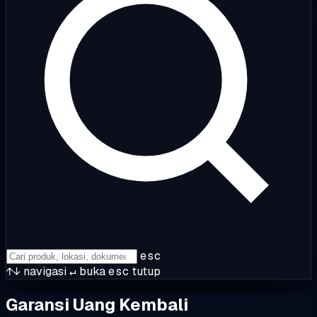
esc
↑↓
navigasi
↵
buka
esc
tutup
Garansi Uang Kembali