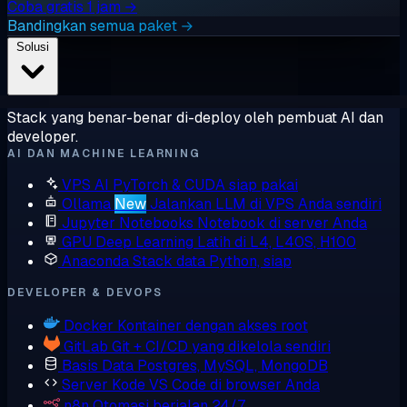
Coba gratis 1 jam →
Bandingkan semua paket →
Solusi
Stack yang benar-benar di-deploy oleh pembuat AI dan
developer.
AI DAN MACHINE LEARNING
VPS AI
PyTorch & CUDA siap pakai
Ollama
New
Jalankan LLM di VPS Anda sendiri
Jupyter Notebooks
Notebook di server Anda
GPU Deep Learning
Latih di L4, L40S, H100
Anaconda
Stack data Python, siap
DEVELOPER & DEVOPS
Docker
Kontainer dengan akses root
GitLab
Git + CI/CD yang dikelola sendiri
Basis Data
Postgres, MySQL, MongoDB
Server Kode
VS Code di browser Anda
n8n
Otomasi berjalan 24/7