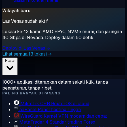
dalam hitungan menit
Wilayah baru
Las Vegas sudah aktif
Lokasi ke-13 kami: AMD EPYC, NVMe murni, dan jaringan
40 Gbps di Nevada. Deploy dalam 60 detik.
Deploy di Las Vegas →
Lihat semua 13 lokasi →
Pasar
1000+ aplikasi diterapkan dalam sekali klik, tanpa
pengaturan, tanpa ribet.
PALING BANYAK DIPASANG
MikroTik CHR
RouterOS di cloud
aaPanel
Panel hosting ringan
WireGuard
Kernel VPN modern dan cepat
MetaTrader 4
Standar trading Forex