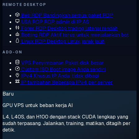
REMOTE DESKTOP
Beli RDP
Bandingkan semua paket RDP
USA RDP
RDP admin di IP AS
Forex RDP
Desktop trading latensi rendah
Botting RDP
Aktif terus untuk menjalankan bot
Linux RDP
Desktop Linux, jarak jauh
ADD-ON
VPS Penyimpanan
Paket disk besar
Custom ISO
Boot image Anda sendiri
IPv4 Khusus
IP Anda, tidak dibagi
IP tambahan
Beberapa IPv4 per server
Baru
GPU VPS untuk beban kerja AI
L4, L40S, dan H100 dengan stack CUDA lengkap yang
sudah terpasang. Jalankan, training, matikan, ditagih per
detik.