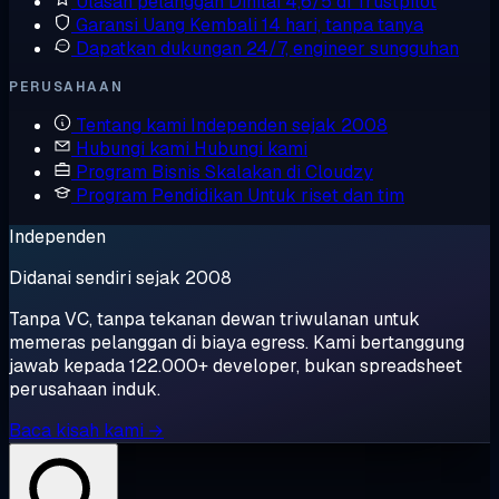
Ulasan pelanggan
Dinilai 4,6/5 di Trustpilot
Garansi Uang Kembali
14 hari, tanpa tanya
Dapatkan dukungan
24/7, engineer sungguhan
PERUSAHAAN
Tentang kami
Independen sejak 2008
Hubungi kami
Hubungi kami
Program Bisnis
Skalakan di Cloudzy
Program Pendidikan
Untuk riset dan tim
Independen
Didanai sendiri sejak 2008
Tanpa VC, tanpa tekanan dewan triwulanan untuk
memeras pelanggan di biaya egress. Kami bertanggung
jawab kepada 122.000+ developer, bukan spreadsheet
perusahaan induk.
Baca kisah kami →