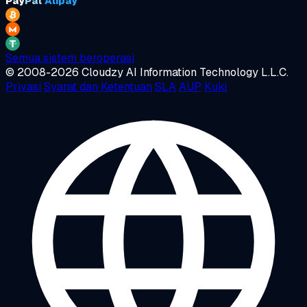
Pay
Pal
Alipay
Semua sistem beroperasi
© 2008-2026 Cloudzy AI Information Technology L.L.C.
Privasi
Syarat dan Ketentuan
SLA
AUP
Kuki