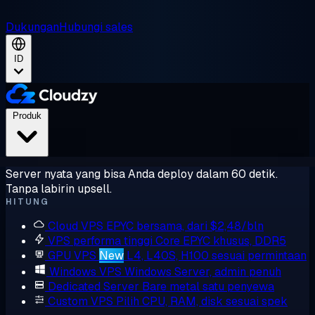
Dukungan
Hubungi sales
ID
Produk
Server nyata yang bisa Anda deploy dalam 60 detik.
Tanpa labirin upsell.
HITUNG
Cloud VPS
EPYC bersama, dari $2,48/bln
VPS performa tinggi
Core EPYC khusus, DDR5
GPU VPS
New
L4, L40S, H100 sesuai permintaan
Windows VPS
Windows Server, admin penuh
Dedicated Server
Bare metal satu penyewa
Custom VPS
Pilih CPU, RAM, disk sesuai spek