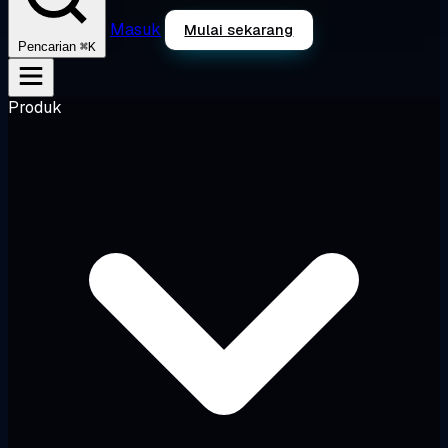
Masuk
Mulai sekarang
⌘K
Pencarian
Produk