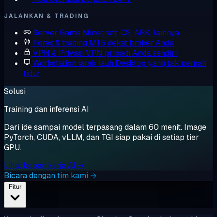
JALANKAN & TRADING
Server Game
Minecraft, CS, ARK, lainnya
Forex & trading
MT5 dekat broker Anda
VPN & Privasi
VPN pribadi Anda sendiri
Workstation jarak jauh
Desktop yang tak pernah
tidur
Solusi
Training dan inferensi AI
Dari ide sampai model terpasang dalam 60 menit. Image
PyTorch, CUDA, vLLM, dan TGI siap pakai di setiap tier
GPU.
Lihat beban kerja AI →
Bicara dengan tim kami →
Fitur