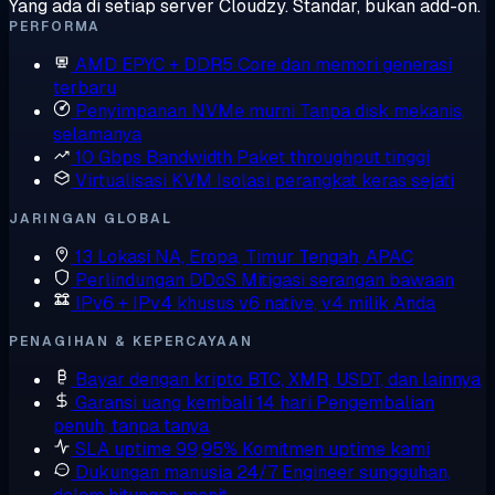
Yang ada di setiap server Cloudzy. Standar, bukan add-on.
PERFORMA
AMD EPYC + DDR5
Core dan memori generasi
terbaru
Penyimpanan NVMe murni
Tanpa disk mekanis,
selamanya
10 Gbps Bandwidth
Paket throughput tinggi
Virtualisasi KVM
Isolasi perangkat keras sejati
JARINGAN GLOBAL
13 Lokasi
NA, Eropa, Timur Tengah, APAC
Perlindungan DDoS
Mitigasi serangan bawaan
IPv6 + IPv4 khusus
v6 native, v4 milik Anda
PENAGIHAN & KEPERCAYAAN
Bayar dengan kripto
BTC, XMR, USDT, dan lainnya
Garansi uang kembali 14 hari
Pengembalian
penuh, tanpa tanya
SLA uptime 99,95%
Komitmen uptime kami
Dukungan manusia 24/7
Engineer sungguhan,