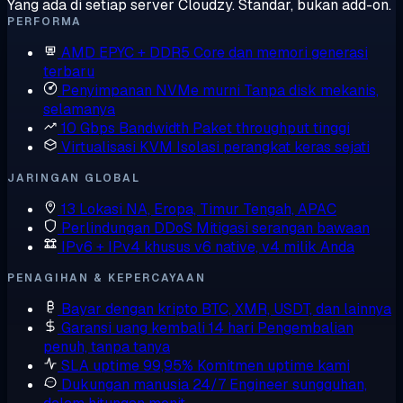
Yang ada di setiap server Cloudzy. Standar, bukan add-on.
PERFORMA
AMD EPYC + DDR5
Core dan memori generasi
terbaru
Penyimpanan NVMe murni
Tanpa disk mekanis,
selamanya
10 Gbps Bandwidth
Paket throughput tinggi
Virtualisasi KVM
Isolasi perangkat keras sejati
JARINGAN GLOBAL
13 Lokasi
NA, Eropa, Timur Tengah, APAC
Perlindungan DDoS
Mitigasi serangan bawaan
IPv6 + IPv4 khusus
v6 native, v4 milik Anda
PENAGIHAN & KEPERCAYAAN
Bayar dengan kripto
BTC, XMR, USDT, dan lainnya
Garansi uang kembali 14 hari
Pengembalian
penuh, tanpa tanya
SLA uptime 99,95%
Komitmen uptime kami
Dukungan manusia 24/7
Engineer sungguhan,