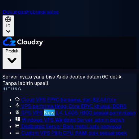
Dukungan
Hubungi sales
ID
Produk
Server nyata yang bisa Anda deploy dalam 60 detik.
Tanpa labirin upsell.
HITUNG
Cloud VPS
EPYC bersama, dari $2,48/bln
VPS performa tinggi
Core EPYC khusus, DDR5
GPU VPS
New
L4, L40S, H100 sesuai permintaan
Windows VPS
Windows Server, admin penuh
Dedicated Server
Bare metal satu penyewa
Custom VPS
Pilih CPU, RAM, disk sesuai spek