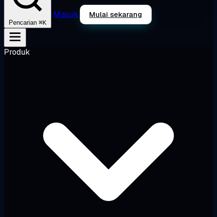
Masuk
Mulai sekarang
⌘K
Pencarian
Produk