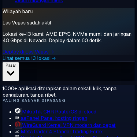
dalam hitungan menit
Wilayah baru
Las Vegas sudah aktif
Lokasi ke-13 kami: AMD EPYC, NVMe murni, dan jaringan
40 Gbps di Nevada. Deploy dalam 60 detik.
Deploy di Las Vegas →
Lihat semua 13 lokasi →
Pasar
1000+ aplikasi diterapkan dalam sekali klik, tanpa
pengaturan, tanpa ribet.
PALING BANYAK DIPASANG
MikroTik CHR
RouterOS di cloud
aaPanel
Panel hosting ringan
WireGuard
Kernel VPN modern dan cepat
MetaTrader 4
Standar trading Forex