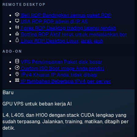
REMOTE DESKTOP
Beli RDP
Bandingkan semua paket RDP
USA RDP
RDP admin di IP AS
Forex RDP
Desktop trading latensi rendah
Botting RDP
Aktif terus untuk menjalankan bot
Linux RDP
Desktop Linux, jarak jauh
ADD-ON
VPS Penyimpanan
Paket disk besar
Custom ISO
Boot image Anda sendiri
IPv4 Khusus
IP Anda, tidak dibagi
IP tambahan
Beberapa IPv4 per server
Baru
GPU VPS untuk beban kerja AI
L4, L40S, dan H100 dengan stack CUDA lengkap yang
sudah terpasang. Jalankan, training, matikan, ditagih per
detik.