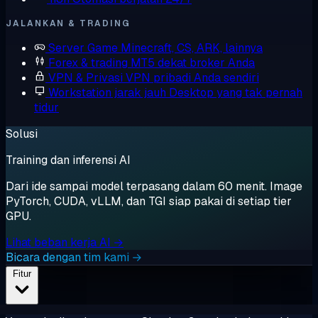
JALANKAN & TRADING
Server Game
Minecraft, CS, ARK, lainnya
Forex & trading
MT5 dekat broker Anda
VPN & Privasi
VPN pribadi Anda sendiri
Workstation jarak jauh
Desktop yang tak pernah
tidur
Solusi
Training dan inferensi AI
Dari ide sampai model terpasang dalam 60 menit. Image
PyTorch, CUDA, vLLM, dan TGI siap pakai di setiap tier
GPU.
Lihat beban kerja AI →
Bicara dengan tim kami →
Fitur