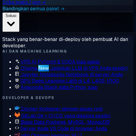
Coba gratis 1 jam →
Bandingkan semua paket →
Solusi
Stack yang benar-benar di-deploy oleh pembuat AI dan
developer.
AI DAN MACHINE LEARNING
VPS AI
PyTorch & CUDA siap pakai
Ollama
New
Jalankan LLM di VPS Anda sendiri
Jupyter Notebooks
Notebook di server Anda
GPU Deep Learning
Latih di L4, L40S, H100
Anaconda
Stack data Python, siap
DEVELOPER & DEVOPS
Docker
Kontainer dengan akses root
GitLab
Git + CI/CD yang dikelola sendiri
Basis Data
Postgres, MySQL, MongoDB
Server Kode
VS Code di browser Anda
n8n
Otomasi berjalan 24/7