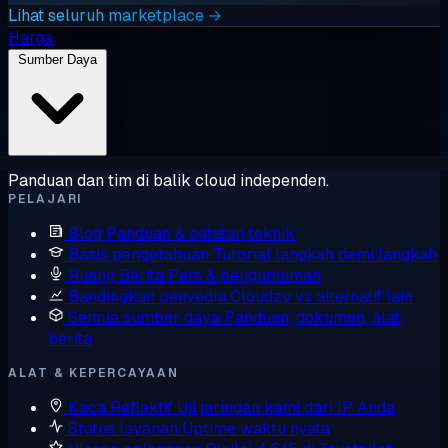
Lihat seluruh marketplace →
Harga
Sumber Daya
Panduan dan tim di balik cloud independen.
PELAJARI
Blog
Panduan & catatan teknik
Basis pengetahuan
Tutorial langkah demi langkah
Ruang Berita
Pers & pengumuman
Bandingkan penyedia
Cloudzy vs alternatif lain
Semua sumber daya
Panduan, dokumen, alat,
berita
ALAT & KEPERCAYAAN
Kaca Reflektif
Uji jaringan kami dari IP Anda
Status layanan
Uptime waktu nyata