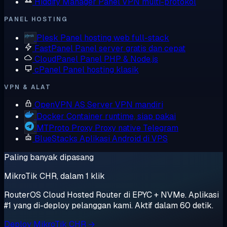
Hiddify Manager
Panel VPN multi-protokol
PANEL HOSTING
Plesk
Panel hosting web full-stack
FastPanel
Panel server gratis dan cepat
CloudPanel
Panel PHP & Node.js
cPanel
Panel hosting klasik
VPN & ALAT
OpenVPN AS
Server VPN mandiri
Docker
Container runtime, siap pakai
MTProto Proxy
Proxy native Telegram
BlueStacks
Aplikasi Android di VPS
Paling banyak dipasang
MikroTik CHR, dalam 1 klik
RouterOS Cloud Hosted Router di EPYC + NVMe. Aplikasi
#1 yang di-deploy pelanggan kami. Aktif dalam 60 detik.
Deploy MikroTik CHR →