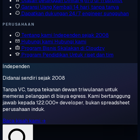
Ulasan pelanggan
Dinilai 4,6/5 di Trustpilot
Garansi Uang Kembali
14 hari, tanpa tanya
Dapatkan dukungan
24/7, engineer sungguhan
PERUSAHAAN
Tentang kami
Independen sejak 2008
Hubungi kami
Hubungi kami
Program Bisnis
Skalakan di Cloudzy
Program Pendidikan
Untuk riset dan tim
Independen
Didanai sendiri sejak 2008
Tanpa VC, tanpa tekanan dewan triwulanan untuk
memeras pelanggan di biaya egress. Kami bertanggung
jawab kepada 122.000+ developer, bukan spreadsheet
perusahaan induk.
Baca kisah kami →