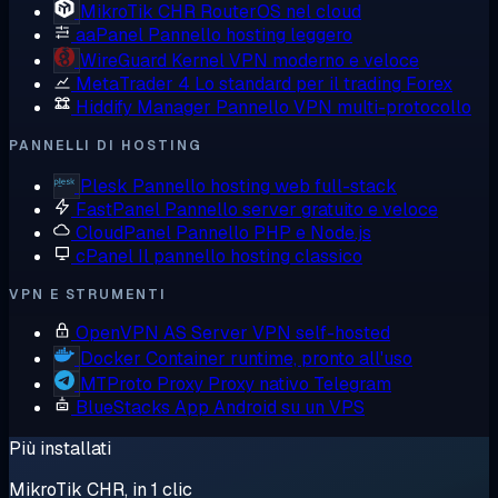
MikroTik CHR
RouterOS nel cloud
aaPanel
Pannello hosting leggero
WireGuard
Kernel VPN moderno e veloce
MetaTrader 4
Lo standard per il trading Forex
Hiddify Manager
Pannello VPN multi-protocollo
PANNELLI DI HOSTING
Plesk
Pannello hosting web full-stack
FastPanel
Pannello server gratuito e veloce
CloudPanel
Pannello PHP e Node.js
cPanel
Il pannello hosting classico
VPN E STRUMENTI
OpenVPN AS
Server VPN self-hosted
Docker
Container runtime, pronto all'uso
MTProto Proxy
Proxy nativo Telegram
BlueStacks
App Android su un VPS
Più installati
MikroTik CHR, in 1 clic