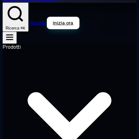
Accedi
Inizia ora
⌘K
Ricerca
Prodotti