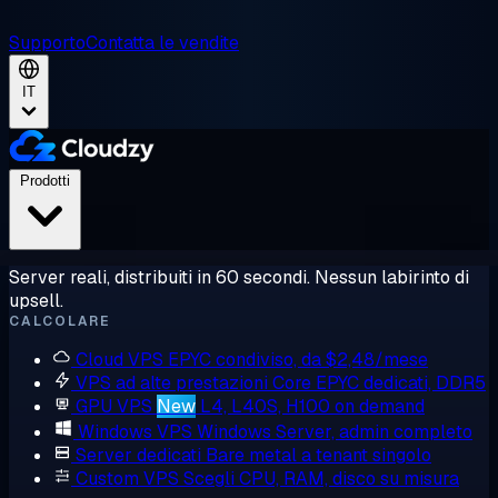
Supporto
Contatta le vendite
IT
Prodotti
Server reali, distribuiti in 60 secondi. Nessun labirinto di
upsell.
CALCOLARE
Cloud VPS
EPYC condiviso, da $2,48/mese
VPS ad alte prestazioni
Core EPYC dedicati, DDR5
GPU VPS
New
L4, L40S, H100 on demand
Windows VPS
Windows Server, admin completo
Server dedicati
Bare metal a tenant singolo
Custom VPS
Scegli CPU, RAM, disco su misura