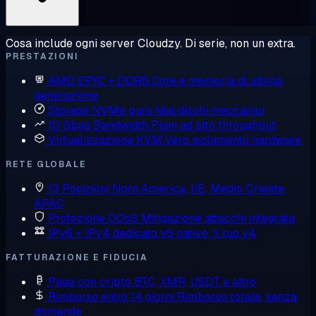
Cosa include ogni server Cloudzy. Di serie, non un extra.
PRESTAZIONI
AMD EPYC + DDR5
Core e memoria di ultima
generazione
Storage NVMe puro
Mai dischi meccanici
10 Gbps Bandwidth
Piani ad alto throughput
Virtualizzazione KVM
Vero isolamento hardware
RETE GLOBALE
13 Posizioni
Nord America, UE, Medio Oriente,
APAC
Protezione DDoS
Mitigazione attacchi integrata
IPv6 + IPv4 dedicato
v6 nativo, il tuo v4
FATTURAZIONE E FIDUCIA
Paga con cripto
BTC, XMR, USDT e altro
Rimborso entro 14 giorni
Rimborso totale, senza
domande