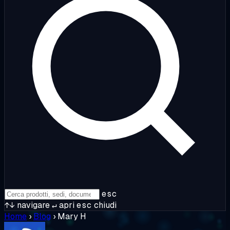
esc
↑↓
navigare
↵
apri
esc
chiudi
Home
›
Blog
›
Mary H