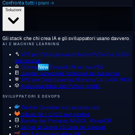
Confronta tutti i piani →
Soluzioni
Gli stack che chi crea IA e gli sviluppatori usano davvero.
AI E MACHINE LEARNING
VPS per l'intelligenza artificiale
PyTorch e CUDA
preinstallati
Ollama
New
Esegui LLM sul tuo VPS
Jupyter Notebooks
Notebook sul tuo server
GPU per Deep Learning
Allena su L4, L40S, H100
Anaconda
Stack dati Python, pronto
SVILUPPATORI E DEVOPS
Docker
Container con accesso root
GitLab
Git + CI/CD self-hosted
Banche dati
Postgres, MySQL, MongoDB
Server di Codice
VS Code nel browser
n8n
Automazioni attive 24/7