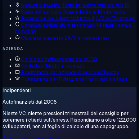
Specchio magico
Testa la nostra rete dal tuo IP
Stato del servizio
Disponibilità in tempo reale
Recensioni dei clienti
Valutato 4,6/5 su Trustpilot
Garanzia soddisfatti o rimborsati
14 giorni, senza
domande
Ottenere supporto
24/7, ingegneri veri
AZIENDA
Chi siamo
Indipendente dal 2008
Contattaci
Mettiti in contatto
Programma per aziende
Cresci su Cloudzy
Programma per l'istruzione
Per ricerca e team
Indipendenti
Autofinanziati dal 2008
Niente VC, niente pressioni trimestrali del consiglio per
spremere i clienti sull'egress. Rispondiamo a oltre 122.000
sviluppatori, non al foglio di calcolo di una capogruppo.
Scopri la nostra storia →