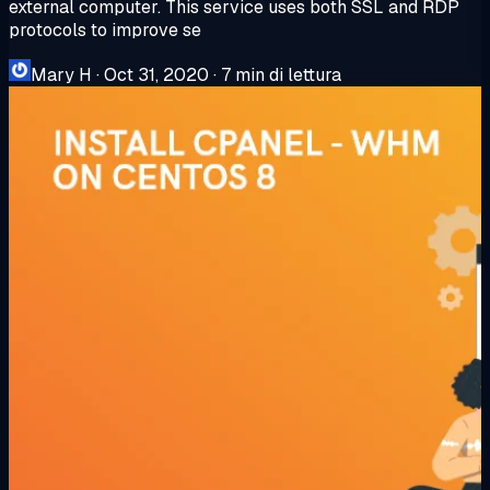
external computer. This service uses both SSL and RDP
protocols to improve se
Mary H
·
Oct 31, 2020
·
7 min di lettura