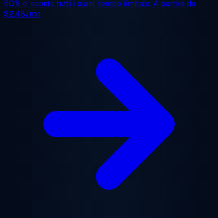
50% di sconto
tutti i piani, tempo limitato. A partire da
$2.48/mo