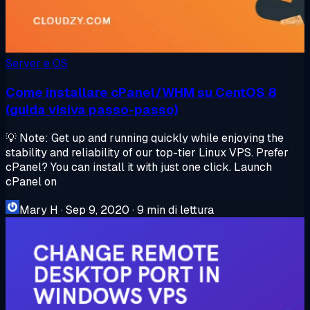
Server e OS
Come installare cPanel/WHM su CentOS 8
(guida visiva passo-passo)
💡 Note: Get up and running quickly while enjoying the
stability and reliability of our top-tier Linux VPS. Prefer
cPanel? You can install it with just one click. Launch
cPanel on
Mary H
·
Sep 9, 2020
·
9 min di lettura