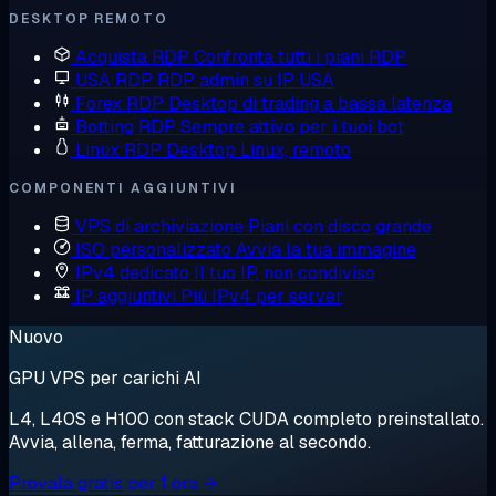
DESKTOP REMOTO
Acquista RDP
Confronta tutti i piani RDP
USA RDP
RDP admin su IP USA
Forex RDP
Desktop di trading a bassa latenza
Botting RDP
Sempre attivo per i tuoi bot
Linux RDP
Desktop Linux, remoto
COMPONENTI AGGIUNTIVI
VPS di archiviazione
Piani con disco grande
ISO personalizzato
Avvia la tua immagine
IPv4 dedicato
Il tuo IP, non condiviso
IP aggiuntivi
Più IPv4 per server
Nuovo
GPU VPS per carichi AI
L4, L40S e H100 con stack CUDA completo preinstallato.
Avvia, allena, ferma, fatturazione al secondo.
Provala gratis per 1 ora →