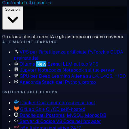
Confronta tutti i piani →
Soluzioni
Gli stack che chi crea IA e gli sviluppatori usano davvero.
AI E MACHINE LEARNING
VPS per l'intelligenza artificiale
PyTorch e CUDA
preinstallati
Ollama
New
Esegui LLM sul tuo VPS
Jupyter Notebooks
Notebook sul tuo server
GPU per Deep Learning
Allena su L4, L40S, H100
Anaconda
Stack dati Python, pronto
SVILUPPATORI E DEVOPS
Docker
Container con accesso root
GitLab
Git + CI/CD self-hosted
Banche dati
Postgres, MySQL, MongoDB
Server di Codice
VS Code nel browser
n8n
Automazioni attive 24/7