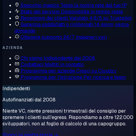
Specchio magico
Testa la nostra rete dal tuo IP
Stato del servizio
Disponibilità in tempo reale
Recensioni dei clienti
Valutato 4,6/5 su Trustpilot
Garanzia soddisfatti o rimborsati
14 giorni, senza
domande
Ottenere supporto
24/7, ingegneri veri
AZIENDA
Chi siamo
Indipendente dal 2008
Contattaci
Mettiti in contatto
Programma per aziende
Cresci su Cloudzy
Programma per l'istruzione
Per ricerca e team
Indipendenti
Autofinanziati dal 2008
Niente VC, niente pressioni trimestrali del consiglio per
spremere i clienti sull'egress. Rispondiamo a oltre 122.000
sviluppatori, non al foglio di calcolo di una capogruppo.
Scopri la nostra storia →