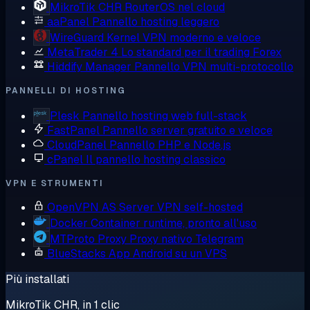
MikroTik CHR
RouterOS nel cloud
aaPanel
Pannello hosting leggero
WireGuard
Kernel VPN moderno e veloce
MetaTrader 4
Lo standard per il trading Forex
Hiddify Manager
Pannello VPN multi-protocollo
PANNELLI DI HOSTING
Plesk
Pannello hosting web full-stack
FastPanel
Pannello server gratuito e veloce
CloudPanel
Pannello PHP e Node.js
cPanel
Il pannello hosting classico
VPN E STRUMENTI
OpenVPN AS
Server VPN self-hosted
Docker
Container runtime, pronto all'uso
MTProto Proxy
Proxy nativo Telegram
BlueStacks
App Android su un VPS
Più installati
MikroTik CHR, in 1 clic