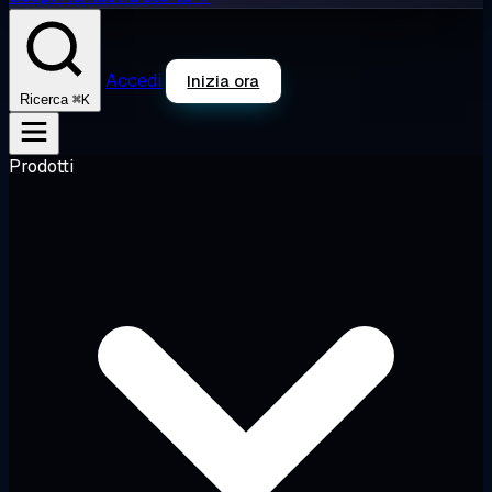
Accedi
Inizia ora
⌘K
Ricerca
Prodotti