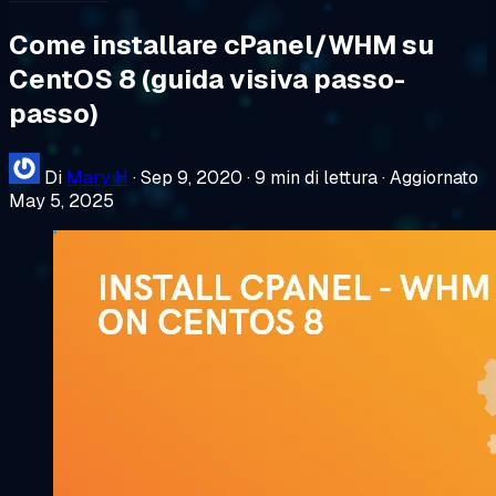
Come installare cPanel/WHM su
CentOS 8 (guida visiva passo-
passo)
Di
Mary H
·
Sep 9, 2020
·
9 min di lettura
·
Aggiornato
May 5, 2025