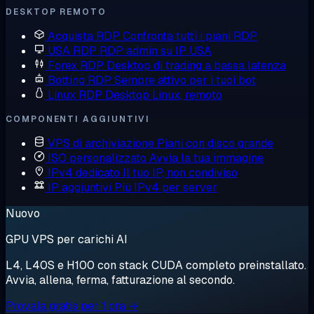
DESKTOP REMOTO
Acquista RDP
Confronta tutti i piani RDP
USA RDP
RDP admin su IP USA
Forex RDP
Desktop di trading a bassa latenza
Botting RDP
Sempre attivo per i tuoi bot
Linux RDP
Desktop Linux, remoto
COMPONENTI AGGIUNTIVI
VPS di archiviazione
Piani con disco grande
ISO personalizzato
Avvia la tua immagine
IPv4 dedicato
Il tuo IP, non condiviso
IP aggiuntivi
Più IPv4 per server
Nuovo
GPU VPS per carichi AI
L4, L40S e H100 con stack CUDA completo preinstallato.
Avvia, allena, ferma, fatturazione al secondo.
Provala gratis per 1 ora →