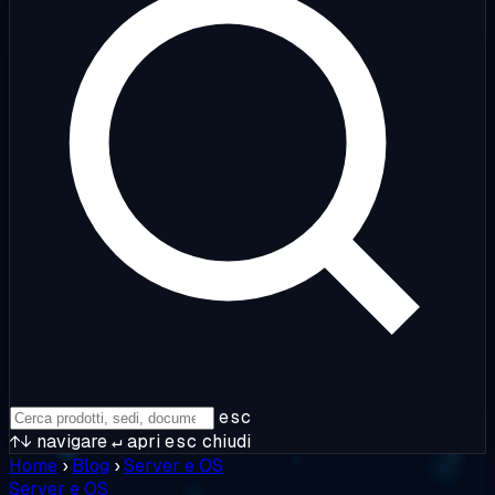
esc
↑↓
navigare
↵
apri
esc
chiudi
Home
›
Blog
›
Server e OS
Server e OS