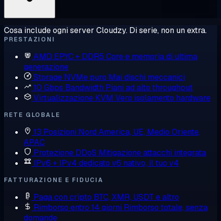
Cosa include ogni server Cloudzy. Di serie, non un extra.
PRESTAZIONI
AMD EPYC + DDR5
Core e memoria di ultima
generazione
Storage NVMe puro
Mai dischi meccanici
10 Gbps Bandwidth
Piani ad alto throughput
Virtualizzazione KVM
Vero isolamento hardware
RETE GLOBALE
13 Posizioni
Nord America, UE, Medio Oriente,
APAC
Protezione DDoS
Mitigazione attacchi integrata
IPv6 + IPv4 dedicato
v6 nativo, il tuo v4
FATTURAZIONE E FIDUCIA
Paga con cripto
BTC, XMR, USDT e altro
Rimborso entro 14 giorni
Rimborso totale, senza
domande