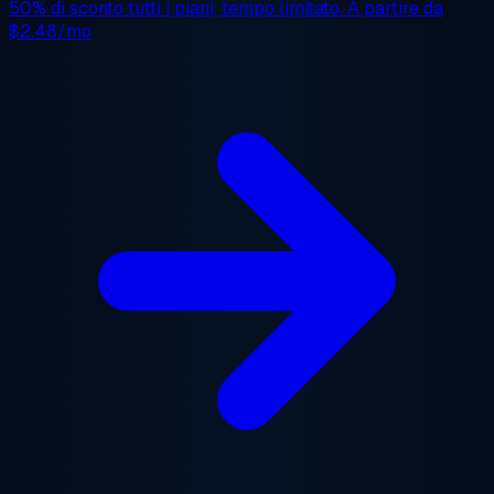
50% di sconto
tutti i piani, tempo limitato. A partire da
$2.48/mo