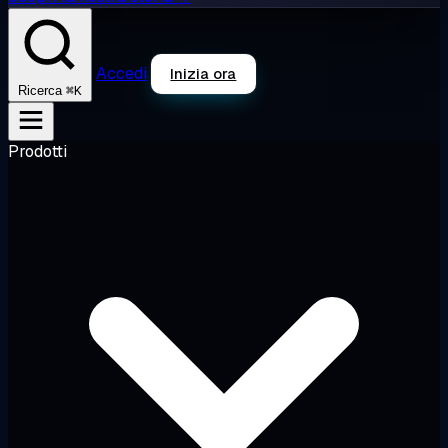
Accedi
Inizia ora
⌘K
Ricerca
Prodotti