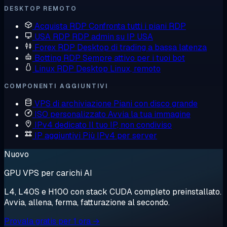
DESKTOP REMOTO
Acquista RDP
Confronta tutti i piani RDP
USA RDP
RDP admin su IP USA
Forex RDP
Desktop di trading a bassa latenza
Botting RDP
Sempre attivo per i tuoi bot
Linux RDP
Desktop Linux, remoto
COMPONENTI AGGIUNTIVI
VPS di archiviazione
Piani con disco grande
ISO personalizzato
Avvia la tua immagine
IPv4 dedicato
Il tuo IP, non condiviso
IP aggiuntivi
Più IPv4 per server
Nuovo
GPU VPS per carichi AI
L4, L40S e H100 con stack CUDA completo preinstallato.
Avvia, allena, ferma, fatturazione al secondo.
Provala gratis per 1 ora →