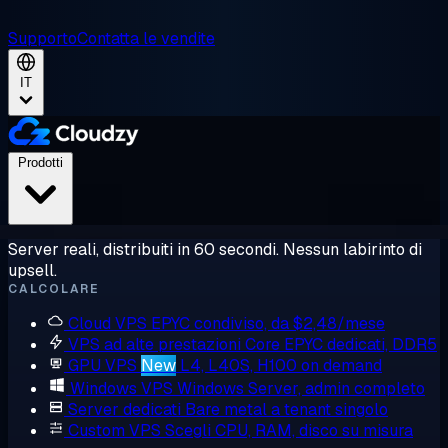
Supporto
Contatta le vendite
IT
Prodotti
Server reali, distribuiti in 60 secondi. Nessun labirinto di
upsell.
CALCOLARE
Cloud VPS
EPYC condiviso, da $2,48/mese
VPS ad alte prestazioni
Core EPYC dedicati, DDR5
GPU VPS
New
L4, L40S, H100 on demand
Windows VPS
Windows Server, admin completo
Server dedicati
Bare metal a tenant singolo
Custom VPS
Scegli CPU, RAM, disco su misura