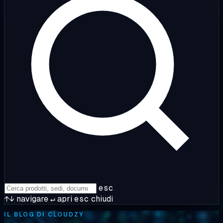
esc
↑↓
navigare
↵
apri
esc
chiudi
IL BLOG DI CLOUDZY