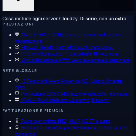
Cosa include ogni server Cloudzy. Di serie, non un extra.
PRESTAZIONI
AMD EPYC + DDR5
Core e memoria di ultima
generazione
Storage NVMe puro
Mai dischi meccanici
10 Gbps Bandwidth
Piani ad alto throughput
Virtualizzazione KVM
Vero isolamento hardware
RETE GLOBALE
13 Posizioni
Nord America, UE, Medio Oriente,
APAC
Protezione DDoS
Mitigazione attacchi integrata
IPv6 + IPv4 dedicato
v6 nativo, il tuo v4
FATTURAZIONE E FIDUCIA
Paga con cripto
BTC, XMR, USDT e altro
Rimborso entro 14 giorni
Rimborso totale, senza
domande