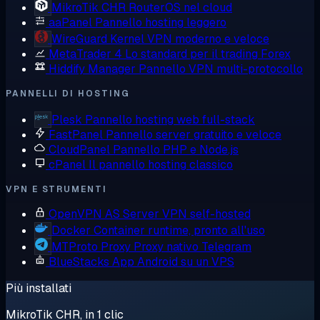
MikroTik CHR
RouterOS nel cloud
aaPanel
Pannello hosting leggero
WireGuard
Kernel VPN moderno e veloce
MetaTrader 4
Lo standard per il trading Forex
Hiddify Manager
Pannello VPN multi-protocollo
PANNELLI DI HOSTING
Plesk
Pannello hosting web full-stack
FastPanel
Pannello server gratuito e veloce
CloudPanel
Pannello PHP e Node.js
cPanel
Il pannello hosting classico
VPN E STRUMENTI
OpenVPN AS
Server VPN self-hosted
Docker
Container runtime, pronto all'uso
MTProto Proxy
Proxy nativo Telegram
BlueStacks
App Android su un VPS
Più installati
MikroTik CHR, in 1 clic