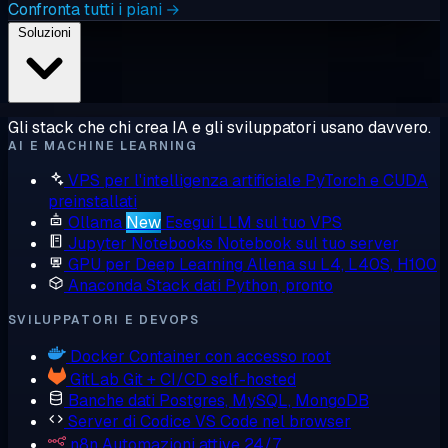
Confronta tutti i piani →
Soluzioni
Gli stack che chi crea IA e gli sviluppatori usano davvero.
AI E MACHINE LEARNING
VPS per l'intelligenza artificiale
PyTorch e CUDA
preinstallati
Ollama
New
Esegui LLM sul tuo VPS
Jupyter Notebooks
Notebook sul tuo server
GPU per Deep Learning
Allena su L4, L40S, H100
Anaconda
Stack dati Python, pronto
SVILUPPATORI E DEVOPS
Docker
Container con accesso root
GitLab
Git + CI/CD self-hosted
Banche dati
Postgres, MySQL, MongoDB
Server di Codice
VS Code nel browser
n8n
Automazioni attive 24/7