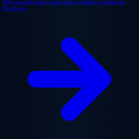
50% di sconto
tutti i piani, tempo limitato. A partire da
$2.48/mo