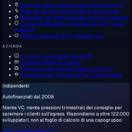
Specchio magico
Testa la nostra rete dal tuo IP
Stato del servizio
Disponibilità in tempo reale
Recensioni dei clienti
Valutato 4,6/5 su Trustpilot
Garanzia soddisfatti o rimborsati
14 giorni, senza
domande
Ottenere supporto
24/7, ingegneri veri
AZIENDA
Chi siamo
Indipendente dal 2008
Contattaci
Mettiti in contatto
Programma per aziende
Cresci su Cloudzy
Programma per l'istruzione
Per ricerca e team
Indipendenti
Autofinanziati dal 2008
Niente VC, niente pressioni trimestrali del consiglio per
spremere i clienti sull'egress. Rispondiamo a oltre 122.000
sviluppatori, non al foglio di calcolo di una capogruppo.
Scopri la nostra storia →