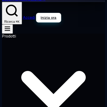
Accedi
Inizia ora
⌘K
Ricerca
Prodotti