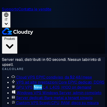
Supporto
Contatta le vendite
IT
Prodotti
Server reali, distribuiti in 60 secondi. Nessun labirinto di
upsell.
CALCOLARE
Cloud VPS
EPYC condiviso, da $2,48/mese
VPS ad alte prestazioni
Core EPYC dedicati, DDR5
GPU VPS
New
L4, L40S, H100 on demand
Windows VPS
Windows Server, admin completo
Server dedicati
Bare metal a tenant singolo
Custom VPS
Scegli CPU, RAM, disco su misura