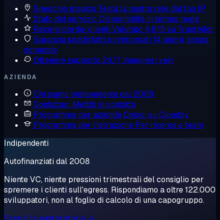
Specchio magico
Testa la nostra rete dal tuo IP
Stato del servizio
Disponibilità in tempo reale
Recensioni dei clienti
Valutato 4,6/5 su Trustpilot
Garanzia soddisfatti o rimborsati
14 giorni, senza
domande
Ottenere supporto
24/7, ingegneri veri
AZIENDA
Chi siamo
Indipendente dal 2008
Contattaci
Mettiti in contatto
Programma per aziende
Cresci su Cloudzy
Programma per l'istruzione
Per ricerca e team
Indipendenti
Autofinanziati dal 2008
Niente VC, niente pressioni trimestrali del consiglio per
spremere i clienti sull'egress. Rispondiamo a oltre 122.000
sviluppatori, non al foglio di calcolo di una capogruppo.
Scopri la nostra storia →