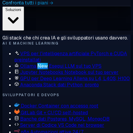
Confronta tutti i piani →
Soluzioni
Gli stack che chi crea IA e gli sviluppatori usano davvero.
AI E MACHINE LEARNING
VPS per l'intelligenza artificiale
PyTorch e CUDA
preinstallati
Ollama
New
Esegui LLM sul tuo VPS
Jupyter Notebooks
Notebook sul tuo server
GPU per Deep Learning
Allena su L4, L40S, H100
Anaconda
Stack dati Python, pronto
SVILUPPATORI E DEVOPS
Docker
Container con accesso root
GitLab
Git + CI/CD self-hosted
Banche dati
Postgres, MySQL, MongoDB
Server di Codice
VS Code nel browser
n8n
Automazioni attive 24/7