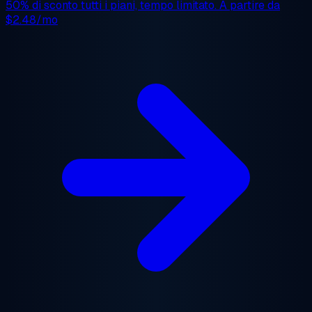
50% di sconto
tutti i piani, tempo limitato. A partire da
$2.48/mo