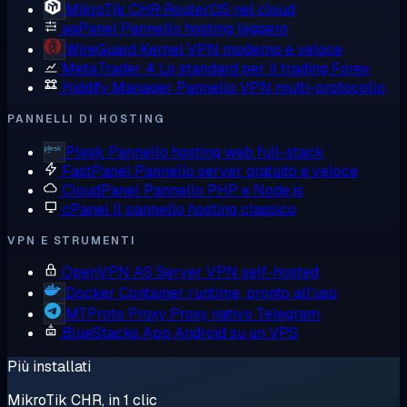
MikroTik CHR
RouterOS nel cloud
aaPanel
Pannello hosting leggero
WireGuard
Kernel VPN moderno e veloce
MetaTrader 4
Lo standard per il trading Forex
Hiddify Manager
Pannello VPN multi-protocollo
PANNELLI DI HOSTING
Plesk
Pannello hosting web full-stack
FastPanel
Pannello server gratuito e veloce
CloudPanel
Pannello PHP e Node.js
cPanel
Il pannello hosting classico
VPN E STRUMENTI
OpenVPN AS
Server VPN self-hosted
Docker
Container runtime, pronto all'uso
MTProto Proxy
Proxy nativo Telegram
BlueStacks
App Android su un VPS
Più installati
MikroTik CHR, in 1 clic