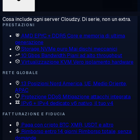
Cosa include ogni server Cloudzy. Di serie, non un extra.
PRESTAZIONI
AMD EPYC + DDR5
Core e memoria di ultima
generazione
Storage NVMe puro
Mai dischi meccanici
10 Gbps Bandwidth
Piani ad alto throughput
Virtualizzazione KVM
Vero isolamento hardware
RETE GLOBALE
13 Posizioni
Nord America, UE, Medio Oriente,
APAC
Protezione DDoS
Mitigazione attacchi integrata
IPv6 + IPv4 dedicato
v6 nativo, il tuo v4
FATTURAZIONE E FIDUCIA
Paga con cripto
BTC, XMR, USDT e altro
Rimborso entro 14 giorni
Rimborso totale, senza
domande