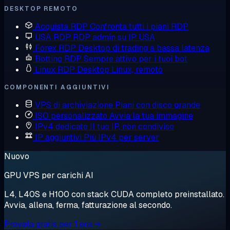
DESKTOP REMOTO
Acquista RDP
Confronta tutti i piani RDP
USA RDP
RDP admin su IP USA
Forex RDP
Desktop di trading a bassa latenza
Botting RDP
Sempre attivo per i tuoi bot
Linux RDP
Desktop Linux, remoto
COMPONENTI AGGIUNTIVI
VPS di archiviazione
Piani con disco grande
ISO personalizzato
Avvia la tua immagine
IPv4 dedicato
Il tuo IP, non condiviso
IP aggiuntivi
Più IPv4 per server
Nuovo
GPU VPS per carichi AI
L4, L40S e H100 con stack CUDA completo preinstallato.
Avvia, allena, ferma, fatturazione al secondo.
Provala gratis per 1 ora →