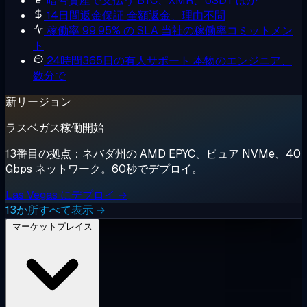
暗号資産で支払う
BTC、XMR、USDT ほか
14日間返金保証
全額返金、理由不問
稼働率 99.95% の SLA
当社の稼働率コミットメン
ト
24時間365日の有人サポート
本物のエンジニア、
数分で
新リージョン
ラスベガス稼働開始
13番目の拠点：ネバダ州の AMD EPYC、ピュア NVMe、40
Gbps ネットワーク。60秒でデプロイ。
Las Vegas にデプロイ →
13か所すべて表示 →
マーケットプレイス