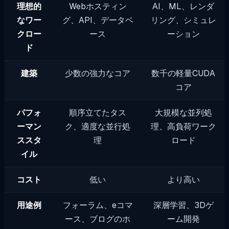
理想的
Webホスティン
AI、ML、レンダ
なワー
グ、API、データベ
リング、シミュレ
クロー
ース
ーション
ド
建築
少数の強力なコア
数千の軽量CUDA
コア
パフォ
順序立てたタス
大規模な並列処
ーマン
ク、適度な並行処
理、高負荷ワーク
ススタ
理
ロード
イル
コスト
低い
より高い
用途例
フォーラム、eコマ
深層学習、3Dゲ
ース、ブログのホ
ーム開発