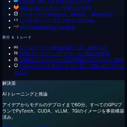
Docker
root アクセス付きコンテナ
GitLab
セルフホスト型 Git + CI/CD
データベース
Postgres、MySQL、MongoDB
コードサーバー
ブラウザで VS Code
n8n
24時間稼働する自動化
実行 & トレード
ゲームサーバー
Minecraft、CS、ARK ほか
FX & トレーディング
ブローカー直近の MT5
VPN & プライバシー
自分専用のプライベート VPN
リモートワークステーション
決して眠らないデスク
トップ
解決策
AIトレーニングと推論
アイデアからモデルのデプロイまで60分。すべてのGPUプ
ランでPyTorch、CUDA、vLLM、TGIのイメージを事前構築
済み。