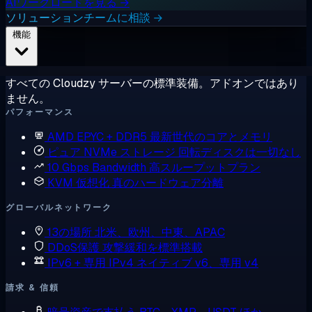
AIワークロードを見る →
ソリューションチームに相談 →
機能
すべての Cloudzy サーバーの標準装備。アドオンではあり
ません。
パフォーマンス
AMD EPYC + DDR5
最新世代のコアとメモリ
ピュア NVMe ストレージ
回転ディスクは一切なし
10 Gbps Bandwidth
高スループットプラン
KVM 仮想化
真のハードウェア分離
グローバルネットワーク
13の場所
北米、欧州、中東、APAC
DDoS保護
攻撃緩和を標準搭載
IPv6 + 専用 IPv4
ネイティブ v6、専用 v4
請求 & 信頼