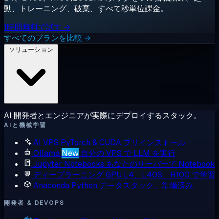
動、トレーニング、破棄、すべて秒単位課金。
1時間無料で試す →
すべてのプランを比較 →
ソリューション
AI 開発者とエンジニアが実際にデプロイするスタック。
AIと機械学習
AI VPS
PyTorch & CUDA プリインストール
Ollama
New
自分の VPS で LLM を実行
Jupyter Notebooks
あなたのサーバーで Notebook
ディープラーニング GPU
L4、L40S、H100 で学習
Anaconda
Python データスタック、準備済み
開発者 & DEVOPS