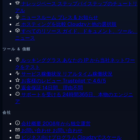
ナレッジベース
ステップバイステップのチュートリ
アル
ニュースルーム
プレス & お知らせ
ホスティングを比較
Cloudzyと他の選択肢
すべてのリソース
ガイド、ドキュメント、ツール、
ニュース
ツール & 信頼
ルッキンググラス
あなたの IP から当社ネットワー
クをテスト
サービス稼働状況
リアルタイム稼働状況
お客様のレビュー
Trustpilot で 4.6/5
返金保証
14日間、理由不問
サポートを受ける
24時間365日、本物のエンジニ
ア
会社
会社概要
2008年から独立運営
お問い合わせ
お問い合わせ
ビジネス向けプログラム
Cloudzyでスケール