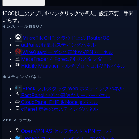
1000以上のアプリをワンクリックで導入。設定不要、手間
いらず。
インストール数NO.1
MikroTik CHR
クラウド上の RouterOS
aaPanel
軽量ホスティングパネル
WireGuard
モダンで高速なVPNカーネル
MetaTrader 4
Forex取引のスタンダード
Hiddify Manager
マルチプロトコルVPNパネル
ホスティングパネル
Plesk
フルスタック Web ホスティングパネル
FastPanel
無料で高速なサーバーパネル
CloudPanel
PHP & Node.js パネル
cPanel
定番のホスティングパネル
VPN & ツール
OpenVPN AS
セルフホスト VPN サーバー
Docker
コンテナランタイム、すぐ使える