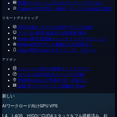
専用サーバー
シングルテナント・ベアメタル
Custom VPS
CPU・RAM・ディスクを自由に選択
リモートデスクトップ
RDPを購入
すべての RDP プランを比較
アメリカ RDP
米国 IP の管理者 RDP
Forex RDP
低遅延トレーディングデスクトップ
Botting RDP
ボット稼働のため常時オン
Linux RDP
Linux デスクトップ、リモート
アドオン
ストレージVPS
大容量ディスクプラン
カスタムISO
独自のイメージで起動
専用IPv4
あなた専用の IP、共有なし
追加 IP
サーバーごとに複数の IPv4
新しい
AIワークロード向けGPU VPS
L4、L40S、H100にCUDAスタックをフル搭載済み。起