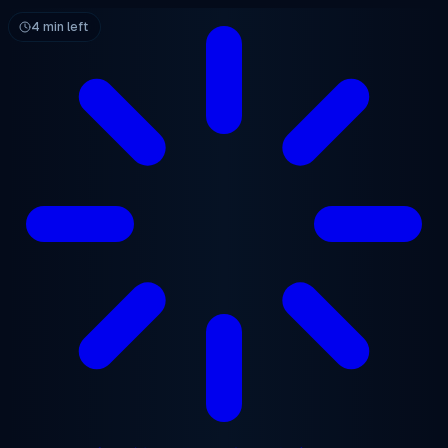
メインコンテンツへスキップ
4 min left