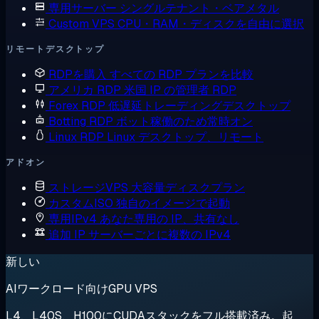
専用サーバー
シングルテナント・ベアメタル
Custom VPS
CPU・RAM・ディスクを自由に選択
リモートデスクトップ
RDPを購入
すべての RDP プランを比較
アメリカ RDP
米国 IP の管理者 RDP
Forex RDP
低遅延トレーディングデスクトップ
Botting RDP
ボット稼働のため常時オン
Linux RDP
Linux デスクトップ、リモート
アドオン
ストレージVPS
大容量ディスクプラン
カスタムISO
独自のイメージで起動
専用IPv4
あなた専用の IP、共有なし
追加 IP
サーバーごとに複数の IPv4
新しい
AIワークロード向けGPU VPS
L4、L40S、H100にCUDAスタックをフル搭載済み。起