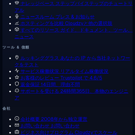
ナレッジベース
ステップバイステップのチュートリ
アル
ニュースルーム
プレス & お知らせ
ホスティングを比較
Cloudzyと他の選択肢
すべてのリソース
ガイド、ドキュメント、ツール、
ニュース
ツール & 信頼
ルッキンググラス
あなたの IP から当社ネットワー
クをテスト
サービス稼働状況
リアルタイム稼働状況
お客様のレビュー
Trustpilot で 4.6/5
返金保証
14日間、理由不問
サポートを受ける
24時間365日、本物のエンジニ
ア
会社
会社概要
2008年から独立運営
お問い合わせ
お問い合わせ
ビジネス向けプログラム
Cloudzyでスケール