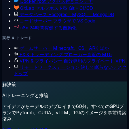
Docker
root アクセス付きコンテナ
GitLab
セルフホスト型 Git + CI/CD
データベース
Postgres、MySQL、MongoDB
コードサーバー
ブラウザで VS Code
n8n
24時間稼働する自動化
実行 & トレード
ゲームサーバー
Minecraft、CS、ARK ほか
FX & トレーディング
ブローカー直近の MT5
VPN & プライバシー
自分専用のプライベート VPN
リモートワークステーション
決して眠らないデスク
トップ
解決策
AIトレーニングと推論
アイデアからモデルのデプロイまで60分。すべてのGPUプ
ランでPyTorch、CUDA、vLLM、TGIのイメージを事前構築
済み。