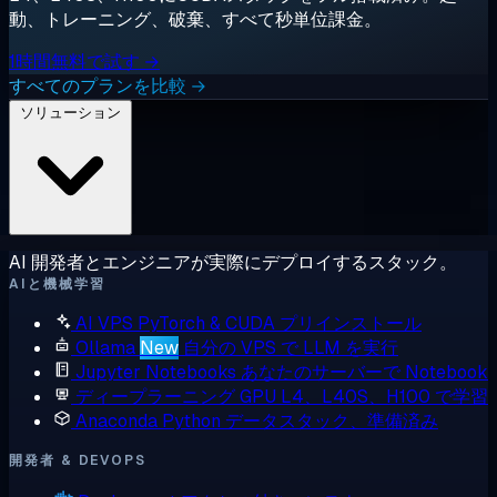
動、トレーニング、破棄、すべて秒単位課金。
1時間無料で試す →
すべてのプランを比較 →
ソリューション
AI 開発者とエンジニアが実際にデプロイするスタック。
AIと機械学習
AI VPS
PyTorch & CUDA プリインストール
Ollama
New
自分の VPS で LLM を実行
Jupyter Notebooks
あなたのサーバーで Notebook
ディープラーニング GPU
L4、L40S、H100 で学習
Anaconda
Python データスタック、準備済み
開発者 & DEVOPS