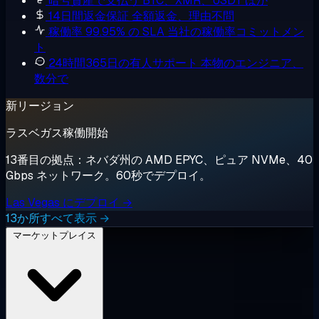
暗号資産で支払う
BTC、XMR、USDT ほか
14日間返金保証
全額返金、理由不問
稼働率 99.95% の SLA
当社の稼働率コミットメン
ト
24時間365日の有人サポート
本物のエンジニア、
数分で
新リージョン
ラスベガス稼働開始
13番目の拠点：ネバダ州の AMD EPYC、ピュア NVMe、40
Gbps ネットワーク。60秒でデプロイ。
Las Vegas にデプロイ →
13か所すべて表示 →
マーケットプレイス