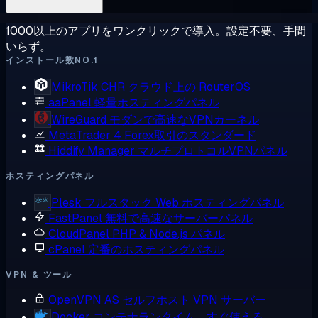
1000以上のアプリをワンクリックで導入。設定不要、手間
いらず。
インストール数NO.1
MikroTik CHR
クラウド上の RouterOS
aaPanel
軽量ホスティングパネル
WireGuard
モダンで高速なVPNカーネル
MetaTrader 4
Forex取引のスタンダード
Hiddify Manager
マルチプロトコルVPNパネル
ホスティングパネル
Plesk
フルスタック Web ホスティングパネル
FastPanel
無料で高速なサーバーパネル
CloudPanel
PHP & Node.js パネル
cPanel
定番のホスティングパネル
VPN & ツール
OpenVPN AS
セルフホスト VPN サーバー
Docker
コンテナランタイム、すぐ使える