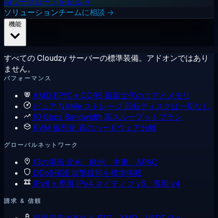
AIワークロードを見る →
ソリューションチームに相談 →
機能
すべての Cloudzy サーバーの標準装備。アドオンではあり
ません。
パフォーマンス
AMD EPYC + DDR5
最新世代のコアとメモリ
ピュア NVMe ストレージ
回転ディスクは一切なし
10 Gbps Bandwidth
高スループットプラン
KVM 仮想化
真のハードウェア分離
グローバルネットワーク
13の場所
北米、欧州、中東、APAC
DDoS保護
攻撃緩和を標準搭載
IPv6 + 専用 IPv4
ネイティブ v6、専用 v4
請求 & 信頼