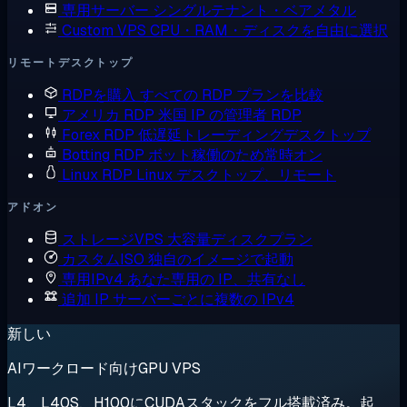
専用サーバー
シングルテナント・ベアメタル
Custom VPS
CPU・RAM・ディスクを自由に選択
リモートデスクトップ
RDPを購入
すべての RDP プランを比較
アメリカ RDP
米国 IP の管理者 RDP
Forex RDP
低遅延トレーディングデスクトップ
Botting RDP
ボット稼働のため常時オン
Linux RDP
Linux デスクトップ、リモート
アドオン
ストレージVPS
大容量ディスクプラン
カスタムISO
独自のイメージで起動
専用IPv4
あなた専用の IP、共有なし
追加 IP
サーバーごとに複数の IPv4
新しい
AIワークロード向けGPU VPS
L4、L40S、H100にCUDAスタックをフル搭載済み。起