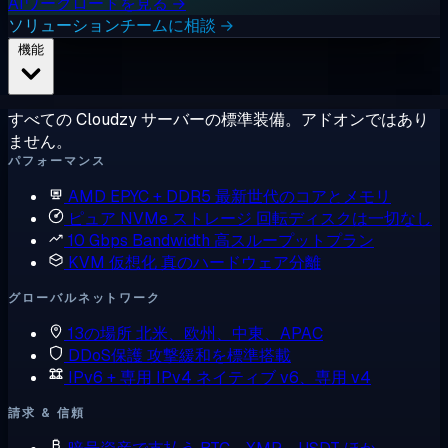
AIワークロードを見る →
ソリューションチームに相談 →
機能
すべての Cloudzy サーバーの標準装備。アドオンではあり
ません。
パフォーマンス
AMD EPYC + DDR5
最新世代のコアとメモリ
ピュア NVMe ストレージ
回転ディスクは一切なし
10 Gbps Bandwidth
高スループットプラン
KVM 仮想化
真のハードウェア分離
グローバルネットワーク
13の場所
北米、欧州、中東、APAC
DDoS保護
攻撃緩和を標準搭載
IPv6 + 専用 IPv4
ネイティブ v6、専用 v4
請求 & 信頼