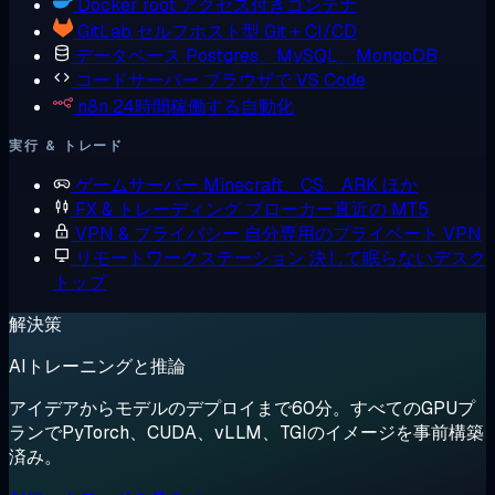
Docker
root アクセス付きコンテナ
GitLab
セルフホスト型 Git + CI/CD
データベース
Postgres、MySQL、MongoDB
コードサーバー
ブラウザで VS Code
n8n
24時間稼働する自動化
実行 & トレード
ゲームサーバー
Minecraft、CS、ARK ほか
FX & トレーディング
ブローカー直近の MT5
VPN & プライバシー
自分専用のプライベート VPN
リモートワークステーション
決して眠らないデスク
トップ
解決策
AIトレーニングと推論
アイデアからモデルのデプロイまで60分。すべてのGPUプ
ランでPyTorch、CUDA、vLLM、TGIのイメージを事前構築
済み。