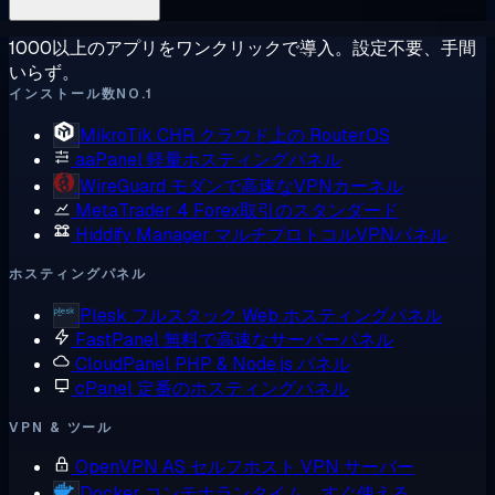
1000以上のアプリをワンクリックで導入。設定不要、手間
いらず。
インストール数NO.1
MikroTik CHR
クラウド上の RouterOS
aaPanel
軽量ホスティングパネル
WireGuard
モダンで高速なVPNカーネル
MetaTrader 4
Forex取引のスタンダード
Hiddify Manager
マルチプロトコルVPNパネル
ホスティングパネル
Plesk
フルスタック Web ホスティングパネル
FastPanel
無料で高速なサーバーパネル
CloudPanel
PHP & Node.js パネル
cPanel
定番のホスティングパネル
VPN & ツール
OpenVPN AS
セルフホスト VPN サーバー
Docker
コンテナランタイム、すぐ使える