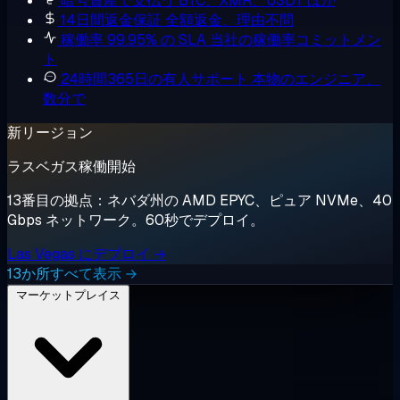
暗号資産で支払う
BTC、XMR、USDT ほか
14日間返金保証
全額返金、理由不問
稼働率 99.95% の SLA
当社の稼働率コミットメン
ト
24時間365日の有人サポート
本物のエンジニア、
数分で
新リージョン
ラスベガス稼働開始
13番目の拠点：ネバダ州の AMD EPYC、ピュア NVMe、40
Gbps ネットワーク。60秒でデプロイ。
Las Vegas にデプロイ →
13か所すべて表示 →
マーケットプレイス