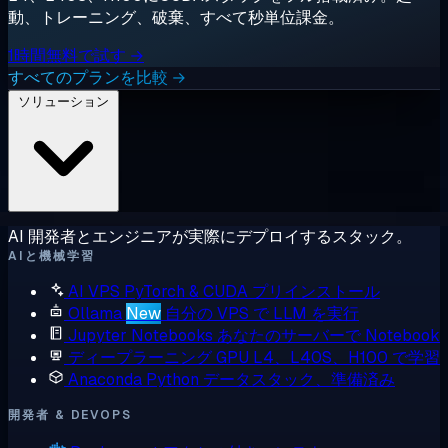
動、トレーニング、破棄、すべて秒単位課金。
1時間無料で試す →
すべてのプランを比較 →
ソリューション
AI 開発者とエンジニアが実際にデプロイするスタック。
AIと機械学習
AI VPS
PyTorch & CUDA プリインストール
Ollama
New
自分の VPS で LLM を実行
Jupyter Notebooks
あなたのサーバーで Notebook
ディープラーニング GPU
L4、L40S、H100 で学習
Anaconda
Python データスタック、準備済み
開発者 & DEVOPS