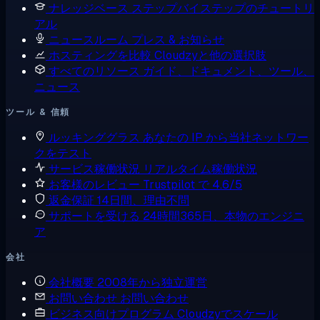
ナレッジベース
ステップバイステップのチュートリ
アル
ニュースルーム
プレス & お知らせ
ホスティングを比較
Cloudzyと他の選択肢
すべてのリソース
ガイド、ドキュメント、ツール、
ニュース
ツール & 信頼
ルッキンググラス
あなたの IP から当社ネットワー
クをテスト
サービス稼働状況
リアルタイム稼働状況
お客様のレビュー
Trustpilot で 4.6/5
返金保証
14日間、理由不問
サポートを受ける
24時間365日、本物のエンジニ
ア
会社
会社概要
2008年から独立運営
お問い合わせ
お問い合わせ
ビジネス向けプログラム
Cloudzyでスケール