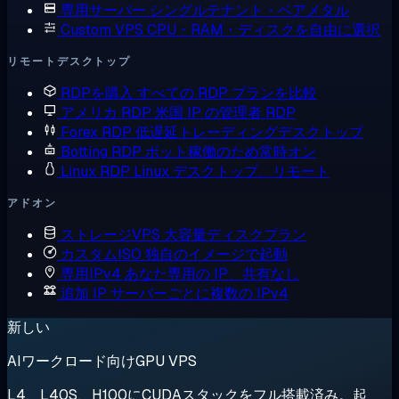
専用サーバー
シングルテナント・ベアメタル
Custom VPS
CPU・RAM・ディスクを自由に選択
リモートデスクトップ
RDPを購入
すべての RDP プランを比較
アメリカ RDP
米国 IP の管理者 RDP
Forex RDP
低遅延トレーディングデスクトップ
Botting RDP
ボット稼働のため常時オン
Linux RDP
Linux デスクトップ、リモート
アドオン
ストレージVPS
大容量ディスクプラン
カスタムISO
独自のイメージで起動
専用IPv4
あなた専用の IP、共有なし
追加 IP
サーバーごとに複数の IPv4
新しい
AIワークロード向けGPU VPS
L4、L40S、H100にCUDAスタックをフル搭載済み。起