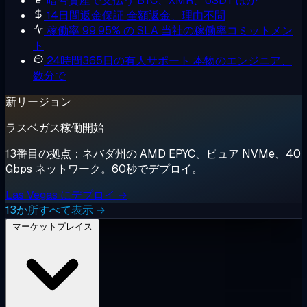
暗号資産で支払う
BTC、XMR、USDT ほか
14日間返金保証
全額返金、理由不問
稼働率 99.95% の SLA
当社の稼働率コミットメン
ト
24時間365日の有人サポート
本物のエンジニア、
数分で
新リージョン
ラスベガス稼働開始
13番目の拠点：ネバダ州の AMD EPYC、ピュア NVMe、40
Gbps ネットワーク。60秒でデプロイ。
Las Vegas にデプロイ →
13か所すべて表示 →
マーケットプレイス