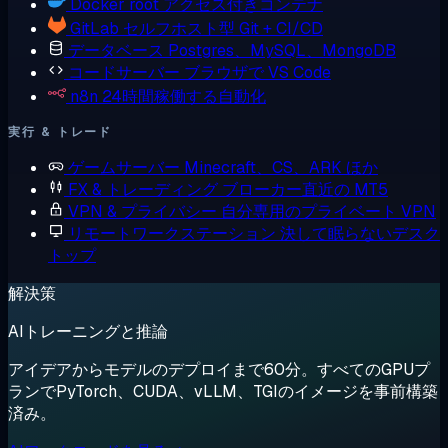
Docker
root アクセス付きコンテナ
GitLab
セルフホスト型 Git + CI/CD
データベース
Postgres、MySQL、MongoDB
コードサーバー
ブラウザで VS Code
n8n
24時間稼働する自動化
実行 & トレード
ゲームサーバー
Minecraft、CS、ARK ほか
FX & トレーディング
ブローカー直近の MT5
VPN & プライバシー
自分専用のプライベート VPN
リモートワークステーション
決して眠らないデスク
トップ
解決策
AIトレーニングと推論
アイデアからモデルのデプロイまで60分。すべてのGPUプ
ランでPyTorch、CUDA、vLLM、TGIのイメージを事前構築
済み。