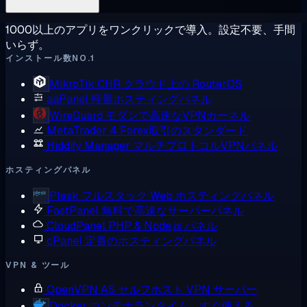
1000以上のアプリをワンクリックで導入。設定不要、手間
いらず。
インストール数NO.1
MikroTik CHR
クラウド上の RouterOS
aaPanel
軽量ホスティングパネル
WireGuard
モダンで高速なVPNカーネル
MetaTrader 4
Forex取引のスタンダード
Hiddify Manager
マルチプロトコルVPNパネル
ホスティングパネル
Plesk
フルスタック Web ホスティングパネル
FastPanel
無料で高速なサーバーパネル
CloudPanel
PHP & Node.js パネル
cPanel
定番のホスティングパネル
VPN & ツール
OpenVPN AS
セルフホスト VPN サーバー
Docker
コンテナランタイム、すぐ使える