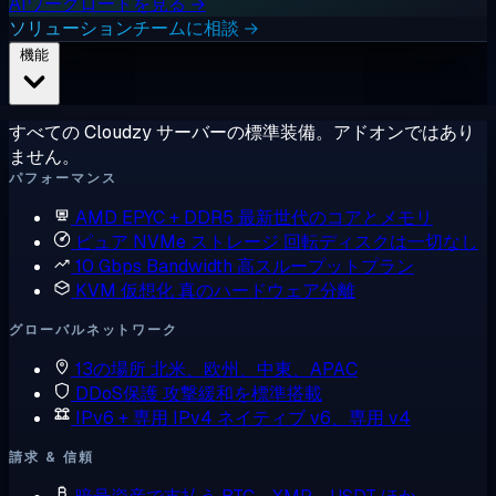
AIワークロードを見る →
ソリューションチームに相談 →
機能
すべての Cloudzy サーバーの標準装備。アドオンではあり
ません。
パフォーマンス
AMD EPYC + DDR5
最新世代のコアとメモリ
ピュア NVMe ストレージ
回転ディスクは一切なし
10 Gbps Bandwidth
高スループットプラン
KVM 仮想化
真のハードウェア分離
グローバルネットワーク
13の場所
北米、欧州、中東、APAC
DDoS保護
攻撃緩和を標準搭載
IPv6 + 専用 IPv4
ネイティブ v6、専用 v4
請求 & 信頼