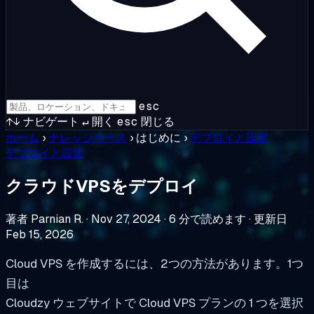
esc
↑↓
ナビゲート
↵
開く
esc
閉じる
ホーム
›
ナレッジベース
›
はじめに
›
デプロイと設定
デプロイと設定
クラウドVPSをデプロイ
著者 Parnian R.
·
Nov 27, 2024
·
6 分で読めます
·
更新日
Feb 15, 2026
Cloud VPS を作成するには、2つの方法があります。1つ
目は
Cloudzy ウェブサイトで Cloud VPS プランの 1 つを選択