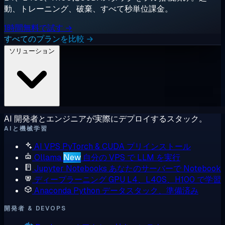
動、トレーニング、破棄、すべて秒単位課金。
1時間無料で試す →
すべてのプランを比較 →
ソリューション
AI 開発者とエンジニアが実際にデプロイするスタック。
AIと機械学習
AI VPS
PyTorch & CUDA プリインストール
Ollama
New
自分の VPS で LLM を実行
Jupyter Notebooks
あなたのサーバーで Notebook
ディープラーニング GPU
L4、L40S、H100 で学習
Anaconda
Python データスタック、準備済み
開発者 & DEVOPS