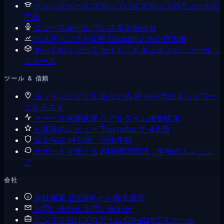
ナレッジベース
ステップバイステップのチュートリ
アル
ニュースルーム
プレス & お知らせ
ホスティングを比較
Cloudzyと他の選択肢
すべてのリソース
ガイド、ドキュメント、ツール、
ニュース
ツール & 信頼
ルッキンググラス
あなたの IP から当社ネットワー
クをテスト
サービス稼働状況
リアルタイム稼働状況
お客様のレビュー
Trustpilot で 4.6/5
返金保証
14日間、理由不問
サポートを受ける
24時間365日、本物のエンジニ
ア
会社
会社概要
2008年から独立運営
お問い合わせ
お問い合わせ
ビジネス向けプログラム
Cloudzyでスケール