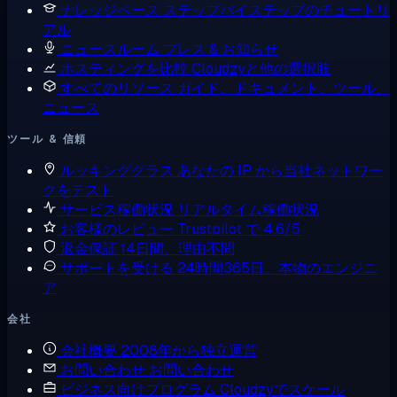
ナレッジベース
ステップバイステップのチュートリ
アル
ニュースルーム
プレス & お知らせ
ホスティングを比較
Cloudzyと他の選択肢
すべてのリソース
ガイド、ドキュメント、ツール、
ニュース
ツール & 信頼
ルッキンググラス
あなたの IP から当社ネットワー
クをテスト
サービス稼働状況
リアルタイム稼働状況
お客様のレビュー
Trustpilot で 4.6/5
返金保証
14日間、理由不問
サポートを受ける
24時間365日、本物のエンジニ
ア
会社
会社概要
2008年から独立運営
お問い合わせ
お問い合わせ
ビジネス向けプログラム
Cloudzyでスケール