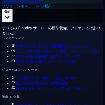
AIワークロードを見る →
ソリューションチームに相談 →
機能
すべての Cloudzy サーバーの標準装備。アドオンではあり
ません。
パフォーマンス
AMD EPYC + DDR5
最新世代のコアとメモリ
ピュア NVMe ストレージ
回転ディスクは一切なし
10 Gbps Bandwidth
高スループットプラン
KVM 仮想化
真のハードウェア分離
グローバルネットワーク
13の場所
北米、欧州、中東、APAC
DDoS保護
攻撃緩和を標準搭載
IPv6 + 専用 IPv4
ネイティブ v6、専用 v4
請求 & 信頼