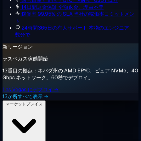
暗号資産で支払う
BTC、XMR、USDT ほか
14日間返金保証
全額返金、理由不問
稼働率 99.95% の SLA
当社の稼働率コミットメン
ト
24時間365日の有人サポート
本物のエンジニア、
数分で
新リージョン
ラスベガス稼働開始
13番目の拠点：ネバダ州の AMD EPYC、ピュア NVMe、40
Gbps ネットワーク。60秒でデプロイ。
Las Vegas にデプロイ →
13か所すべて表示 →
マーケットプレイス