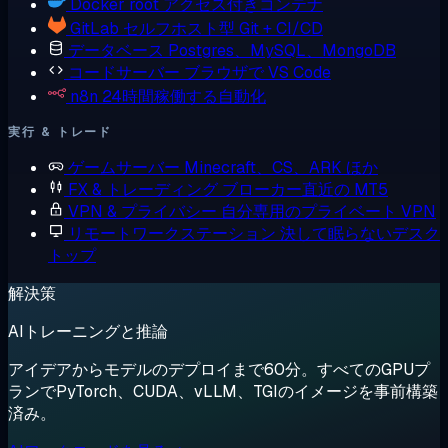
Docker
root アクセス付きコンテナ
GitLab
セルフホスト型 Git + CI/CD
データベース
Postgres、MySQL、MongoDB
コードサーバー
ブラウザで VS Code
n8n
24時間稼働する自動化
実行 & トレード
ゲームサーバー
Minecraft、CS、ARK ほか
FX & トレーディング
ブローカー直近の MT5
VPN & プライバシー
自分専用のプライベート VPN
リモートワークステーション
決して眠らないデスク
トップ
解決策
AIトレーニングと推論
アイデアからモデルのデプロイまで60分。すべてのGPUプ
ランでPyTorch、CUDA、vLLM、TGIのイメージを事前構築
済み。