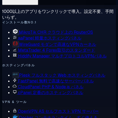
1000以上のアプリをワンクリックで導入。設定不要、手間
いらず。
インストール数NO.1
MikroTik CHR
クラウド上の RouterOS
aaPanel
軽量ホスティングパネル
WireGuard
モダンで高速なVPNカーネル
MetaTrader 4
Forex取引のスタンダード
Hiddify Manager
マルチプロトコルVPNパネル
ホスティングパネル
Plesk
フルスタック Web ホスティングパネル
FastPanel
無料で高速なサーバーパネル
CloudPanel
PHP & Node.js パネル
cPanel
定番のホスティングパネル
VPN & ツール
OpenVPN AS
セルフホスト VPN サーバー
Docker
コンテナランタイム、すぐ使える