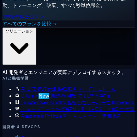
動、トレーニング、破棄、すべて秒単位課金。
1時間無料で試す →
すべてのプランを比較 →
ソリューション
AI 開発者とエンジニアが実際にデプロイするスタック。
AIと機械学習
AI VPS
PyTorch & CUDA プリインストール
Ollama
New
自分の VPS で LLM を実行
Jupyter Notebooks
あなたのサーバーで Notebook
ディープラーニング GPU
L4、L40S、H100 で学習
Anaconda
Python データスタック、準備済み
開発者 & DEVOPS