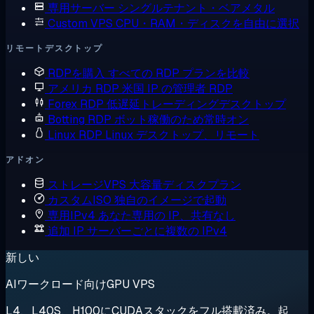
専用サーバー
シングルテナント・ベアメタル
Custom VPS
CPU・RAM・ディスクを自由に選択
リモートデスクトップ
RDPを購入
すべての RDP プランを比較
アメリカ RDP
米国 IP の管理者 RDP
Forex RDP
低遅延トレーディングデスクトップ
Botting RDP
ボット稼働のため常時オン
Linux RDP
Linux デスクトップ、リモート
アドオン
ストレージVPS
大容量ディスクプラン
カスタムISO
独自のイメージで起動
専用IPv4
あなた専用の IP、共有なし
追加 IP
サーバーごとに複数の IPv4
新しい
AIワークロード向けGPU VPS
L4、L40S、H100にCUDAスタックをフル搭載済み。起