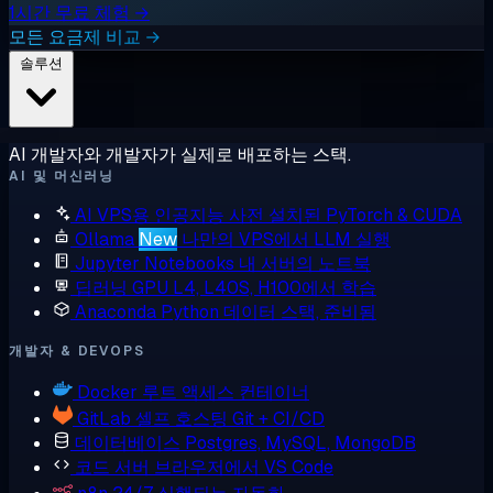
1시간 무료 체험 →
모든 요금제 비교 →
솔루션
AI 개발자와 개발자가 실제로 배포하는 스택.
AI 및 머신러닝
AI VPS용 인공지능
사전 설치된 PyTorch & CUDA
Ollama
New
나만의 VPS에서 LLM 실행
Jupyter Notebooks
내 서버의 노트북
딥러닝 GPU
L4, L40S, H100에서 학습
Anaconda
Python 데이터 스택, 준비됨
개발자 & DEVOPS
Docker
루트 액세스 컨테이너
GitLab
셀프 호스팅 Git + CI/CD
데이터베이스
Postgres, MySQL, MongoDB
코드 서버
브라우저에서 VS Code