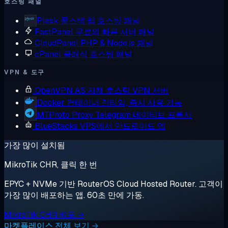
호스팅 패널
Plesk
풀스택 웹 호스팅 패널
FastPanel
무료의 빠른 서버 패널
CloudPanel
PHP & Node.js 패널
cPanel
클래식 호스팅 패널
VPN & 도구
OpenVPN AS
자체 호스팅 VPN 서버
Docker
컨테이너 런타임, 즉시 사용 가능
MTProto Proxy
Telegram 네이티브 프록시
BlueStacks
VPS에서 안드로이드 앱
가장 많이 설치됨
MikroTik CHR, 클릭 한 번
EPYC + NVMe 기반 RouterOS Cloud Hosted Router. 고객이
가장 많이 배포하는 앱. 60초 만에 가동.
MikroTik CHR 배포 →
마켓플레이스 전체 보기 →