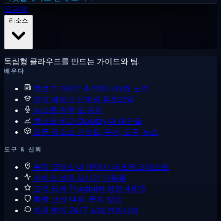
요금제
리소스
독립형 클라우드를 만드는 가이드와 팀.
배우다
블로그
가이드 & 엔지니어링 노트
지식 베이스
단계별 튜토리얼
뉴스룸
언론 및 공지
호스트 비교
Cloudzy 대 대안들
모든 리소스
가이드, 문서, 도구, 뉴스
도구 & 신뢰
룩킹 글래스
내 IP에서 네트워크 테스트
서비스 상태
실시간 가동률
고객 리뷰
Trustpilot 평점 4.6/5
환불 보장
14일, 묻지 않음
지원 받기
24/7, 실제 엔지니어