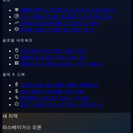
AMD EPYC + DDR5
최신 세대 코어와 메모리
순수 NVMe 스토리지
회전 디스크 전혀 없음
10 Gbps Bandwidth
고처리량 요금제
KVM 가상화
진정한 하드웨어 격리
글로벌 네트워크
13개 위치
북미, 유럽, 중동, 아태
DDoS 보호
공격 완화 기본 내장
IPv6 + 전용 IPv4
네이티브 v6, 전용 v4
결제 & 신뢰
암호화폐로 결제
BTC, XMR, USDT 등
14일 환불
전액 환불, 묻지 않음
99.95% 가동 SLA
가동 시간 약속
24/7 사람 지원
실제 엔지니어, 몇 분 내
새 지역
라스베이거스 오픈