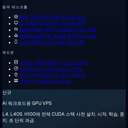
원격 데스크톱
RDP 구매
모든 RDP 요금제 비교
미국 RDP
미국 IP의 관리자 RDP
Forex RDP
저지연 트레이딩 데스크톱
Botting RDP
봇 운영을 위한 상시 가동
Linux RDP
원격 Linux 데스크톱
애드온
저장소 VPS
대용량 디스크 요금제
커스텀 ISO
나만의 이미지 부팅
전용 IPv4
공유되지 않는 전용 IP
추가 IP
서버당 여러 IPv4
신규
AI 워크로드용 GPU VPS
L4, L40S, H100에 전체 CUDA 스택 사전 설치. 시작, 학습, 중
지. 초 단위 과금.