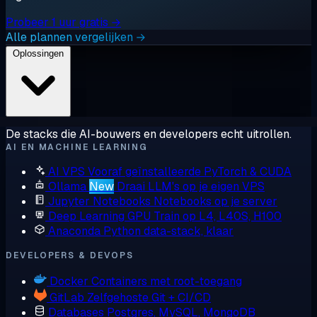
Probeer 1 uur gratis →
Alle plannen vergelijken →
Oplossingen
De stacks die AI-bouwers en developers echt uitrollen.
AI EN MACHINE LEARNING
AI VPS
Vooraf geïnstalleerde PyTorch & CUDA
Ollama
New
Draai LLM's op je eigen VPS
Jupyter Notebooks
Notebooks op je server
Deep Learning GPU
Train op L4, L40S, H100
Anaconda
Python data-stack, klaar
DEVELOPERS & DEVOPS
Docker
Containers met root-toegang
GitLab
Zelfgehoste Git + CI/CD
Databases
Postgres, MySQL, MongoDB