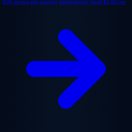
50% korting
alle plannen, beperkte tijd. Vanaf
$2.48/mo