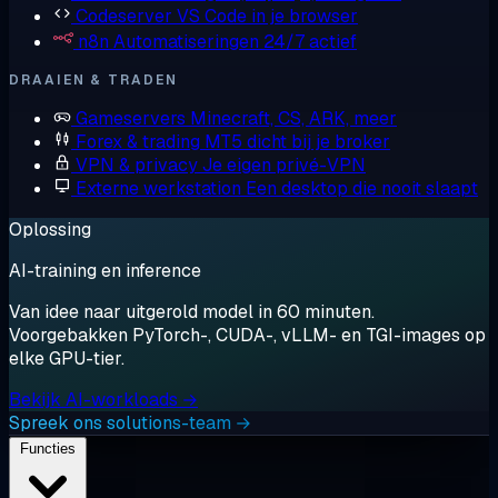
Codeserver
VS Code in je browser
n8n
Automatiseringen 24/7 actief
DRAAIEN & TRADEN
Gameservers
Minecraft, CS, ARK, meer
Forex & trading
MT5 dicht bij je broker
VPN & privacy
Je eigen privé-VPN
Externe werkstation
Een desktop die nooit slaapt
Oplossing
AI-training en inference
Van idee naar uitgerold model in 60 minuten.
Voorgebakken PyTorch-, CUDA-, vLLM- en TGI-images op
elke GPU-tier.
Bekijk AI-workloads →
Spreek ons solutions-team →
Functies