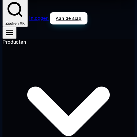
Inloggen
Aan de slag
⌘K
Zoeken
Producten