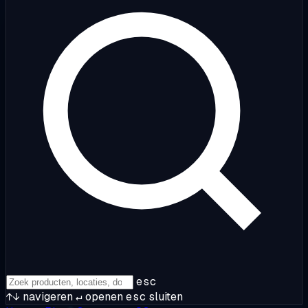
esc
↑↓
navigeren
↵
openen
esc
sluiten