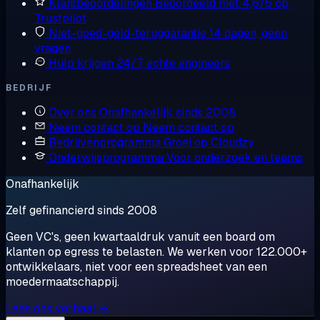
Klantbeoordelingen
Beoordeeld met 4,6/5 op
Trustpilot
Niet-goed-geld-teruggarantie
14 dagen, geen
vragen
Hulp krijgen
24/7, echte engineers
BEDRIJF
Over ons
Onafhankelijk sinds 2008
Neem contact op
Neem contact op
Bedrijvenprogramma
Groei op Cloudzy
Onderwijsprogramma
Voor onderzoek en teams
Onafhankelijk
Zelf gefinancierd sinds 2008
Geen VC's, geen kwartaaldruk vanuit een board om
klanten op egress te belasten. We werken voor 122.000+
ontwikkelaars, niet voor een spreadsheet van een
moedermaatschappij.
Lees ons verhaal →