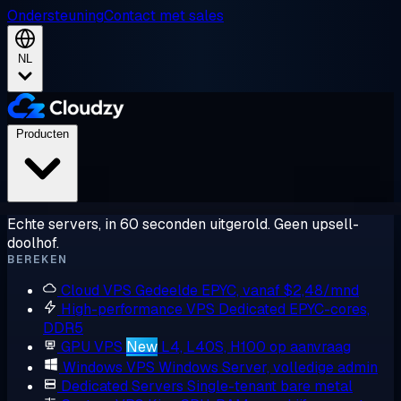
Ondersteuning
Contact met sales
NL
Producten
Echte servers, in 60 seconden uitgerold. Geen upsell-
doolhof.
BEREKEN
Cloud VPS
Gedeelde EPYC, vanaf $2,48/mnd
High-performance VPS
Dedicated EPYC-cores,
DDR5
GPU VPS
New
L4, L40S, H100 op aanvraag
Windows VPS
Windows Server, volledige admin
Dedicated Servers
Single-tenant bare metal