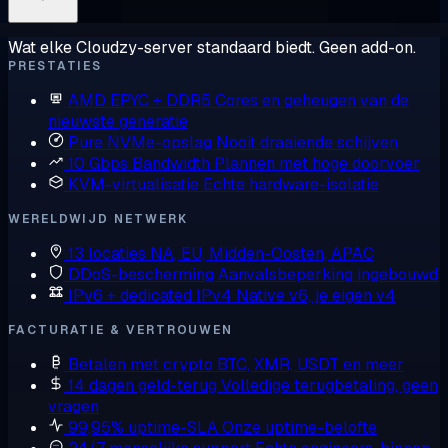
Wat elke Cloudzy-server standaard biedt. Geen add-on.
PRESTATIES
AMD EPYC + DDR5
Cores en geheugen van de
nieuwste generatie
Pure NVMe-opslag
Nooit draaiende schijven
10 Gbps Bandwidth
Plannen met hoge doorvoer
KVM-virtualisatie
Echte hardware-isolatie
WERELDWIJD NETWERK
13 locaties
NA, EU, Midden-Oosten, APAC
DDoS-bescherming
Aanvalsbeperking ingebouwd
IPv6 + dedicated IPv4
Native v6, je eigen v4
FACTURATIE & VERTROUWEN
Betalen met crypto
BTC, XMR, USDT en meer
14 dagen geld-terug
Volledige terugbetaling, geen
vragen
99,95% uptime-SLA
Onze uptime-belofte