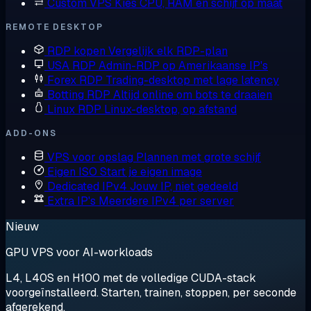
Custom VPS
Kies CPU, RAM en schijf op maat
REMOTE DESKTOP
RDP kopen
Vergelijk elk RDP-plan
USA RDP
Admin-RDP op Amerikaanse IP's
Forex RDP
Trading-desktop met lage latency
Botting RDP
Altijd online om bots te draaien
Linux RDP
Linux-desktop, op afstand
ADD-ONS
VPS voor opslag
Plannen met grote schijf
Eigen ISO
Start je eigen image
Dedicated IPv4
Jouw IP, niet gedeeld
Extra IP's
Meerdere IPv4 per server
Nieuw
GPU VPS voor AI-workloads
L4, L40S en H100 met de volledige CUDA-stack
voorgeïnstalleerd. Starten, trainen, stoppen, per seconde
afgerekend.