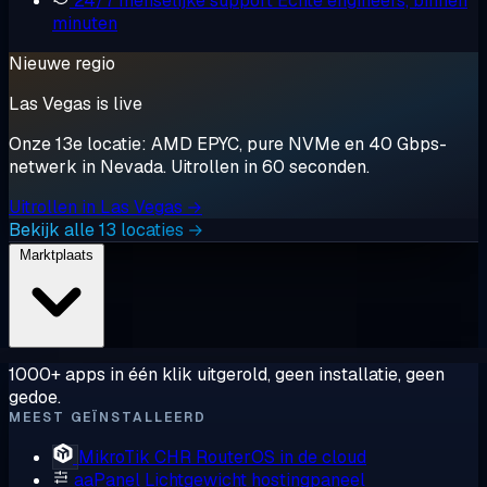
24/7 menselijke support
Echte engineers, binnen
minuten
Nieuwe regio
Las Vegas is live
Onze 13e locatie: AMD EPYC, pure NVMe en 40 Gbps-
netwerk in Nevada. Uitrollen in 60 seconden.
Uitrollen in Las Vegas →
Bekijk alle 13 locaties →
Marktplaats
1000+ apps in één klik uitgerold, geen installatie, geen
gedoe.
MEEST GEÏNSTALLEERD
MikroTik CHR
RouterOS in de cloud
aaPanel
Lichtgewicht hostingpaneel