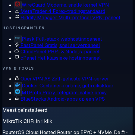
WireGuard
Moderne, snelle kernel VPN
MetaTrader 4
Forex-tradingstandaard
Hiddify Manager
Multi-protocol VPN-paneel
HOSTINGPANELEN
Plesk
Full-stack webhostingpaneel
FastPanel
Gratis, snel serverpaneel
CloudPanel
PHP- & Node.js-paneel
cPanel
Het klassieke hostingpaneel
VPN & TOOLS
OpenVPN AS
Zelf-gehoste VPN-server
Docker
Container-runtime, gebruiksklaar
MTProto Proxy
Telegram-native proxy
BlueStacks
Android-apps op een VPS
Meest geïnstalleerd
MikroTik CHR, in 1 klik
RouterOS Cloud Hosted Router op EPYC + NVMe. De #1-