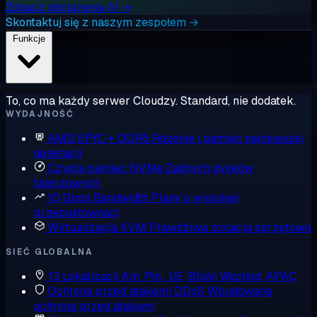
Zobacz obciążenia AI →
Skontaktuj się z naszym zespołem →
Funkcje
To, co ma każdy serwer Cloudzy. Standard, nie dodatek.
WYDAJNOŚĆ
AMD EPYC + DDR5
Rdzenie i pamięć najnowszej
generacji
Czysta pamięć NVMe
Żadnych dysków
talerzowych
10 Gbps Bandwidth
Plany o wysokiej
przepustowości
Wirtualizacja KVM
Prawdziwa izolacja sprzętowa
SIEĆ GLOBALNA
13 Lokalizacji
Am. Płn., UE, Bliski Wschód, APAC
Ochrona przed atakami DDoS
Wbudowana
ochrona przed atakami