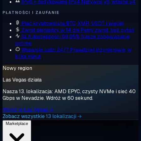
IPv6 + dedykowane IPv4
Natywne v6, własne v4
PŁATNOŚCI I ZAUFANIE
Płać kryptowalutą
BTC, XMR, USDT i więcej
Zwrot pieniędzy w 14 dni
Pełny zwrot, bez pytań
SLA dostępności 99,95%
Nasze zobowiązanie
uptime
Wsparcie ludzi 24/7
Prawdziwi inżynierowie, w
kilka minut
Nowy region
Las Vegas działa
Nasza 13. lokalizacja: AMD EPYC, czysty NVMe i sieć 40
Gbps w Nevadzie. Wdróż w 60 sekund.
Wdróż w Las Vegas →
Zobacz wszystkie 13 lokalizacji →
Marketplace