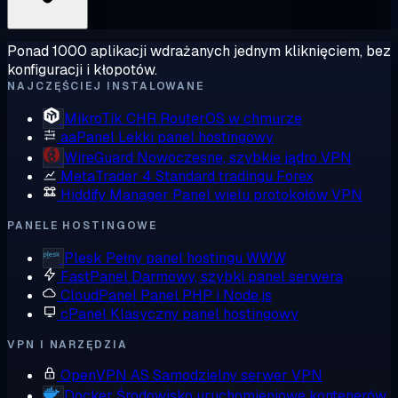
Ponad 1000 aplikacji wdrażanych jednym kliknięciem, bez
konfiguracji i kłopotów.
NAJCZĘŚCIEJ INSTALOWANE
MikroTik CHR
RouterOS w chmurze
aaPanel
Lekki panel hostingowy
WireGuard
Nowoczesne, szybkie jądro VPN
MetaTrader 4
Standard tradingu Forex
Hiddify Manager
Panel wielu protokołów VPN
PANELE HOSTINGOWE
Plesk
Pełny panel hostingu WWW
FastPanel
Darmowy, szybki panel serwera
CloudPanel
Panel PHP i Node.js
cPanel
Klasyczny panel hostingowy
VPN I NARZĘDZIA
OpenVPN AS
Samodzielny serwer VPN
Docker
Środowisko uruchomieniowe kontenerów,