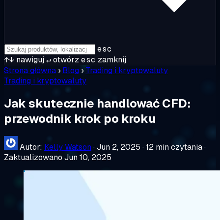
esc
↑↓
nawiguj
↵
otwórz
esc
zamknij
Strona główna
›
Blog
›
Trading i kryptowaluty
Trading i kryptowaluty
Jak skutecznie handlować CFD:
przewodnik krok po kroku
Autor:
Kelly Watson
·
Jun 2, 2025
·
12 min czytania
·
Zaktualizowano Jun 10, 2025