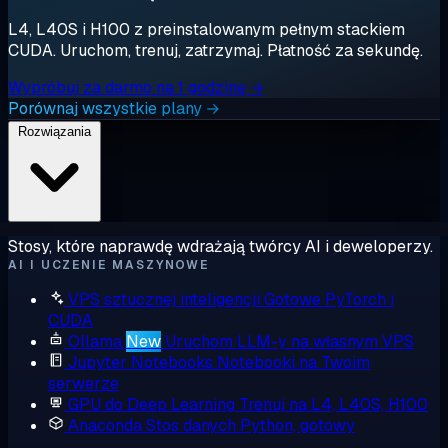
L4, L40S i H100 z preinstalowanym pełnym stackiem
CUDA. Uruchom, trenuj, zatrzymaj. Płatność za sekundę.
Wypróbuj za darmo na 1 godzinę →
Porównaj wszystkie plany →
Rozwiązania
Stosy, które naprawdę wdrażają twórcy AI i deweloperzy.
AI I UCZENIE MASZYNOWE
VPS sztucznej inteligencji
Gotowe PyTorch i
CUDA
Ollama
New
Uruchom LLM-y na własnym VPS
Jupyter Notebooks
Notebooki na Twoim
serwerze
GPU do Deep Learning
Trenuj na L4, L40S, H100
Anaconda
Stos danych Python, gotowy