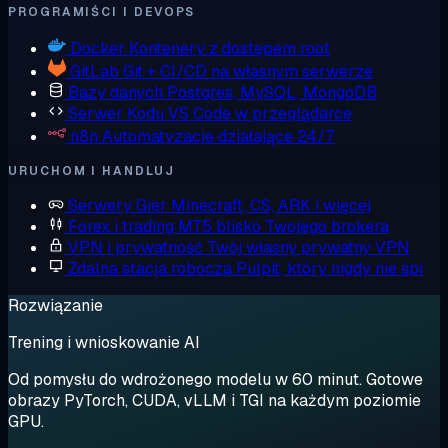
PROGRAMIŚCI I DEVOPS
Docker
Kontenery z dostępem root
GitLab
Git + CI/CD na własnym serwerze
Bazy danych
Postgres, MySQL, MongoDB
Serwer Kodu
VS Code w przeglądarce
n8n
Automatyzacje działające 24/7
URUCHOM I HANDLUJ
Serwery Gier
Minecraft, CS, ARK i więcej
Forex i trading
MT5 blisko Twojego brokera
VPN i prywatność
Twój własny prywatny VPN
Zdalna stacja robocza
Pulpit, który nigdy nie śpi
Rozwiązanie
Trening i wnioskowanie AI
Od pomysłu do wdrożonego modelu w 60 minut. Gotowe
obrazy PyTorch, CUDA, vLLM i TGI na każdym poziomie
GPU.