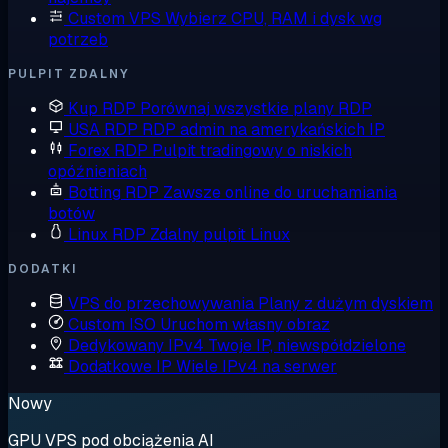
Custom VPS
Wybierz CPU, RAM i dysk wg
potrzeb
PULPIT ZDALNY
Kup RDP
Porównaj wszystkie plany RDP
USA RDP
RDP admin na amerykańskich IP
Forex RDP
Pulpit tradingowy o niskich
opóźnieniach
Botting RDP
Zawsze online do uruchamiania
botów
Linux RDP
Zdalny pulpit Linux
DODATKI
VPS do przechowywania
Plany z dużym dyskiem
Custom ISO
Uruchom własny obraz
Dedykowany IPv4
Twoje IP, niewspółdzielone
Dodatkowe IP
Wiele IPv4 na serwer
Nowy
GPU VPS pod obciążenia AI