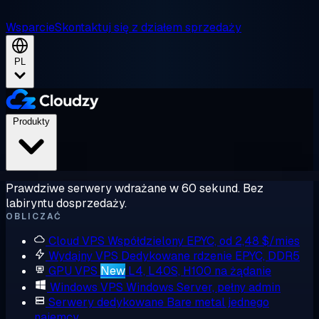
Wsparcie
Skontaktuj się z działem sprzedaży
PL
Produkty
Prawdziwe serwery wdrażane w 60 sekund. Bez
labiryntu dosprzedaży.
OBLICZAĆ
Cloud VPS
Współdzielony EPYC, od 2,48 $/mies
Wydajny VPS
Dedykowane rdzenie EPYC, DDR5
GPU VPS
New
L4, L40S, H100 na żądanie
Windows VPS
Windows Server, pełny admin
Serwery dedykowane
Bare metal jednego
najemcy