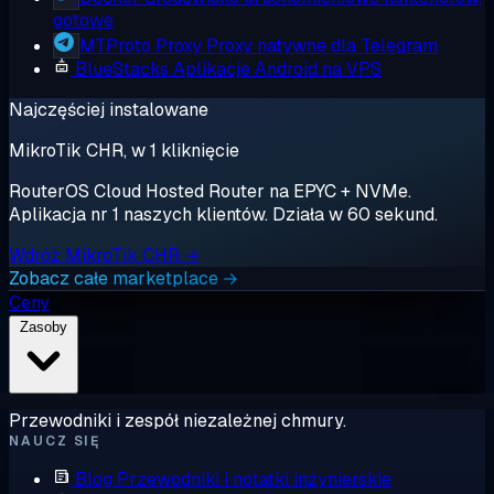
gotowe
MTProto Proxy
Proxy natywne dla Telegram
BlueStacks
Aplikacje Android na VPS
Najczęściej instalowane
MikroTik CHR, w 1 kliknięcie
RouterOS Cloud Hosted Router na EPYC + NVMe.
Aplikacja nr 1 naszych klientów. Działa w 60 sekund.
Wdróż MikroTik CHR →
Zobacz całe marketplace →
Ceny
Zasoby
Przewodniki i zespół niezależnej chmury.
NAUCZ SIĘ
Blog
Przewodniki i notatki inżynierskie