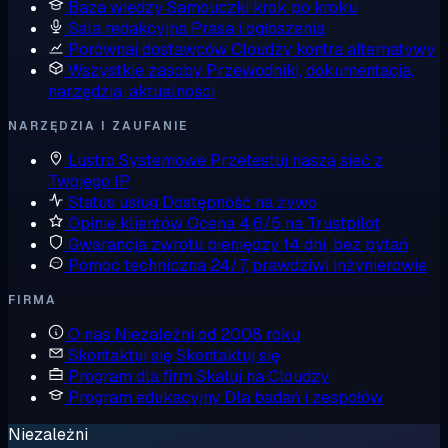
Baza wiedzy
Samouczki krok po kroku
Sala redakcyjna
Prasa i ogłoszenia
Porównaj dostawców
Cloudzy kontra alternatywy
Wszystkie zasoby
Przewodniki, dokumentacja,
narzędzia, aktualności
NARZĘDZIA I ZAUFANIE
Lustro Systemowe
Przetestuj naszą sieć z
Twojego IP
Status usług
Dostępność na żywo
Opinie klientów
Ocena 4,6/5 na Trustpilot
Gwarancja zwrotu pieniędzy
14 dni, bez pytań
Pomoc techniczna
24/7, prawdziwi inżynierowie
FIRMA
O nas
Niezależni od 2008 roku
Skontaktuj się
Skontaktuj się
Program dla firm
Skaluj na Cloudzy
Program edukacyjny
Dla badań i zespołów
Niezależni