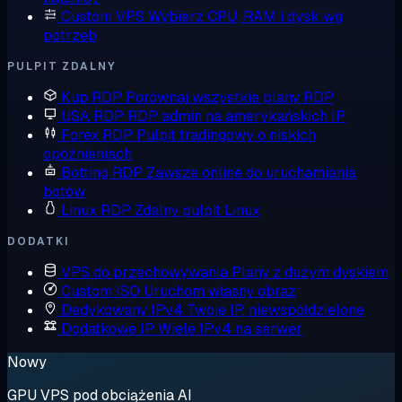
Custom VPS
Wybierz CPU, RAM i dysk wg
potrzeb
PULPIT ZDALNY
Kup RDP
Porównaj wszystkie plany RDP
USA RDP
RDP admin na amerykańskich IP
Forex RDP
Pulpit tradingowy o niskich
opóźnieniach
Botting RDP
Zawsze online do uruchamiania
botów
Linux RDP
Zdalny pulpit Linux
DODATKI
VPS do przechowywania
Plany z dużym dyskiem
Custom ISO
Uruchom własny obraz
Dedykowany IPv4
Twoje IP, niewspółdzielone
Dodatkowe IP
Wiele IPv4 na serwer
Nowy
GPU VPS pod obciążenia AI