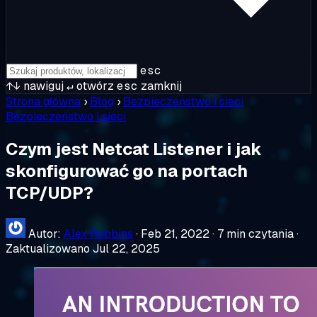
esc
↑↓
nawiguj
↵
otwórz
esc
zamknij
Strona główna
›
Blog
›
Bezpieczeństwo i sieci
Bezpieczeństwo i sieci
Czym jest Netcat Listener i jak
skonfigurować go na portach
TCP/UDP?
Autor:
Alex Robbins
·
Feb 21, 2022
·
7 min czytania
·
Zaktualizowano Jul 22, 2025