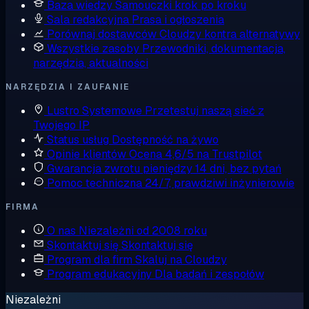
Baza wiedzy
Samouczki krok po kroku
Sala redakcyjna
Prasa i ogłoszenia
Porównaj dostawców
Cloudzy kontra alternatywy
Wszystkie zasoby
Przewodniki, dokumentacja,
narzędzia, aktualności
NARZĘDZIA I ZAUFANIE
Lustro Systemowe
Przetestuj naszą sieć z
Twojego IP
Status usług
Dostępność na żywo
Opinie klientów
Ocena 4,6/5 na Trustpilot
Gwarancja zwrotu pieniędzy
14 dni, bez pytań
Pomoc techniczna
24/7, prawdziwi inżynierowie
FIRMA
O nas
Niezależni od 2008 roku
Skontaktuj się
Skontaktuj się
Program dla firm
Skaluj na Cloudzy
Program edukacyjny
Dla badań i zespołów
Niezależni