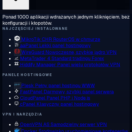
Ponad 1000 aplikacji wdrażanych jednym kliknięciem, bez
konfiguracji i kłopotów.
NAJCZĘŚCIEJ INSTALOWANE
MikroTik CHR
RouterOS w chmurze
aaPanel
Lekki panel hostingowy
WireGuard
Nowoczesne, szybkie jądro VPN
MetaTrader 4
Standard tradingu Forex
Hiddify Manager
Panel wielu protokołów VPN
PANELE HOSTINGOWE
Plesk
Pełny panel hostingu WWW
FastPanel
Darmowy, szybki panel serwera
CloudPanel
Panel PHP i Node.js
cPanel
Klasyczny panel hostingowy
VPN I NARZĘDZIA
OpenVPN AS
Samodzielny serwer VPN
Docker
Środowisko uruchomieniowe kontenerów,