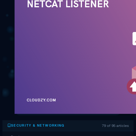
79 of 95 articles
SECURITY & NETWORKING