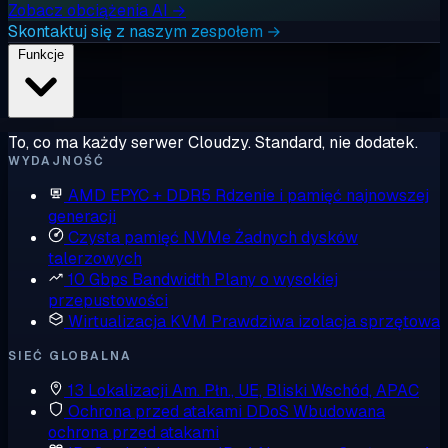
Zobacz obciążenia AI →
Skontaktuj się z naszym zespołem →
Funkcje
To, co ma każdy serwer Cloudzy. Standard, nie dodatek.
WYDAJNOŚĆ
AMD EPYC + DDR5
Rdzenie i pamięć najnowszej
generacji
Czysta pamięć NVMe
Żadnych dysków
talerzowych
10 Gbps Bandwidth
Plany o wysokiej
przepustowości
Wirtualizacja KVM
Prawdziwa izolacja sprzętowa
SIEĆ GLOBALNA
13 Lokalizacji
Am. Płn., UE, Bliski Wschód, APAC
Ochrona przed atakami DDoS
Wbudowana
ochrona przed atakami