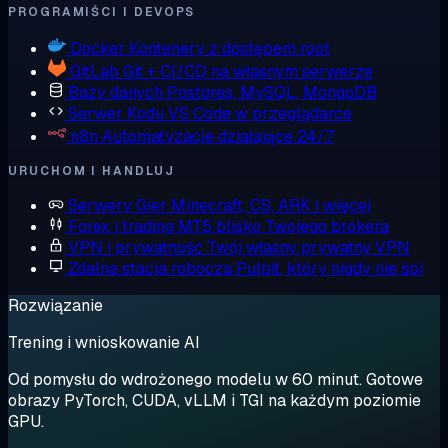
PROGRAMIŚCI I DEVOPS
Docker
Kontenery z dostępem root
GitLab
Git + CI/CD na własnym serwerze
Bazy danych
Postgres, MySQL, MongoDB
Serwer Kodu
VS Code w przeglądarce
n8n
Automatyzacje działające 24/7
URUCHOM I HANDLUJ
Serwery Gier
Minecraft, CS, ARK i więcej
Forex i trading
MT5 blisko Twojego brokera
VPN i prywatność
Twój własny prywatny VPN
Zdalna stacja robocza
Pulpit, który nigdy nie śpi
Rozwiązanie
Trening i wnioskowanie AI
Od pomysłu do wdrożonego modelu w 60 minut. Gotowe
obrazy PyTorch, CUDA, vLLM i TGI na każdym poziomie
GPU.