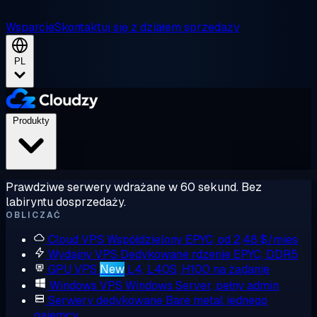
Wsparcie
Skontaktuj się z działem sprzedaży
PL
Produkty
Prawdziwe serwery wdrażane w 60 sekund. Bez
labiryntu dosprzedaży.
OBLICZAĆ
Cloud VPS
Współdzielony EPYC, od 2,48 $/mies
Wydajny VPS
Dedykowane rdzenie EPYC, DDR5
GPU VPS
New
L4, L40S, H100 na żądanie
Windows VPS
Windows Server, pełny admin
Serwery dedykowane
Bare metal jednego
najemcy