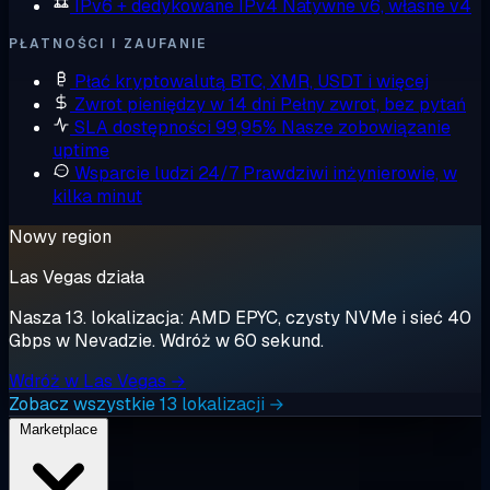
IPv6 + dedykowane IPv4
Natywne v6, własne v4
PŁATNOŚCI I ZAUFANIE
Płać kryptowalutą
BTC, XMR, USDT i więcej
Zwrot pieniędzy w 14 dni
Pełny zwrot, bez pytań
SLA dostępności 99,95%
Nasze zobowiązanie
uptime
Wsparcie ludzi 24/7
Prawdziwi inżynierowie, w
kilka minut
Nowy region
Las Vegas działa
Nasza 13. lokalizacja: AMD EPYC, czysty NVMe i sieć 40
Gbps w Nevadzie. Wdróż w 60 sekund.
Wdróż w Las Vegas →
Zobacz wszystkie 13 lokalizacji →
Marketplace