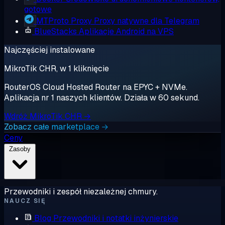
gotowe
MTProto Proxy
Proxy natywne dla Telegram
BlueStacks
Aplikacje Android na VPS
Najczęściej instalowane
MikroTik CHR, w 1 kliknięcie
RouterOS Cloud Hosted Router na EPYC + NVMe.
Aplikacja nr 1 naszych klientów. Działa w 60 sekund.
Wdróż MikroTik CHR →
Zobacz całe marketplace →
Ceny
Zasoby
Przewodniki i zespół niezależnej chmury.
NAUCZ SIĘ
Blog
Przewodniki i notatki inżynierskie