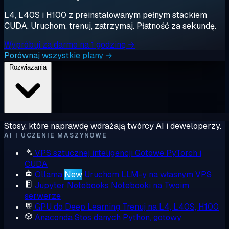
L4, L40S i H100 z preinstalowanym pełnym stackiem
CUDA. Uruchom, trenuj, zatrzymaj. Płatność za sekundę.
Wypróbuj za darmo na 1 godzinę →
Porównaj wszystkie plany →
Rozwiązania
Stosy, które naprawdę wdrażają twórcy AI i deweloperzy.
AI I UCZENIE MASZYNOWE
VPS sztucznej inteligencji
Gotowe PyTorch i
CUDA
Ollama
New
Uruchom LLM-y na własnym VPS
Jupyter Notebooks
Notebooki na Twoim
serwerze
GPU do Deep Learning
Trenuj na L4, L40S, H100
Anaconda
Stos danych Python, gotowy