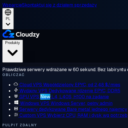
Wsparcie
Skontaktuj się z działem sprzedaży
PL
Produkty
Prawdziwe serwery wdrażane w 60 sekund. Bez labiryntu 
OBLICZAĆ
Cloud VPS
Współdzielony EPYC, od 2,48 $/mies
Wydajny VPS
Dedykowane rdzenie EPYC, DDR5
GPU VPS
New
L4, L40S, H100 na żądanie
Windows VPS
Windows Server, pełny admin
Serwery dedykowane
Bare metal jednego najemcy
Custom VPS
Wybierz CPU, RAM i dysk wg potrzeb
PULPIT ZDALNY