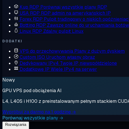
Kup RDP
Porównaj wszystkie plany RDP
USA RDP
RDP admin na amerykańskich IP
Forex RDP
Pulpit tradingowy o niskich opóźnieniac
Botting RDP
Zawsze online do uruchamiania botów
Linux RDP
Zdalny pulpit Linux
DODATKI
VPS do przechowywania
Plany z dużym dyskiem
Custom ISO
Uruchom własny obraz
Dedykowany IPv4
Twoje IP, niewspółdzielone
Dodatkowe IP
Wiele IPv4 na serwer
Nowy
GPU VPS pod obciążenia AI
L4, L40S i H100 z preinstalowanym pełnym stackiem CUDA. 
Wypróbuj za darmo na 1 godzinę →
Porównaj wszystkie plany →
Rozwiązania