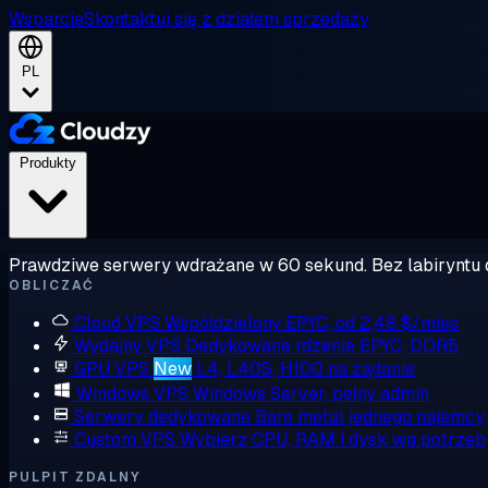
Wsparcie
Skontaktuj się z działem sprzedaży
PL
Produkty
Prawdziwe serwery wdrażane w 60 sekund. Bez labiryntu 
OBLICZAĆ
Cloud VPS
Współdzielony EPYC, od 2,48 $/mies
Wydajny VPS
Dedykowane rdzenie EPYC, DDR5
GPU VPS
New
L4, L40S, H100 na żądanie
Windows VPS
Windows Server, pełny admin
Serwery dedykowane
Bare metal jednego najemcy
Custom VPS
Wybierz CPU, RAM i dysk wg potrzeb
PULPIT ZDALNY