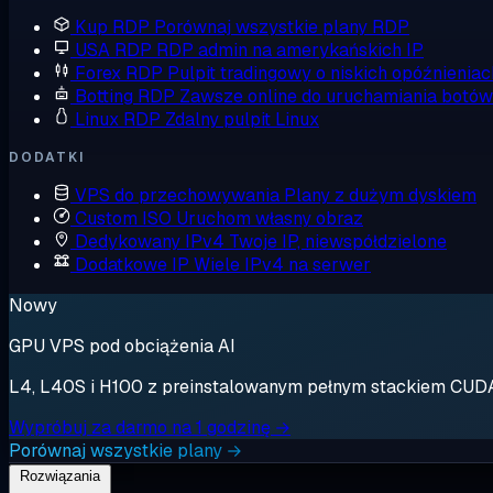
Kup RDP
Porównaj wszystkie plany RDP
USA RDP
RDP admin na amerykańskich IP
Forex RDP
Pulpit tradingowy o niskich opóźnieniac
Botting RDP
Zawsze online do uruchamiania botów
Linux RDP
Zdalny pulpit Linux
DODATKI
VPS do przechowywania
Plany z dużym dyskiem
Custom ISO
Uruchom własny obraz
Dedykowany IPv4
Twoje IP, niewspółdzielone
Dodatkowe IP
Wiele IPv4 na serwer
Nowy
GPU VPS pod obciążenia AI
L4, L40S i H100 z preinstalowanym pełnym stackiem CUDA. 
Wypróbuj za darmo na 1 godzinę →
Porównaj wszystkie plany →
Rozwiązania