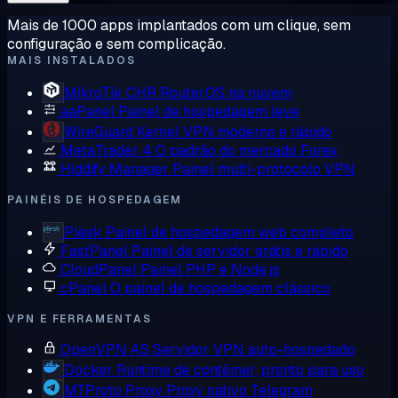
Mais de 1000 apps implantados com um clique, sem
configuração e sem complicação.
MAIS INSTALADOS
MikroTik CHR
RouterOS na nuvem
aaPanel
Painel de hospedagem leve
WireGuard
Kernel VPN moderno e rápido
MetaTrader 4
O padrão do mercado Forex
Hiddify Manager
Painel multi-protocolo VPN
PAINÉIS DE HOSPEDAGEM
Plesk
Painel de hospedagem web completo
FastPanel
Painel de servidor grátis e rápido
CloudPanel
Painel PHP e Node.js
cPanel
O painel de hospedagem clássico
VPN E FERRAMENTAS
OpenVPN AS
Servidor VPN auto-hospedado
Docker
Runtime de contêiner, pronto para uso
MTProto Proxy
Proxy nativo Telegram