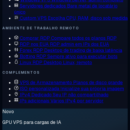
Servidores dedicados
Bare metal de locatário
único
Custom VPS
Escolha CPU, RAM, disco sob medida
AMBIENTE DE TRABALHO REMOTO
Comprar RDP
Compare todos os planos RDP
RDP nos EUA
RDP admin em IPs dos EUA
Forex RDP
Desktop de trading de baixa latência
Botting RDP
Sempre ativo para executar bots
Linux RDP
Desktop Linux, remoto
COMPLEMENTOS
VPS de Armazenamento
Planos de disco grande
ISO personalizada
Inicialize sua própria imagem
IPv4 Dedicado
Seu IP, não compartilhado
IPs adicionais
Vários IPv4 por servidor
Novo
GPU VPS para cargas de IA