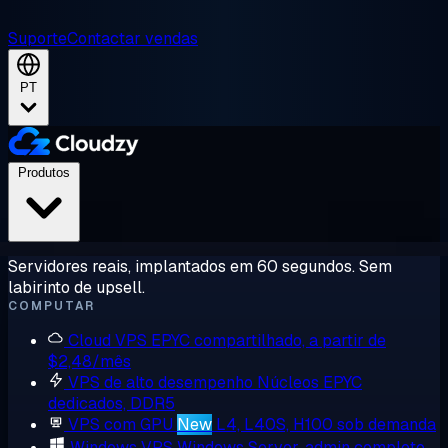
Suporte
Contactar vendas
PT
Produtos
Servidores reais, implantados em 60 segundos. Sem
labirinto de upsell.
COMPUTAR
Cloud VPS
EPYC compartilhado, a partir de
$2,48/mês
VPS de alto desempenho
Núcleos EPYC
dedicados, DDR5
VPS com GPU
New
L4, L40S, H100 sob demanda
Windows VPS
Windows Server, admin completo