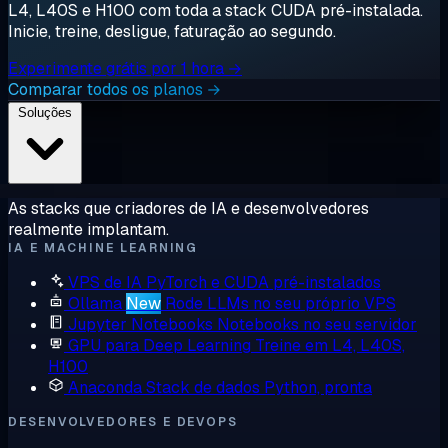
L4, L40S e H100 com toda a stack CUDA pré-instalada.
Inicie, treine, desligue, faturação ao segundo.
Experimente grátis por 1 hora →
Comparar todos os planos →
Soluções
As stacks que criadores de IA e desenvolvedores
realmente implantam.
IA E MACHINE LEARNING
VPS de IA
PyTorch e CUDA pré-instalados
Ollama
New
Rode LLMs no seu próprio VPS
Jupyter Notebooks
Notebooks no seu servidor
GPU para Deep Learning
Treine em L4, L40S,
H100
Anaconda
Stack de dados Python, pronta
DESENVOLVEDORES E DEVOPS