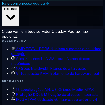
Fale com a nossa equipa →
Recursos
O que vem em todo servidor Cloudzy. Padrão, não
opcional.
DESEMPENHO
AMD EPYC + DDR5
Núcleos e memória de última
geração
Armazenamento NVMe puro
Nunca discos
mecânicos
10 Gbps Bandwidth
Planos de alta vazão
Virtualização KVM
Isolamento de hardware real
REDE GLOBAL
13 Localizações
AN, UE, Oriente Médio, APAC
Proteção DDoS
Mitigação de ataques integrada
IPv6 + IPv4 dedicado
v6 nativo, seu próprio v4