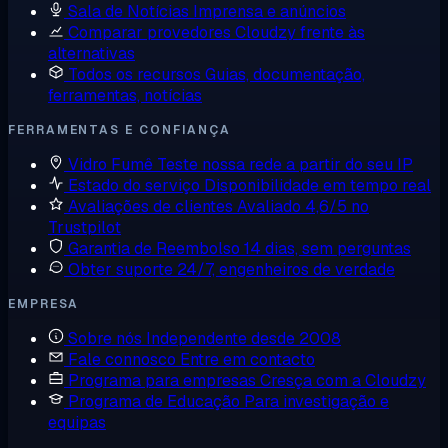
Sala de Notícias
Imprensa e anúncios
Comparar provedores
Cloudzy frente às
alternativas
Todos os recursos
Guias, documentação,
ferramentas, notícias
FERRAMENTAS E CONFIANÇA
Vidro Fumê
Teste nossa rede a partir do seu IP
Estado do serviço
Disponibilidade em tempo real
Avaliações de clientes
Avaliado 4,6/5 no
Trustpilot
Garantia de Reembolso
14 dias, sem perguntas
Obter suporte
24/7, engenheiros de verdade
EMPRESA
Sobre nós
Independente desde 2008
Fale connosco
Entre em contacto
Programa para empresas
Cresça com a Cloudzy
Programa de Educação
Para investigação e
equipas