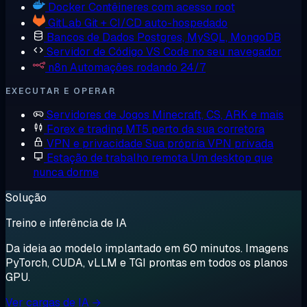
Docker
Contêineres com acesso root
GitLab
Git + CI/CD auto-hospedado
Bancos de Dados
Postgres, MySQL, MongoDB
Servidor de Código
VS Code no seu navegador
n8n
Automações rodando 24/7
EXECUTAR E OPERAR
Servidores de Jogos
Minecraft, CS, ARK e mais
Forex e trading
MT5 perto da sua corretora
VPN e privacidade
Sua própria VPN privada
Estação de trabalho remota
Um desktop que
nunca dorme
Solução
Treino e inferência de IA
Da ideia ao modelo implantado em 60 minutos. Imagens
PyTorch, CUDA, vLLM e TGI prontas em todos os planos
GPU.
Ver cargas de IA →