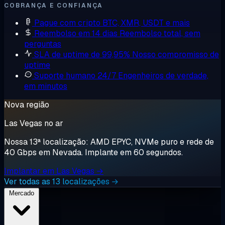
COBRANÇA E CONFIANÇA
Pague com cripto
BTC, XMR, USDT e mais
Reembolso em 14 dias
Reembolso total, sem
perguntas
SLA de uptime de 99,95%
Nosso compromisso de
uptime
Suporte humano 24/7
Engenheiros de verdade,
em minutos
Nova região
Las Vegas no ar
Nossa 13ª localização: AMD EPYC, NVMe puro e rede de
40 Gbps em Nevada. Implante em 60 segundos.
Implantar em Las Vegas →
Ver todas as 13 localizações →
Mercado