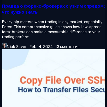
Правда о форекс-брокерах с узким спредом:
что нужно знать
Every pip matters when trading in any market, especially
Forex. This comprehensive guide shows how low-spread
forex brokers can make a measurable difference to your
trading perform
Nick Silver
·
Feb 14, 2024
·
13 мин чтения