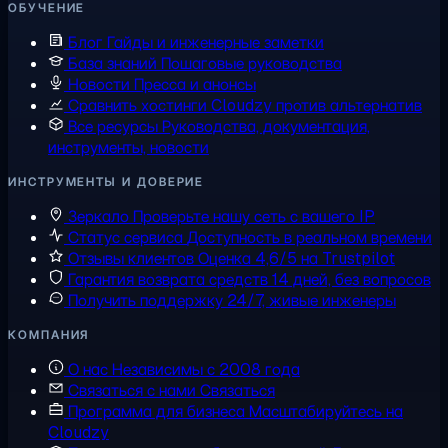
ОБУЧЕНИЕ
Блог
Гайды и инженерные заметки
База знаний
Пошаговые руководства
Новости
Пресса и анонсы
Сравнить хостинги
Cloudzy против альтернатив
Все ресурсы
Руководства, документация,
инструменты, новости
ИНСТРУМЕНТЫ И ДОВЕРИЕ
Зеркало
Проверьте нашу сеть с вашего IP
Статус сервиса
Доступность в реальном времени
Отзывы клиентов
Оценка 4,6/5 на Trustpilot
Гарантия возврата средств
14 дней, без вопросов
Получить поддержку
24/7, живые инженеры
КОМПАНИЯ
О нас
Независимы с 2008 года
Связаться с нами
Связаться
Программа для бизнеса
Масштабируйтесь на
Cloudzy