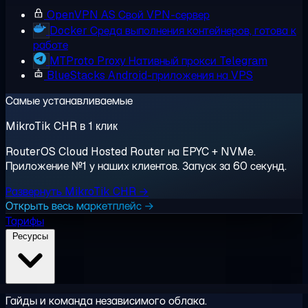
OpenVPN AS
Свой VPN-сервер
Docker
Среда выполнения контейнеров, готова к
работе
MTProto Proxy
Нативный прокси Telegram
BlueStacks
Android-приложения на VPS
Самые устанавливаемые
MikroTik CHR в 1 клик
RouterOS Cloud Hosted Router на EPYC + NVMe.
Приложение №1 у наших клиентов. Запуск за 60 секунд.
Развернуть MikroTik CHR →
Открыть весь маркетплейс →
Тарифы
Ресурсы
Гайды и команда независимого облака.