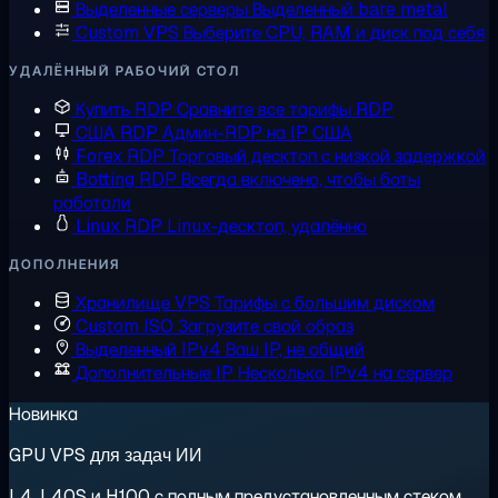
Выделенные серверы
Выделенный bare metal
Custom VPS
Выберите CPU, RAM и диск под себя
УДАЛЁННЫЙ РАБОЧИЙ СТОЛ
Купить RDP
Сравните все тарифы RDP
США RDP
Админ-RDP на IP США
Forex RDP
Торговый десктоп с низкой задержкой
Botting RDP
Всегда включено, чтобы боты
работали
Linux RDP
Linux-десктоп, удалённо
ДОПОЛНЕНИЯ
Хранилище VPS
Тарифы с большим диском
Custom ISO
Загрузите свой образ
Выделенный IPv4
Ваш IP, не общий
Дополнительные IP
Несколько IPv4 на сервер
Новинка
GPU VPS для задач ИИ
L4, L40S и H100 с полным предустановленным стеком