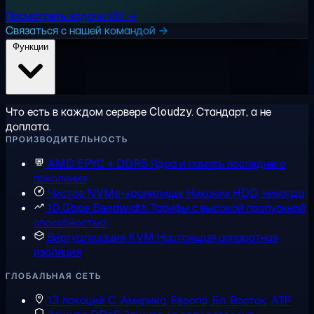
Посмотреть задачи ИИ →
Связаться с нашей командой →
Функции
Что есть в каждом сервере Cloudzy. Стандарт, а не
доплата.
ПРОИЗВОДИТЕЛЬНОСТЬ
AMD EPYC + DDR5
Ядра и память последнего
поколения
Чистое NVMe-хранилище
Никаких HDD, никогда
10 Gbps Bandwidth
Тарифы с высокой пропускной
способностью
Виртуализация KVM
Настоящая аппаратная
изоляция
ГЛОБАЛЬНАЯ СЕТЬ
13 локаций
С. Америка, Европа, Бл. Восток, АТР