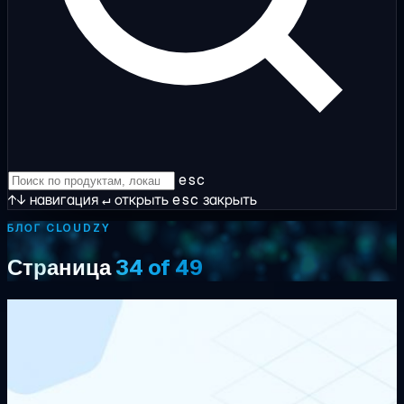
esc
↑↓
навигация
↵
открыть
esc
закрыть
БЛОГ CLOUDZY
Страница
34 of 49