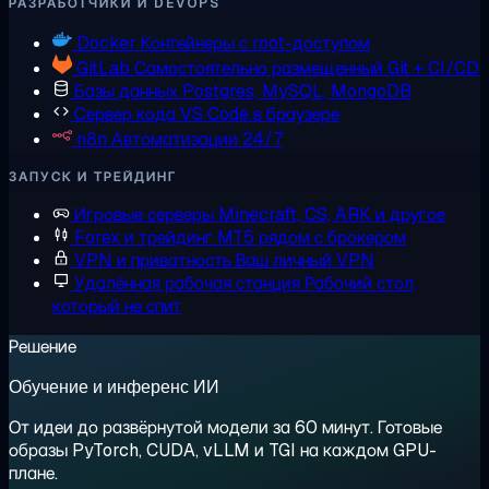
РАЗРАБОТЧИКИ И DEVOPS
Docker
Контейнеры с root-доступом
GitLab
Самостоятельно размещенный Git + CI/CD
Базы данных
Postgres, MySQL, MongoDB
Сервер кода
VS Code в браузере
n8n
Автоматизации 24/7
ЗАПУСК И ТРЕЙДИНГ
Игровые серверы
Minecraft, CS, ARK и другое
Forex и трейдинг
MT5 рядом с брокером
VPN и приватность
Ваш личный VPN
Удалённая рабочая станция
Рабочий стол,
который не спит
Решение
Обучение и инференс ИИ
От идеи до развёрнутой модели за 60 минут. Готовые
образы PyTorch, CUDA, vLLM и TGI на каждом GPU-
плане.