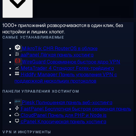
1000+ приложений разворачиваются в один клик, без
настройки и лишних хлопот.
САМЫЕ УСТАНАВЛИВАЕМЫЕ
MikroTik CHR
RouterOS в облаке
aaPanel
Лёгкая панель хостинга
WireGuard
Современное быстрое ядро VPN
MetaTrader 4
Стандарт Forex-трейдинга
Hiddify Manager
Панель управления VPN с
поддержкой нескольких протоколов
ПАНЕЛИ УПРАВЛЕНИЯ ХОСТИНГОМ
Plesk
Полноценная панель веб-хостинга
FastPanel
Бесплатная быстрая серверная панель
CloudPanel
Панель для PHP и Node.js
cPanel
Классическая панель хостинга
VPN И ИНСТРУМЕНТЫ