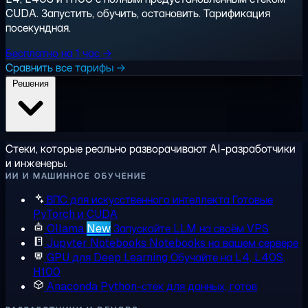
CUDA. Запустить, обучить, остановить. Тарификация
посекундная.
Бесплатно на 1 час →
Сравнить все тарифы →
Решения
Стеки, которые реально разворачивают AI-разработчики
и инженеры.
ИИ И МАШИННОЕ ОБУЧЕНИЕ
ВПС для искусственного интеллекта
Готовые
PyTorch и CUDA
Ollama
New
Запускайте LLM на своём VPS
Jupyter Notebooks
Notebooks на вашем сервере
GPU для Deep Learning
Обучайте на L4, L40S,
H100
Anaconda
Python-стек для данных, готов