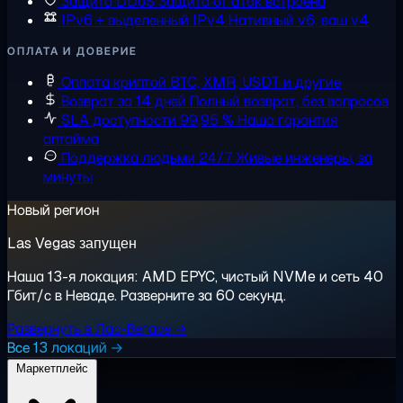
Защита DDoS
Защита от атак встроена
IPv6 + выделенный IPv4
Нативный v6, ваш v4
ОПЛАТА И ДОВЕРИЕ
Оплата криптой
BTC, XMR, USDT и другие
Возврат за 14 дней
Полный возврат, без вопросов
SLA доступности 99,95 %
Наша гарантия
аптайма
Поддержка людьми 24/7
Живые инженеры, за
минуты
Новый регион
Las Vegas запущен
Наша 13-я локация: AMD EPYC, чистый NVMe и сеть 40
Гбит/с в Неваде. Разверните за 60 секунд.
Развернуть в Лас-Вегасе →
Все 13 локаций →
Маркетплейс