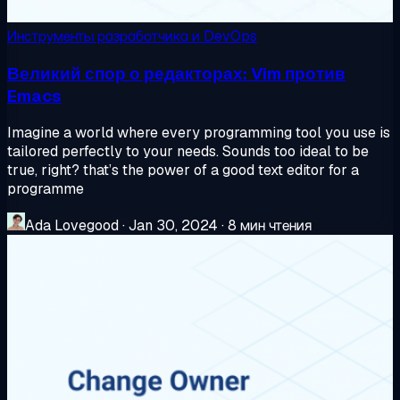
Инструменты разработчика и DevOps
Великий спор о редакторах: Vim против
Emacs
Imagine a world where every programming tool you use is
tailored perfectly to your needs. Sounds too ideal to be
true, right? that’s the power of a good text editor for a
programme
Ada Lovegood
·
Jan 30, 2024
·
8 мин чтения