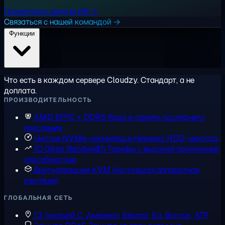
Посмотреть задачи ИИ →
Связаться с нашей командой →
Функции
Что есть в каждом сервере Cloudzy. Стандарт, а не
доплата.
ПРОИЗВОДИТЕЛЬНОСТЬ
AMD EPYC + DDR5
Ядра и память последнего
поколения
Чистое NVMe-хранилище
Никаких HDD, никогда
10 Gbps Bandwidth
Тарифы с высокой пропускной
способностью
Виртуализация KVM
Настоящая аппаратная
изоляция
ГЛОБАЛЬНАЯ СЕТЬ
13 локаций
С. Америка, Европа, Бл. Восток, АТР