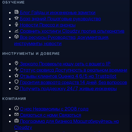
ОБУЧЕНИЕ
Блог
Гайды и инженерные заметки
База знаний
Пошаговые руководства
Новости
Пресса и анонсы
Сравнить хостинги
Cloudzy против альтернатив
Все ресурсы
Руководства, документация,
инструменты, новости
ИНСТРУМЕНТЫ И ДОВЕРИЕ
Зеркало
Проверьте нашу сеть с вашего IP
Статус сервиса
Доступность в реальном времени
Отзывы клиентов
Оценка 4,6/5 на Trustpilot
Гарантия возврата средств
14 дней, без вопросов
Получить поддержку
24/7, живые инженеры
КОМПАНИЯ
О нас
Независимы с 2008 года
Связаться с нами
Связаться
Программа для бизнеса
Масштабируйтесь на
Cloudzy