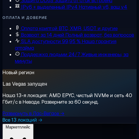
Защита DDoS
Защита от атак встроена
IPv6 + выделенный IPv4
Нативный v6, ваш v4
ОПЛАТА И ДОВЕРИЕ
Оплата криптой
BTC, XMR, USDT и другие
Возврат за 14 дней
Полный возврат, без вопросов
SLA доступности 99,95 %
Наша гарантия
аптайма
Поддержка людьми 24/7
Живые инженеры, за
минуты
Новый регион
Las Vegas запущен
Наша 13-я локация: AMD EPYC, чистый NVMe и сеть 40
Гбит/с в Неваде. Разверните за 60 секунд.
Развернуть в Лас-Вегасе →
Все 13 локаций →
Маркетплейс