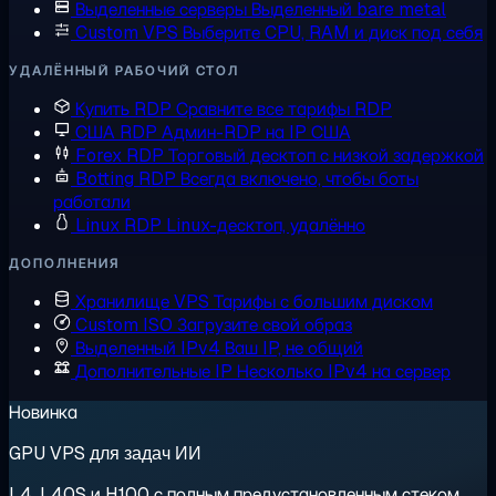
Выделенные серверы
Выделенный bare metal
Custom VPS
Выберите CPU, RAM и диск под себя
УДАЛЁННЫЙ РАБОЧИЙ СТОЛ
Купить RDP
Сравните все тарифы RDP
США RDP
Админ-RDP на IP США
Forex RDP
Торговый десктоп с низкой задержкой
Botting RDP
Всегда включено, чтобы боты
работали
Linux RDP
Linux-десктоп, удалённо
ДОПОЛНЕНИЯ
Хранилище VPS
Тарифы с большим диском
Custom ISO
Загрузите свой образ
Выделенный IPv4
Ваш IP, не общий
Дополнительные IP
Несколько IPv4 на сервер
Новинка
GPU VPS для задач ИИ
L4, L40S и H100 с полным предустановленным стеком