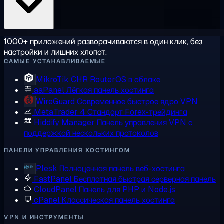
1000+ приложений разворачиваются в один клик, без
настройки и лишних хлопот.
САМЫЕ УСТАНАВЛИВАЕМЫЕ
MikroTik CHR
RouterOS в облаке
aaPanel
Лёгкая панель хостинга
WireGuard
Современное быстрое ядро VPN
MetaTrader 4
Стандарт Forex-трейдинга
Hiddify Manager
Панель управления VPN с
поддержкой нескольких протоколов
ПАНЕЛИ УПРАВЛЕНИЯ ХОСТИНГОМ
Plesk
Полноценная панель веб-хостинга
FastPanel
Бесплатная быстрая серверная панель
CloudPanel
Панель для PHP и Node.js
cPanel
Классическая панель хостинга
VPN И ИНСТРУМЕНТЫ