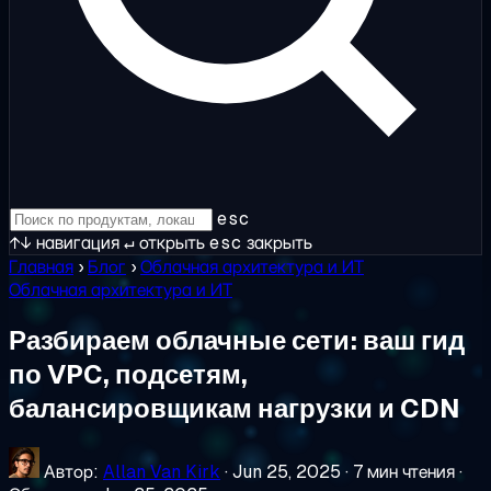
esc
↑↓
навигация
↵
открыть
esc
закрыть
Главная
›
Блог
›
Облачная архитектура и ИТ
Облачная архитектура и ИТ
Разбираем облачные сети: ваш гид
по VPC, подсетям,
балансировщикам нагрузки и CDN
Автор:
Allan Van Kirk
·
Jun 25, 2025
·
7 мин чтения
·