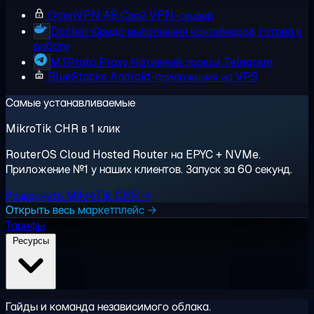
OpenVPN AS
Свой VPN-сервер
Docker
Среда выполнения контейнеров, готова к
работе
MTProto Proxy
Нативный прокси Telegram
BlueStacks
Android-приложения на VPS
Самые устанавливаемые
MikroTik CHR в 1 клик
RouterOS Cloud Hosted Router на EPYC + NVMe.
Приложение №1 у наших клиентов. Запуск за 60 секунд.
Развернуть MikroTik CHR →
Открыть весь маркетплейс →
Тарифы
Ресурсы
Гайды и команда независимого облака.