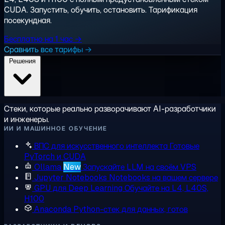
CUDA. Запустить, обучить, остановить. Тарификация
посекундная.
Бесплатно на 1 час →
Сравнить все тарифы →
Решения
Стеки, которые реально разворачивают AI-разработчики
и инженеры.
ИИ И МАШИННОЕ ОБУЧЕНИЕ
ВПС для искусственного интеллекта
Готовые
PyTorch и CUDA
Ollama
New
Запускайте LLM на своём VPS
Jupyter Notebooks
Notebooks на вашем сервере
GPU для Deep Learning
Обучайте на L4, L40S,
H100
Anaconda
Python-стек для данных, готов