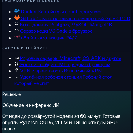
РАЗРАБОТЧИКИ И DEVOPS
Docker
Контейнеры с root-доступом
GitLab
Самостоятельно размещенный Git + CI/CD
Базы данных
Postgres, MySQL, MongoDB
Сервер кода
VS Code в браузере
n8n
Автоматизации 24/7
ЗАПУСК И ТРЕЙДИНГ
Игровые серверы
Minecraft, CS, ARK и другое
Forex и трейдинг
MT5 рядом с брокером
VPN и приватность
Ваш личный VPN
Удалённая рабочая станция
Рабочий стол,
который не спит
Решение
Обучение и инференс ИИ
От идеи до развёрнутой модели за 60 минут. Готовые
образы PyTorch, CUDA, vLLM и TGI на каждом GPU-
плане.