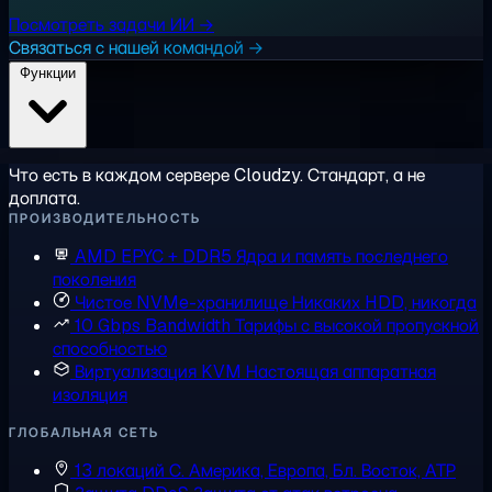
Посмотреть задачи ИИ →
Связаться с нашей командой →
Функции
Что есть в каждом сервере Cloudzy. Стандарт, а не
доплата.
ПРОИЗВОДИТЕЛЬНОСТЬ
AMD EPYC + DDR5
Ядра и память последнего
поколения
Чистое NVMe-хранилище
Никаких HDD, никогда
10 Gbps Bandwidth
Тарифы с высокой пропускной
способностью
Виртуализация KVM
Настоящая аппаратная
изоляция
ГЛОБАЛЬНАЯ СЕТЬ
13 локаций
С. Америка, Европа, Бл. Восток, АТР