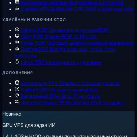
Выделенные серверы
Выделенный bare metal
Custom VPS
Выберите CPU, RAM и диск под себя
УДАЛЁННЫЙ РАБОЧИЙ СТОЛ
Купить RDP
Сравните все тарифы RDP
США RDP
Админ-RDP на IP США
Forex RDP
Торговый десктоп с низкой задержкой
Botting RDP
Всегда включено, чтобы боты
работали
Linux RDP
Linux-десктоп, удалённо
ДОПОЛНЕНИЯ
Хранилище VPS
Тарифы с большим диском
Custom ISO
Загрузите свой образ
Выделенный IPv4
Ваш IP, не общий
Дополнительные IP
Несколько IPv4 на сервер
Новинка
GPU VPS для задач ИИ
L4, L40S и H100 с полным предустановленным стеком