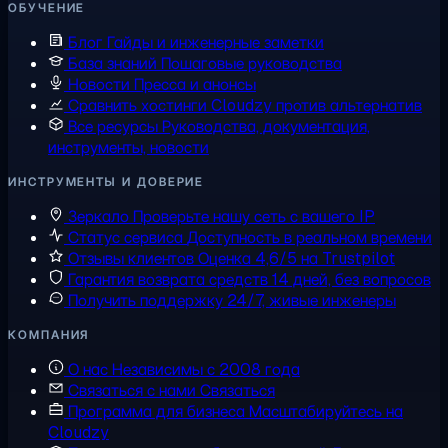
ОБУЧЕНИЕ
Блог
Гайды и инженерные заметки
База знаний
Пошаговые руководства
Новости
Пресса и анонсы
Сравнить хостинги
Cloudzy против альтернатив
Все ресурсы
Руководства, документация,
инструменты, новости
ИНСТРУМЕНТЫ И ДОВЕРИЕ
Зеркало
Проверьте нашу сеть с вашего IP
Статус сервиса
Доступность в реальном времени
Отзывы клиентов
Оценка 4,6/5 на Trustpilot
Гарантия возврата средств
14 дней, без вопросов
Получить поддержку
24/7, живые инженеры
КОМПАНИЯ
О нас
Независимы с 2008 года
Связаться с нами
Связаться
Программа для бизнеса
Масштабируйтесь на
Cloudzy