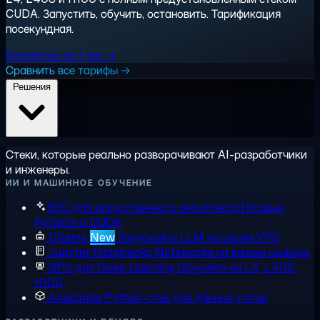
CUDA. Запустить, обучить, остановить. Тарификация
посекундная.
Бесплатно на 1 час →
Сравнить все тарифы →
Решения
Стеки, которые реально разворачивают AI-разработчики
и инженеры.
ИИ И МАШИННОЕ ОБУЧЕНИЕ
ВПС для искусственного интеллекта
Готовые
PyTorch и CUDA
Ollama
New
Запускайте LLM на своём VPS
Jupyter Notebooks
Notebooks на вашем сервере
GPU для Deep Learning
Обучайте на L4, L40S,
H100
Anaconda
Python-стек для данных, готов