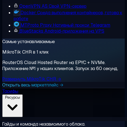
OpenVPN AS
Свой VPN-сервер
Docker
Среда выполнения контейнеров, готова к
работе
MTProto Proxy
Нативный прокси Telegram
BlueStacks
Android-приложения на VPS
Самые устанавливаемые
MikroTik CHR в 1 клик
RouterOS Cloud Hosted Router на EPYC + NVMe.
Приложение №1 у наших клиентов. Запуск за 60 секунд.
Развернуть MikroTik CHR →
Открыть весь маркетплейс →
Тарифы
Ресурсы
Гайды и команда независимого облака.