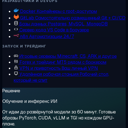
РАЗРАБОТЧИКИ И DEVOPS
Docker
Контейнеры с root-доступом
GitLab
Самостоятельно размещенный Git + CI/CD
Базы данных
Postgres, MySQL, MongoDB
Сервер кода
VS Code в браузере
n8n
Автоматизации 24/7
ЗАПУСК И ТРЕЙДИНГ
Игровые серверы
Minecraft, CS, ARK и другое
Forex и трейдинг
MT5 рядом с брокером
VPN и приватность
Ваш личный VPN
Удалённая рабочая станция
Рабочий стол,
который не спит
Решение
Обучение и инференс ИИ
От идеи до развёрнутой модели за 60 минут. Готовые
образы PyTorch, CUDA, vLLM и TGI на каждом GPU-
плане.