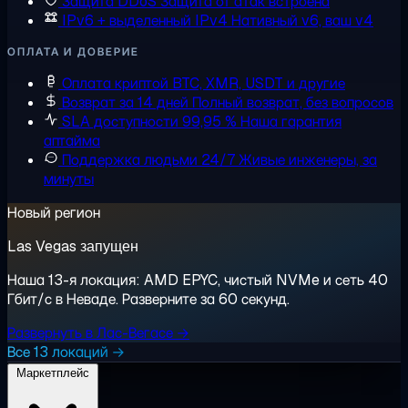
Защита DDoS
Защита от атак встроена
IPv6 + выделенный IPv4
Нативный v6, ваш v4
ОПЛАТА И ДОВЕРИЕ
Оплата криптой
BTC, XMR, USDT и другие
Возврат за 14 дней
Полный возврат, без вопросов
SLA доступности 99,95 %
Наша гарантия
аптайма
Поддержка людьми 24/7
Живые инженеры, за
минуты
Новый регион
Las Vegas запущен
Наша 13-я локация: AMD EPYC, чистый NVMe и сеть 40
Гбит/с в Неваде. Разверните за 60 секунд.
Развернуть в Лас-Вегасе →
Все 13 локаций →
Маркетплейс