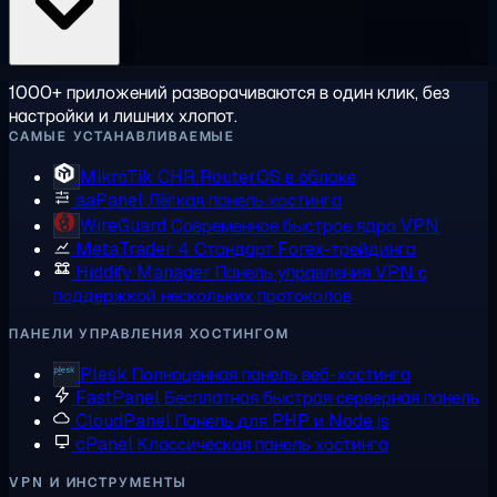
1000+ приложений разворачиваются в один клик, без
настройки и лишних хлопот.
САМЫЕ УСТАНАВЛИВАЕМЫЕ
MikroTik CHR
RouterOS в облаке
aaPanel
Лёгкая панель хостинга
WireGuard
Современное быстрое ядро VPN
MetaTrader 4
Стандарт Forex-трейдинга
Hiddify Manager
Панель управления VPN с
поддержкой нескольких протоколов
ПАНЕЛИ УПРАВЛЕНИЯ ХОСТИНГОМ
Plesk
Полноценная панель веб-хостинга
FastPanel
Бесплатная быстрая серверная панель
CloudPanel
Панель для PHP и Node.js
cPanel
Классическая панель хостинга
VPN И ИНСТРУМЕНТЫ