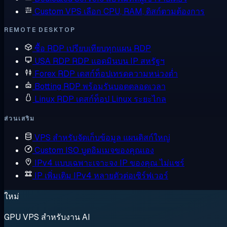
Custom VPS
เลือก CPU, RAM, ดิสก์ตามต้องการ
REMOTE DESKTOP
ซื้อ RDP
เปรียบเทียบทุกแผน RDP
USA RDP
RDP แอดมินบน IP สหรัฐฯ
Forex RDP
เดสก์ท็อปเทรดความหน่วงต่ำ
Botting RDP
พร้อมรันบอตตลอดเวลา
Linux RDP
เดสก์ท็อป Linux ระยะไกล
ส่วนเสริม
VPS สำหรับจัดเก็บข้อมูล
แผนดิสก์ใหญ่
Custom ISO
บูตอิมเมจของคุณเอง
IPv4 แบบเฉพาะเจาะจง
IP ของคุณ ไม่แชร์
IP เพิ่มเติม
IPv4 หลายตัวต่อเซิร์ฟเวอร์
ใหม่
GPU VPS สำหรับงาน AI