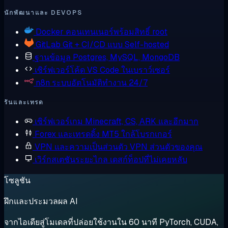
นักพัฒนาและ DEVOPS
Docker
คอนเทนเนอร์พร้อมสิทธิ์ root
GitLab
Git + CI/CD แบบ Self-hosted
ฐานข้อมูล
Postgres, MySQL, MongoDB
เซิร์ฟเวอร์โค้ด
VS Code ในเบราว์เซอร์
n8n
ระบบอัตโนมัติทำงาน 24/7
รันและเทรด
เซิร์ฟเวอร์เกม
Minecraft, CS, ARK และอีกมาก
Forex และเทรดดิ้ง
MT5 ใกล้โบรกเกอร์
VPN และความเป็นส่วนตัว
VPN ส่วนตัวของคุณ
เวิร์กสเตชันระยะไกล
เดสก์ท็อปที่ไม่เคยหลับ
โซลูชัน
ฝึกและประมวลผล AI
จากไอเดียสู่โมเดลที่ปล่อยใช้งานใน 60 นาที PyTorch, CUDA,