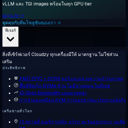
vLLM และ TGI images พร้อมในทุก GPU tier
ดูงาน AI →
พูดคุยกับทีมโซลูชันของเรา →
ฟีเจอร์
สิ่งที่เซิร์ฟเวอร์ Cloudzy ทุกเครื่องมีให้ มาตรฐาน ไม่ใช่ส่วน
เสริม
ประสิทธิภาพ
AMD EPYC + DDR5
คอร์และหน่วยความจำรุ่นล่าสุด
พื้นที่จัดเก็บ NVMe ล้วน
ไม่มีจานหมุน ไม่มีเลย
10 Gbps Bandwidth
แผนทรูพุตสูง
การจำลองเสมือน KVM
การแยกฮาร์ดแวร์อย่างแท้จริง
เครือข่ายทั่วโลก
13 สถานที่
อเมริกาเหนือ, ยุโรป, ตะวันออกกลาง, เอเชีย