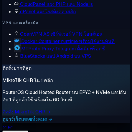
CloudPanel
แผง PHP และ Node.js
cPanel
แผงโฮสติงคลาสสิก
VPN และเครื่องมือ
OpenVPN AS
เซิร์ฟเวอร์ VPN โฮสต์เอง
Docker
Container runtime พร้อมใช้งานทันที
MTProto Proxy
Telegram ดั้งเดิมพร็อกซี่
BlueStacks
แอป Android บน VPS
ติดตั้งมากที่สุด
MikroTik CHR ใน 1 คลิก
RouterOS Cloud Hosted Router บน EPYC + NVMe แอปอัน
ดับ 1 ที่ลูกค้าใช้ พร้อมใน 60 วินาที
ติดตั้ง MikroTik CHR →
ดูมาร์เก็ตเพลซทั้งหมด →
ราคา