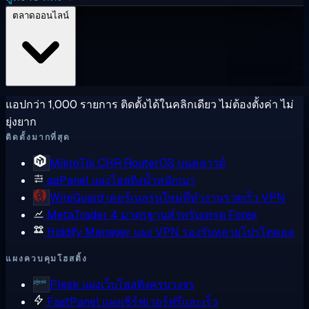
ตลาดออนไลน์
แอปกว่า 1,000 รายการ ติดตั้งได้ในคลิกเดียว ไม่ต้องตั้งค่า ไม่
ยุ่งยาก
ติดตั้งมากที่สุด
MikroTik CHR
RouterOS บนคลาวด์
aaPanel
แผงโฮสติงน้ำหนักเบา
WireGuard
เคอร์เนลรุ่นใหม่ที่ทำงานรวดเร็ว VPN
MetaTrader 4
มาตรฐานสำหรับเทรด Forex
Hiddify Manager
แผง VPN รองรับหลายโปรโตคอล
แผงควบคุมโฮสติ้ง
Plesk
แผงเว็บโฮสติงครบวงจร
FastPanel
แผงเซิร์ฟเวอร์ฟรีและเร็ว