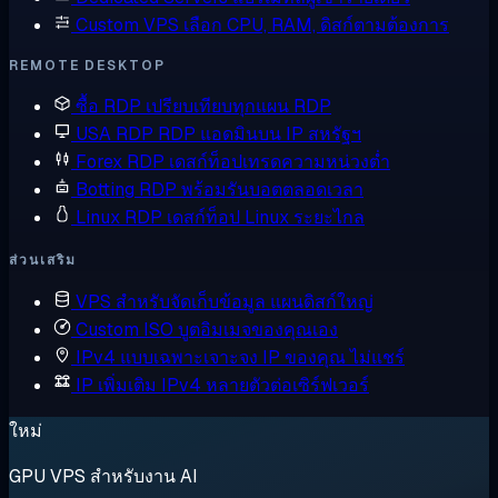
Custom VPS
เลือก CPU, RAM, ดิสก์ตามต้องการ
REMOTE DESKTOP
ซื้อ RDP
เปรียบเทียบทุกแผน RDP
USA RDP
RDP แอดมินบน IP สหรัฐฯ
Forex RDP
เดสก์ท็อปเทรดความหน่วงต่ำ
Botting RDP
พร้อมรันบอตตลอดเวลา
Linux RDP
เดสก์ท็อป Linux ระยะไกล
ส่วนเสริม
VPS สำหรับจัดเก็บข้อมูล
แผนดิสก์ใหญ่
Custom ISO
บูตอิมเมจของคุณเอง
IPv4 แบบเฉพาะเจาะจง
IP ของคุณ ไม่แชร์
IP เพิ่มเติม
IPv4 หลายตัวต่อเซิร์ฟเวอร์
ใหม่
GPU VPS สำหรับงาน AI