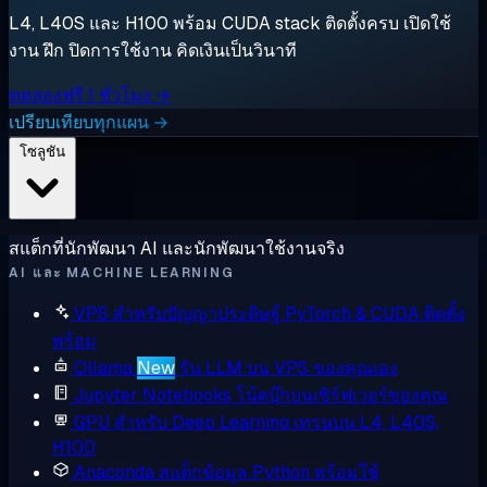
L4, L40S และ H100 พร้อม CUDA stack ติดตั้งครบ เปิดใช้
งาน ฝึก ปิดการใช้งาน คิดเงินเป็นวินาที
ทดลองฟรี 1 ชั่วโมง →
เปรียบเทียบทุกแผน →
โซลูชัน
สแต็กที่นักพัฒนา AI และนักพัฒนาใช้งานจริง
AI และ MACHINE LEARNING
VPS สำหรับปัญญาประดิษฐ์
PyTorch & CUDA ติดตั้ง
พร้อม
Ollama
New
รัน LLM บน VPS ของคุณเอง
Jupyter Notebooks
โน้ตบุ๊กบนเซิร์ฟเวอร์ของคุณ
GPU สำหรับ Deep Learning
เทรนบน L4, L40S,
H100
Anaconda
สแต็กข้อมูล Python พร้อมใช้