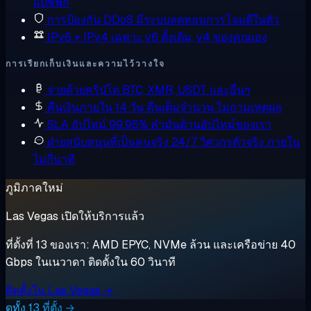
แปซิฟิก
การป้องกัน DDoS
มีระบบลดทอนการโจมตีในตัว
IPv6 + IPv4 เฉพาะ
v6 ดั้งเดิม, v4 ของคุณเอง
การเรียกเก็บเงินและความไว้วางใจ
จ่ายด้วยคริปโต
BTC, XMR, USDT และอื่นๆ
คืนเงินภายใน 14 วัน
คืนเต็มจำนวน ไม่ถามเหตุผล
SLA อัปไทม์ 99.95%
คำมั่นด้านอัปไทม์ของเรา
ฝ่ายสนับสนุนที่เป็นคนจริง 24/7
วิศวกรตัวจริง ภายใน
ไม่กี่นาที
ภูมิภาคใหม่
Las Vegas เปิดให้บริการแล้ว
ที่ตั้งที่ 13 ของเรา: AMD EPYC, NVMe ล้วน และเครือข่าย 40
Gbps ในเนวาดา ติดตั้งใน 60 วินาที
ติดตั้งใน Las Vegas →
ดูทั้ง 13 ที่ตั้ง →