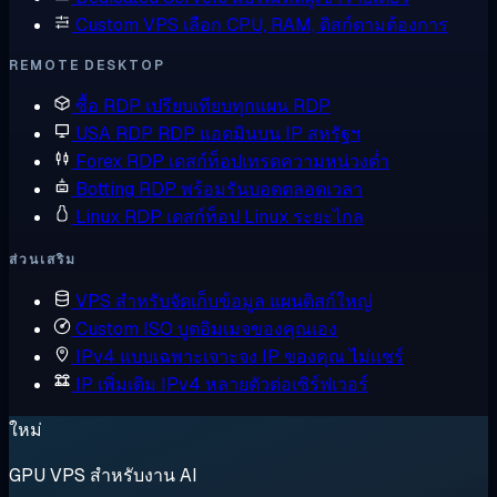
Custom VPS
เลือก CPU, RAM, ดิสก์ตามต้องการ
REMOTE DESKTOP
ซื้อ RDP
เปรียบเทียบทุกแผน RDP
USA RDP
RDP แอดมินบน IP สหรัฐฯ
Forex RDP
เดสก์ท็อปเทรดความหน่วงต่ำ
Botting RDP
พร้อมรันบอตตลอดเวลา
Linux RDP
เดสก์ท็อป Linux ระยะไกล
ส่วนเสริม
VPS สำหรับจัดเก็บข้อมูล
แผนดิสก์ใหญ่
Custom ISO
บูตอิมเมจของคุณเอง
IPv4 แบบเฉพาะเจาะจง
IP ของคุณ ไม่แชร์
IP เพิ่มเติม
IPv4 หลายตัวต่อเซิร์ฟเวอร์
ใหม่
GPU VPS สำหรับงาน AI