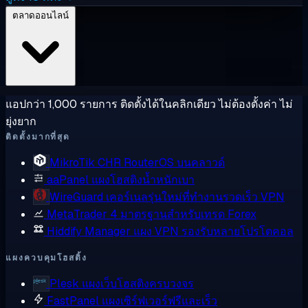
ตลาดออนไลน์
แอปกว่า 1,000 รายการ ติดตั้งได้ในคลิกเดียว ไม่ต้องตั้งค่า ไม่
ยุ่งยาก
ติดตั้งมากที่สุด
MikroTik CHR
RouterOS บนคลาวด์
aaPanel
แผงโฮสติงน้ำหนักเบา
WireGuard
เคอร์เนลรุ่นใหม่ที่ทำงานรวดเร็ว VPN
MetaTrader 4
มาตรฐานสำหรับเทรด Forex
Hiddify Manager
แผง VPN รองรับหลายโปรโตคอล
แผงควบคุมโฮสติ้ง
Plesk
แผงเว็บโฮสติงครบวงจร
FastPanel
แผงเซิร์ฟเวอร์ฟรีและเร็ว