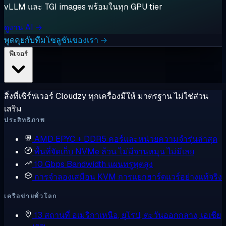
vLLM และ TGI images พร้อมในทุก GPU tier
ดูงาน AI →
พูดคุยกับทีมโซลูชันของเรา →
ฟีเจอร์
สิ่งที่เซิร์ฟเวอร์ Cloudzy ทุกเครื่องมีให้ มาตรฐาน ไม่ใช่ส่วน
เสริม
ประสิทธิภาพ
AMD EPYC + DDR5
คอร์และหน่วยความจำรุ่นล่าสุด
พื้นที่จัดเก็บ NVMe ล้วน
ไม่มีจานหมุน ไม่มีเลย
10 Gbps Bandwidth
แผนทรูพุตสูง
การจำลองเสมือน KVM
การแยกฮาร์ดแวร์อย่างแท้จริง
เครือข่ายทั่วโลก
13 สถานที่
อเมริกาเหนือ, ยุโรป, ตะวันออกกลาง, เอเชีย