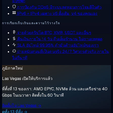
แปซิฟิก
การป้องกัน DDoS
มีระบบลดทอนการโจมตีในตัว
IPv6 + IPv4 เฉพาะ
v6 ดั้งเดิม, v4 ของคุณเอง
การเรียกเก็บเงินและความไว้วางใจ
จ่ายด้วยคริปโต
BTC, XMR, USDT และอื่นๆ
คืนเงินภายใน 14 วัน
คืนเต็มจำนวน ไม่ถามเหตุผล
SLA อัปไทม์ 99.95%
คำมั่นด้านอัปไทม์ของเรา
ฝ่ายสนับสนุนที่เป็นคนจริง 24/7
วิศวกรตัวจริง ภายใน
ไม่กี่นาที
ภูมิภาคใหม่
Las Vegas เปิดให้บริการแล้ว
ที่ตั้งที่ 13 ของเรา: AMD EPYC, NVMe ล้วน และเครือข่าย 40
Gbps ในเนวาดา ติดตั้งใน 60 วินาที
ติดตั้งใน Las Vegas →
ดูทั้ง 13 ที่ตั้ง →