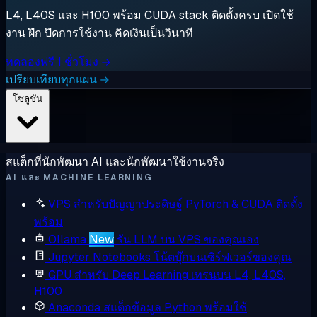
L4, L40S และ H100 พร้อม CUDA stack ติดตั้งครบ เปิดใช้
งาน ฝึก ปิดการใช้งาน คิดเงินเป็นวินาที
ทดลองฟรี 1 ชั่วโมง →
เปรียบเทียบทุกแผน →
โซลูชัน
สแต็กที่นักพัฒนา AI และนักพัฒนาใช้งานจริง
AI และ MACHINE LEARNING
VPS สำหรับปัญญาประดิษฐ์
PyTorch & CUDA ติดตั้ง
พร้อม
Ollama
New
รัน LLM บน VPS ของคุณเอง
Jupyter Notebooks
โน้ตบุ๊กบนเซิร์ฟเวอร์ของคุณ
GPU สำหรับ Deep Learning
เทรนบน L4, L40S,
H100
Anaconda
สแต็กข้อมูล Python พร้อมใช้