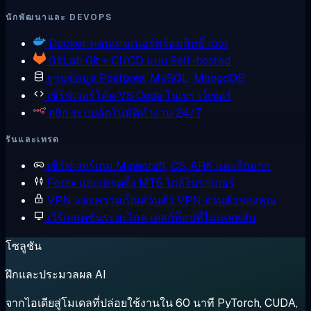
นักพัฒนาและ DEVOPS
Docker
คอนเทนเนอร์พร้อมสิทธิ์ root
GitLab
Git + CI/CD แบบ Self-hosted
ฐานข้อมูล
Postgres, MySQL, MongoDB
เซิร์ฟเวอร์โค้ด
VS Code ในเบราว์เซอร์
n8n
ระบบอัตโนมัติทำงาน 24/7
รันและเทรด
เซิร์ฟเวอร์เกม
Minecraft, CS, ARK และอีกมาก
Forex และเทรดดิ้ง
MT5 ใกล้โบรกเกอร์
VPN และความเป็นส่วนตัว
VPN ส่วนตัวของคุณ
เวิร์กสเตชันระยะไกล
เดสก์ท็อปที่ไม่เคยหลับ
โซลูชัน
ฝึกและประมวลผล AI
จากไอเดียสู่โมเดลที่ปล่อยใช้งานใน 60 นาที PyTorch, CUDA,