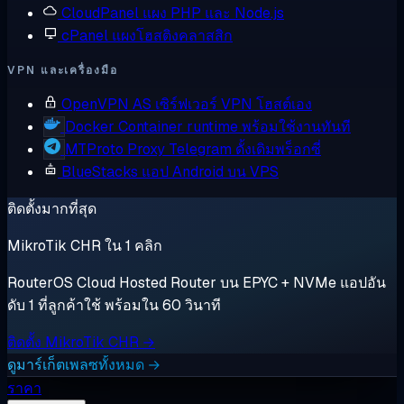
CloudPanel
แผง PHP และ Node.js
cPanel
แผงโฮสติงคลาสสิก
VPN และเครื่องมือ
OpenVPN AS
เซิร์ฟเวอร์ VPN โฮสต์เอง
Docker
Container runtime พร้อมใช้งานทันที
MTProto Proxy
Telegram ดั้งเดิมพร็อกซี่
BlueStacks
แอป Android บน VPS
ติดตั้งมากที่สุด
MikroTik CHR ใน 1 คลิก
RouterOS Cloud Hosted Router บน EPYC + NVMe แอปอัน
ดับ 1 ที่ลูกค้าใช้ พร้อมใน 60 วินาที
ติดตั้ง MikroTik CHR →
ดูมาร์เก็ตเพลซทั้งหมด →
ราคา