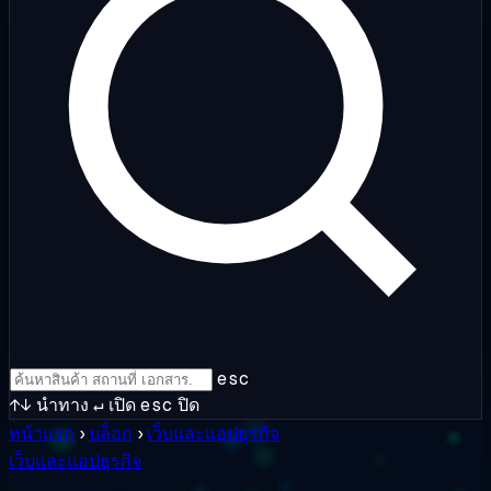
esc
↑↓
นำทาง
↵
เปิด
esc
ปิด
หน้าแรก
›
บล็อก
›
เว็บและแอปธุรกิจ
เว็บและแอปธุรกิจ