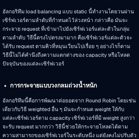
อัลกอริทึม load balancing แบบ static นี้ทำงานโดยวนผ่าน
เซิร์ฟเวอร์ตามลำดับที่กำหนดไว้ล่วงหน้า กล่าวคือ มันจะ
กระจาย request ที่เข้ามาไปยังเซิร์ฟเวอร์แต่ละตัวในกลุ่ม
ตามลำดับ วิธีนี้ตรงไปตรงมามาก คือเซิร์ฟเวอร์แต่ละตัวจะ
ได้รับ request ตามคิวที่หมุนเวียนไปเรื่อย ๆ อย่างไรก็ตาม
วิธีนี้ไม่ได้คำนึงถึงความแตกต่างของ capacity หรือโหลด
ปัจจุบันของแต่ละเซิร์ฟเวอร์
การกระจายแบบวงกลมถ่วงน้ำหนัก
อัลกอริทึมนี้คือการพัฒนาต่อยอดจาก Round Robin โดยเช่น
เดียวกับวิธี weighted อื่น ๆ มันจะกำหนด weight ให้กับ
แต่ละเซิร์ฟเวอร์ตาม capacity เซิร์ฟเวอร์ที่มี weight สูงกว่า
จะรับ request มากกว่า วิธีนี้ช่วยให้กระจายโหลดได้ตาม
ความสามารถของเซิร์ฟเวอร์ในระดับหนึ่ง แต่ยังคงไม่ปรับตัว