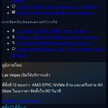
แปซิฟิก
การป้องกัน DDoS
มีระบบลดทอนการโจมตีในตัว
IPv6 + IPv4 เฉพาะ
v6 ดั้งเดิม, v4 ของคุณเอง
การเรียกเก็บเงินและความไว้วางใจ
จ่ายด้วยคริปโต
BTC, XMR, USDT และอื่นๆ
คืนเงินภายใน 14 วัน
คืนเต็มจำนวน ไม่ถามเหตุผล
SLA อัปไทม์ 99.95%
คำมั่นด้านอัปไทม์ของเรา
ฝ่ายสนับสนุนที่เป็นคนจริง 24/7
วิศวกรตัวจริง ภายใน
ไม่กี่นาที
ภูมิภาคใหม่
Las Vegas เปิดให้บริการแล้ว
ที่ตั้งที่ 13 ของเรา: AMD EPYC, NVMe ล้วน และเครือข่าย 40
Gbps ในเนวาดา ติดตั้งใน 60 วินาที
ติดตั้งใน Las Vegas →
ดูทั้ง 13 ที่ตั้ง →