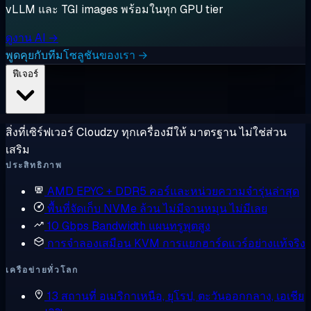
vLLM และ TGI images พร้อมในทุก GPU tier
ดูงาน AI →
พูดคุยกับทีมโซลูชันของเรา →
ฟีเจอร์
สิ่งที่เซิร์ฟเวอร์ Cloudzy ทุกเครื่องมีให้ มาตรฐาน ไม่ใช่ส่วน
เสริม
ประสิทธิภาพ
AMD EPYC + DDR5
คอร์และหน่วยความจำรุ่นล่าสุด
พื้นที่จัดเก็บ NVMe ล้วน
ไม่มีจานหมุน ไม่มีเลย
10 Gbps Bandwidth
แผนทรูพุตสูง
การจำลองเสมือน KVM
การแยกฮาร์ดแวร์อย่างแท้จริง
เครือข่ายทั่วโลก
13 สถานที่
อเมริกาเหนือ, ยุโรป, ตะวันออกกลาง, เอเชีย