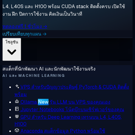
L4, L40S และ H100 พร้อม CUDA stack ติดตั้งครบ เปิดใช้
งาน ฝึก ปิดการใช้งาน คิดเงินเป็นวินาที
ทดลองฟรี 1 ชั่วโมง →
เปรียบเทียบทุกแผน →
โซลูชัน
สแต็กที่นักพัฒนา AI และนักพัฒนาใช้งานจริง
AI และ MACHINE LEARNING
VPS สำหรับปัญญาประดิษฐ์
PyTorch & CUDA ติดตั้ง
พร้อม
Ollama
New
รัน LLM บน VPS ของคุณเอง
Jupyter Notebooks
โน้ตบุ๊กบนเซิร์ฟเวอร์ของคุณ
GPU สำหรับ Deep Learning
เทรนบน L4, L40S,
H100
Anaconda
สแต็กข้อมูล Python พร้อมใช้