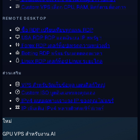
Custom VPS
เลือก CPU, RAM, ดิสก์ตามต้องการ
REMOTE DESKTOP
ซื้อ RDP
เปรียบเทียบทุกแผน RDP
USA RDP
RDP แอดมินบน IP สหรัฐฯ
Forex RDP
เดสก์ท็อปเทรดความหน่วงต่ำ
Botting RDP
พร้อมรันบอตตลอดเวลา
Linux RDP
เดสก์ท็อป Linux ระยะไกล
ส่วนเสริม
VPS สำหรับจัดเก็บข้อมูล
แผนดิสก์ใหญ่
Custom ISO
บูตอิมเมจของคุณเอง
IPv4 แบบเฉพาะเจาะจง
IP ของคุณ ไม่แชร์
IP เพิ่มเติม
IPv4 หลายตัวต่อเซิร์ฟเวอร์
ใหม่
GPU VPS สำหรับงาน AI