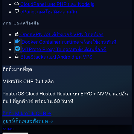
CloudPanel
แผง PHP และ Node.js
cPanel
แผงโฮสติงคลาสสิก
VPN และเครื่องมือ
OpenVPN AS
เซิร์ฟเวอร์ VPN โฮสต์เอง
Docker
Container runtime พร้อมใช้งานทันที
MTProto Proxy
Telegram ดั้งเดิมพร็อกซี่
BlueStacks
แอป Android บน VPS
ติดตั้งมากที่สุด
MikroTik CHR ใน 1 คลิก
RouterOS Cloud Hosted Router บน EPYC + NVMe แอปอัน
ดับ 1 ที่ลูกค้าใช้ พร้อมใน 60 วินาที
ติดตั้ง MikroTik CHR →
ดูมาร์เก็ตเพลซทั้งหมด →
ราคา