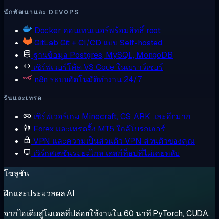
นักพัฒนาและ DEVOPS
Docker
คอนเทนเนอร์พร้อมสิทธิ์ root
GitLab
Git + CI/CD แบบ Self-hosted
ฐานข้อมูล
Postgres, MySQL, MongoDB
เซิร์ฟเวอร์โค้ด
VS Code ในเบราว์เซอร์
n8n
ระบบอัตโนมัติทำงาน 24/7
รันและเทรด
เซิร์ฟเวอร์เกม
Minecraft, CS, ARK และอีกมาก
Forex และเทรดดิ้ง
MT5 ใกล้โบรกเกอร์
VPN และความเป็นส่วนตัว
VPN ส่วนตัวของคุณ
เวิร์กสเตชันระยะไกล
เดสก์ท็อปที่ไม่เคยหลับ
โซลูชัน
ฝึกและประมวลผล AI
จากไอเดียสู่โมเดลที่ปล่อยใช้งานใน 60 นาที PyTorch, CUDA,