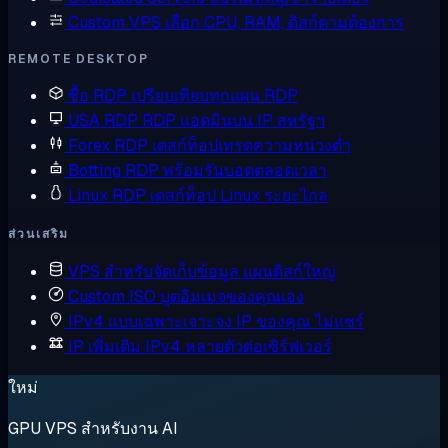
Custom VPS
เลือก CPU, RAM, ดิสก์ตามต้องการ
REMOTE DESKTOP
ซื้อ RDP
เปรียบเทียบทุกแผน RDP
USA RDP
RDP แอดมินบน IP สหรัฐฯ
Forex RDP
เดสก์ท็อปเทรดความหน่วงต่ำ
Botting RDP
พร้อมรันบอตตลอดเวลา
Linux RDP
เดสก์ท็อป Linux ระยะไกล
ส่วนเสริม
VPS สำหรับจัดเก็บข้อมูล
แผนดิสก์ใหญ่
Custom ISO
บูตอิมเมจของคุณเอง
IPv4 แบบเฉพาะเจาะจง
IP ของคุณ ไม่แชร์
IP เพิ่มเติม
IPv4 หลายตัวต่อเซิร์ฟเวอร์
ใหม่
GPU VPS สำหรับงาน AI