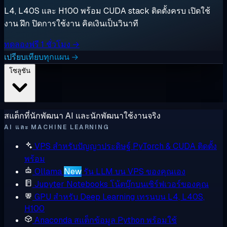
L4, L40S และ H100 พร้อม CUDA stack ติดตั้งครบ เปิดใช้
งาน ฝึก ปิดการใช้งาน คิดเงินเป็นวินาที
ทดลองฟรี 1 ชั่วโมง →
เปรียบเทียบทุกแผน →
โซลูชัน
สแต็กที่นักพัฒนา AI และนักพัฒนาใช้งานจริง
AI และ MACHINE LEARNING
VPS สำหรับปัญญาประดิษฐ์
PyTorch & CUDA ติดตั้ง
พร้อม
Ollama
New
รัน LLM บน VPS ของคุณเอง
Jupyter Notebooks
โน้ตบุ๊กบนเซิร์ฟเวอร์ของคุณ
GPU สำหรับ Deep Learning
เทรนบน L4, L40S,
H100
Anaconda
สแต็กข้อมูล Python พร้อมใช้