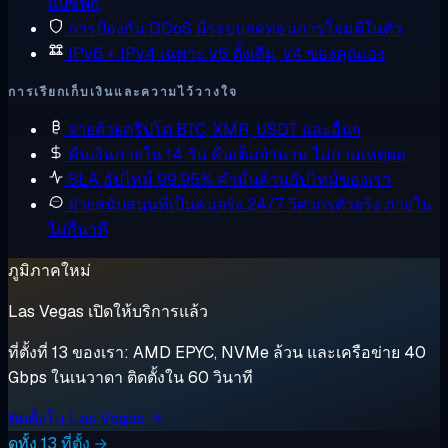
แปซิฟิก
การป้องกัน DDoS
มีระบบลดทอนการโจมตีในตัว
IPv6 + IPv4 เฉพาะ
v6 ดั้งเดิม, v4 ของคุณเอง
การเรียกเก็บเงินและความไว้วางใจ
จ่ายด้วยคริปโต
BTC, XMR, USDT และอื่นๆ
คืนเงินภายใน 14 วัน
คืนเต็มจำนวน ไม่ถามเหตุผล
SLA อัปไทม์ 99.95%
คำมั่นด้านอัปไทม์ของเรา
ฝ่ายสนับสนุนที่เป็นคนจริง 24/7
วิศวกรตัวจริง ภายใน
ไม่กี่นาที
ภูมิภาคใหม่
Las Vegas เปิดให้บริการแล้ว
ที่ตั้งที่ 13 ของเรา: AMD EPYC, NVMe ล้วน และเครือข่าย 40
Gbps ในเนวาดา ติดตั้งใน 60 วินาที
ติดตั้งใน Las Vegas →
ดูทั้ง 13 ที่ตั้ง →