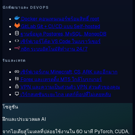
นักพัฒนาและ DEVOPS
Docker
คอนเทนเนอร์พร้อมสิทธิ์ root
GitLab
Git + CI/CD แบบ Self-hosted
ฐานข้อมูล
Postgres, MySQL, MongoDB
เซิร์ฟเวอร์โค้ด
VS Code ในเบราว์เซอร์
n8n
ระบบอัตโนมัติทำงาน 24/7
รันและเทรด
เซิร์ฟเวอร์เกม
Minecraft, CS, ARK และอีกมาก
Forex และเทรดดิ้ง
MT5 ใกล้โบรกเกอร์
VPN และความเป็นส่วนตัว
VPN ส่วนตัวของคุณ
เวิร์กสเตชันระยะไกล
เดสก์ท็อปที่ไม่เคยหลับ
โซลูชัน
ฝึกและประมวลผล AI
จากไอเดียสู่โมเดลที่ปล่อยใช้งานใน 60 นาที PyTorch, CUDA,