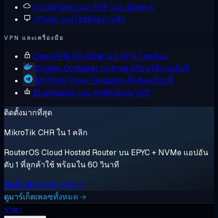
CloudPanel
แผง PHP และ Node.js
cPanel
แผงโฮสติงคลาสสิก
VPN และเครื่องมือ
OpenVPN AS
เซิร์ฟเวอร์ VPN โฮสต์เอง
Docker
Container runtime พร้อมใช้งานทันที
MTProto Proxy
Telegram ดั้งเดิมพร็อกซี่
BlueStacks
แอป Android บน VPS
ติดตั้งมากที่สุด
MikroTik CHR ใน 1 คลิก
RouterOS Cloud Hosted Router บน EPYC + NVMe แอปอัน
ดับ 1 ที่ลูกค้าใช้ พร้อมใน 60 วินาที
ติดตั้ง MikroTik CHR →
ดูมาร์เก็ตเพลซทั้งหมด →
ราคา