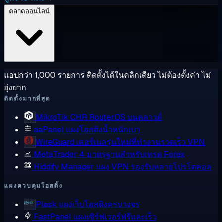
ตลาดออนไลน์
แอปกว่า 1,000 รายการ ติดตั้งได้ในคลิกเดียว ไม่ต้องตั้งค่า ไม่
ยุ่งยาก
ติดตั้งมากที่สุด
MikroTik CHR
RouterOS บนคลาวด์
aaPanel
แผงโฮสติงน้ำหนักเบา
WireGuard
เคอร์เนลรุ่นใหม่ที่ทำงานรวดเร็ว VPN
MetaTrader 4
มาตรฐานสำหรับเทรด Forex
Hiddify Manager
แผง VPN รองรับหลายโปรโตคอล
แผงควบคุมโฮสติ้ง
Plesk
แผงเว็บโฮสติงครบวงจร
FastPanel
แผงเซิร์ฟเวอร์ฟรีและเร็ว