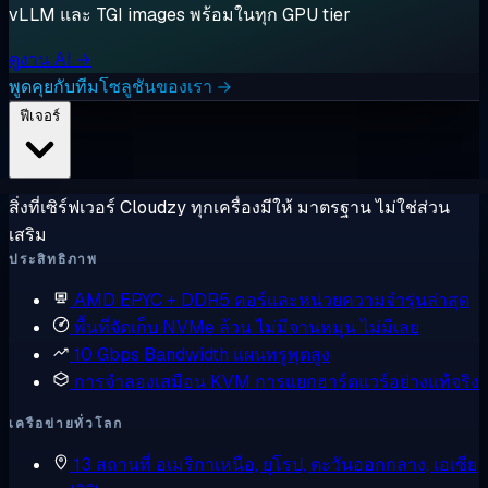
vLLM และ TGI images พร้อมในทุก GPU tier
ดูงาน AI →
พูดคุยกับทีมโซลูชันของเรา →
ฟีเจอร์
สิ่งที่เซิร์ฟเวอร์ Cloudzy ทุกเครื่องมีให้ มาตรฐาน ไม่ใช่ส่วน
เสริม
ประสิทธิภาพ
AMD EPYC + DDR5
คอร์และหน่วยความจำรุ่นล่าสุด
พื้นที่จัดเก็บ NVMe ล้วน
ไม่มีจานหมุน ไม่มีเลย
10 Gbps Bandwidth
แผนทรูพุตสูง
การจำลองเสมือน KVM
การแยกฮาร์ดแวร์อย่างแท้จริง
เครือข่ายทั่วโลก
13 สถานที่
อเมริกาเหนือ, ยุโรป, ตะวันออกกลาง, เอเชีย