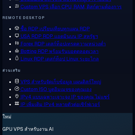
Custom VPS
เลือก CPU, RAM, ดิสก์ตามต้องการ
REMOTE DESKTOP
ซื้อ RDP
เปรียบเทียบทุกแผน RDP
USA RDP
RDP แอดมินบน IP สหรัฐฯ
Forex RDP
เดสก์ท็อปเทรดความหน่วงต่ำ
Botting RDP
พร้อมรันบอตตลอดเวลา
Linux RDP
เดสก์ท็อป Linux ระยะไกล
ส่วนเสริม
VPS สำหรับจัดเก็บข้อมูล
แผนดิสก์ใหญ่
Custom ISO
บูตอิมเมจของคุณเอง
IPv4 แบบเฉพาะเจาะจง
IP ของคุณ ไม่แชร์
IP เพิ่มเติม
IPv4 หลายตัวต่อเซิร์ฟเวอร์
ใหม่
GPU VPS สำหรับงาน AI