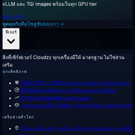
vLLM และ TGI images พร้อมในทุก GPU tier
ดูงาน AI →
พูดคุยกับทีมโซลูชันของเรา →
ฟีเจอร์
สิ่งที่เซิร์ฟเวอร์ Cloudzy ทุกเครื่องมีให้ มาตรฐาน ไม่ใช่ส่วน
เสริม
ประสิทธิภาพ
AMD EPYC + DDR5
คอร์และหน่วยความจำรุ่นล่าสุด
พื้นที่จัดเก็บ NVMe ล้วน
ไม่มีจานหมุน ไม่มีเลย
10 Gbps Bandwidth
แผนทรูพุตสูง
การจำลองเสมือน KVM
การแยกฮาร์ดแวร์อย่างแท้จริง
เครือข่ายทั่วโลก
13 สถานที่
อเมริกาเหนือ, ยุโรป, ตะวันออกกลาง, เอเชีย