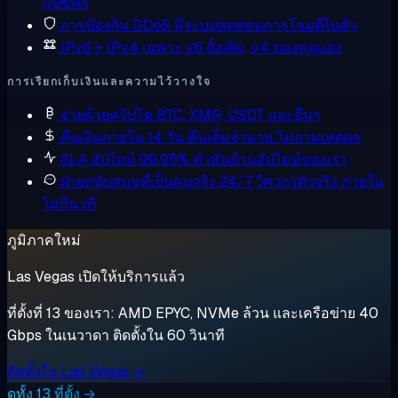
แปซิฟิก
การป้องกัน DDoS
มีระบบลดทอนการโจมตีในตัว
IPv6 + IPv4 เฉพาะ
v6 ดั้งเดิม, v4 ของคุณเอง
การเรียกเก็บเงินและความไว้วางใจ
จ่ายด้วยคริปโต
BTC, XMR, USDT และอื่นๆ
คืนเงินภายใน 14 วัน
คืนเต็มจำนวน ไม่ถามเหตุผล
SLA อัปไทม์ 99.95%
คำมั่นด้านอัปไทม์ของเรา
ฝ่ายสนับสนุนที่เป็นคนจริง 24/7
วิศวกรตัวจริง ภายใน
ไม่กี่นาที
ภูมิภาคใหม่
Las Vegas เปิดให้บริการแล้ว
ที่ตั้งที่ 13 ของเรา: AMD EPYC, NVMe ล้วน และเครือข่าย 40
Gbps ในเนวาดา ติดตั้งใน 60 วินาที
ติดตั้งใน Las Vegas →
ดูทั้ง 13 ที่ตั้ง →