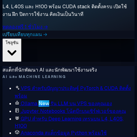
L4, L40S และ H100 พร้อม CUDA stack ติดตั้งครบ เปิดใช้
งาน ฝึก ปิดการใช้งาน คิดเงินเป็นวินาที
ทดลองฟรี 1 ชั่วโมง →
เปรียบเทียบทุกแผน →
โซลูชัน
สแต็กที่นักพัฒนา AI และนักพัฒนาใช้งานจริง
AI และ MACHINE LEARNING
VPS สำหรับปัญญาประดิษฐ์
PyTorch & CUDA ติดตั้ง
พร้อม
Ollama
New
รัน LLM บน VPS ของคุณเอง
Jupyter Notebooks
โน้ตบุ๊กบนเซิร์ฟเวอร์ของคุณ
GPU สำหรับ Deep Learning
เทรนบน L4, L40S,
H100
Anaconda
สแต็กข้อมูล Python พร้อมใช้