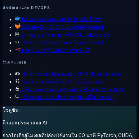
นักพัฒนาและ DEVOPS
Docker
คอนเทนเนอร์พร้อมสิทธิ์ root
GitLab
Git + CI/CD แบบ Self-hosted
ฐานข้อมูล
Postgres, MySQL, MongoDB
เซิร์ฟเวอร์โค้ด
VS Code ในเบราว์เซอร์
n8n
ระบบอัตโนมัติทำงาน 24/7
รันและเทรด
เซิร์ฟเวอร์เกม
Minecraft, CS, ARK และอีกมาก
Forex และเทรดดิ้ง
MT5 ใกล้โบรกเกอร์
VPN และความเป็นส่วนตัว
VPN ส่วนตัวของคุณ
เวิร์กสเตชันระยะไกล
เดสก์ท็อปที่ไม่เคยหลับ
โซลูชัน
ฝึกและประมวลผล AI
จากไอเดียสู่โมเดลที่ปล่อยใช้งานใน 60 นาที PyTorch, CUDA,