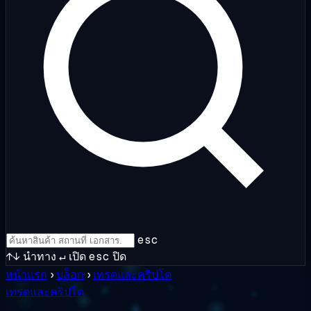
esc
↑↓
นำทาง
↵
เปิด
esc
ปิด
หน้าแรก
›
บล็อก
›
เทรดและคริปโต
เทรดและคริปโต