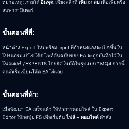
หมายเหตุ: ภายใต้
อินพุต
, เพียงคลิกที่
เพิ่ม
or
ลบ
เพื่อเพิ่มหรือ
ลบพารามิเตอร์
ขั้นตอนที่สี่:
หน้าต่าง Expert ใหม่พร้อม input ที่กำหนดเองจะเปิดขึ้นใน
โปรแกรมแก้ไขโค้ด ไฟล์ต้นฉบับของ EA จะถูกบันทึกไว้ใน
โฟลเดอร์ /EXPERTS โดยอัตโนมัติในรูปแบบ *.MQ4 จากนี้
คุณก็เริ่มเขียนโค้ด EA ได้เลย
ขั้นตอนที่ห้า:
เมื่อพัฒนา EA เสร็จแล้ว ให้ทำการคอมไพล์ ใน Expert
Editor ให้กดปุ่ม F5 เพื่อเริ่มต้น
ไฟล์ – คอมไพล์
คำสั่ง