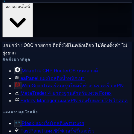
ตลาดออนไลน์
แอปกว่า 1,000 รายการ ติดตั้งได้ในคลิกเดียว ไม่ต้องตั้งค่า ไม่
ยุ่งยาก
ติดตั้งมากที่สุด
MikroTik CHR
RouterOS บนคลาวด์
aaPanel
แผงโฮสติงน้ำหนักเบา
WireGuard
เคอร์เนลรุ่นใหม่ที่ทำงานรวดเร็ว VPN
MetaTrader 4
มาตรฐานสำหรับเทรด Forex
Hiddify Manager
แผง VPN รองรับหลายโปรโตคอล
แผงควบคุมโฮสติ้ง
Plesk
แผงเว็บโฮสติงครบวงจร
FastPanel
แผงเซิร์ฟเวอร์ฟรีและเร็ว