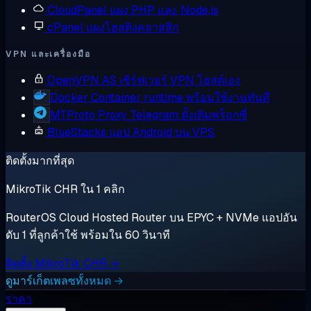
CloudPanel
แผง PHP และ Node.js
cPanel
แผงโฮสติงคลาสสิก
VPN และเครื่องมือ
OpenVPN AS
เซิร์ฟเวอร์ VPN โฮสต์เอง
Docker
Container runtime พร้อมใช้งานทันที
MTProto Proxy
Telegram ดั้งเดิมพร็อกซี่
BlueStacks
แอป Android บน VPS
ติดตั้งมากที่สุด
MikroTik CHR ใน 1 คลิก
RouterOS Cloud Hosted Router บน EPYC + NVMe แอปอัน
ดับ 1 ที่ลูกค้าใช้ พร้อมใน 60 วินาที
ติดตั้ง MikroTik CHR →
ดูมาร์เก็ตเพลซทั้งหมด →
ราคา