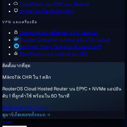
CloudPanel
แผง PHP และ Node.js
cPanel
แผงโฮสติงคลาสสิก
VPN และเครื่องมือ
OpenVPN AS
เซิร์ฟเวอร์ VPN โฮสต์เอง
Docker
Container runtime พร้อมใช้งานทันที
MTProto Proxy
Telegram ดั้งเดิมพร็อกซี่
BlueStacks
แอป Android บน VPS
ติดตั้งมากที่สุด
MikroTik CHR ใน 1 คลิก
RouterOS Cloud Hosted Router บน EPYC + NVMe แอปอัน
ดับ 1 ที่ลูกค้าใช้ พร้อมใน 60 วินาที
ติดตั้ง MikroTik CHR →
ดูมาร์เก็ตเพลซทั้งหมด →
ราคา