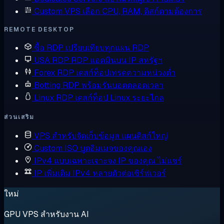
Custom VPS
เลือก CPU, RAM, ดิสก์ตามต้องการ
REMOTE DESKTOP
ซื้อ RDP
เปรียบเทียบทุกแผน RDP
USA RDP
RDP แอดมินบน IP สหรัฐฯ
Forex RDP
เดสก์ท็อปเทรดความหน่วงต่ำ
Botting RDP
พร้อมรันบอตตลอดเวลา
Linux RDP
เดสก์ท็อป Linux ระยะไกล
ส่วนเสริม
VPS สำหรับจัดเก็บข้อมูล
แผนดิสก์ใหญ่
Custom ISO
บูตอิมเมจของคุณเอง
IPv4 แบบเฉพาะเจาะจง
IP ของคุณ ไม่แชร์
IP เพิ่มเติม
IPv4 หลายตัวต่อเซิร์ฟเวอร์
ใหม่
GPU VPS สำหรับงาน AI