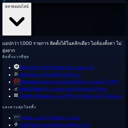
ตลาดออนไลน์
แอปกว่า 1,000 รายการ ติดตั้งได้ในคลิกเดียว ไม่ต้องตั้งค่า ไม่
ยุ่งยาก
ติดตั้งมากที่สุด
MikroTik CHR
RouterOS บนคลาวด์
aaPanel
แผงโฮสติงน้ำหนักเบา
WireGuard
เคอร์เนลรุ่นใหม่ที่ทำงานรวดเร็ว VPN
MetaTrader 4
มาตรฐานสำหรับเทรด Forex
Hiddify Manager
แผง VPN รองรับหลายโปรโตคอล
แผงควบคุมโฮสติ้ง
Plesk
แผงเว็บโฮสติงครบวงจร
FastPanel
แผงเซิร์ฟเวอร์ฟรีและเร็ว