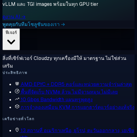
vLLM และ TGI images พร้อมในทุก GPU tier
ดูงาน AI →
พูดคุยกับทีมโซลูชันของเรา →
ฟีเจอร์
สิ่งที่เซิร์ฟเวอร์ Cloudzy ทุกเครื่องมีให้ มาตรฐาน ไม่ใช่ส่วน
เสริม
ประสิทธิภาพ
AMD EPYC + DDR5
คอร์และหน่วยความจำรุ่นล่าสุด
พื้นที่จัดเก็บ NVMe ล้วน
ไม่มีจานหมุน ไม่มีเลย
10 Gbps Bandwidth
แผนทรูพุตสูง
การจำลองเสมือน KVM
การแยกฮาร์ดแวร์อย่างแท้จริง
เครือข่ายทั่วโลก
13 สถานที่
อเมริกาเหนือ, ยุโรป, ตะวันออกกลาง, เอเชีย