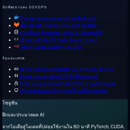
นักพัฒนาและ DEVOPS
Docker
คอนเทนเนอร์พร้อมสิทธิ์ root
GitLab
Git + CI/CD แบบ Self-hosted
ฐานข้อมูล
Postgres, MySQL, MongoDB
เซิร์ฟเวอร์โค้ด
VS Code ในเบราว์เซอร์
n8n
ระบบอัตโนมัติทำงาน 24/7
รันและเทรด
เซิร์ฟเวอร์เกม
Minecraft, CS, ARK และอีกมาก
Forex และเทรดดิ้ง
MT5 ใกล้โบรกเกอร์
VPN และความเป็นส่วนตัว
VPN ส่วนตัวของคุณ
เวิร์กสเตชันระยะไกล
เดสก์ท็อปที่ไม่เคยหลับ
โซลูชัน
ฝึกและประมวลผล AI
จากไอเดียสู่โมเดลที่ปล่อยใช้งานใน 60 นาที PyTorch, CUDA,