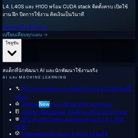
L4, L40S และ H100 พร้อม CUDA stack ติดตั้งครบ เปิดใช้
งาน ฝึก ปิดการใช้งาน คิดเงินเป็นวินาที
ทดลองฟรี 1 ชั่วโมง →
เปรียบเทียบทุกแผน →
โซลูชัน
สแต็กที่นักพัฒนา AI และนักพัฒนาใช้งานจริง
AI และ MACHINE LEARNING
VPS สำหรับปัญญาประดิษฐ์
PyTorch & CUDA ติดตั้ง
พร้อม
Ollama
New
รัน LLM บน VPS ของคุณเอง
Jupyter Notebooks
โน้ตบุ๊กบนเซิร์ฟเวอร์ของคุณ
GPU สำหรับ Deep Learning
เทรนบน L4, L40S,
H100
Anaconda
สแต็กข้อมูล Python พร้อมใช้