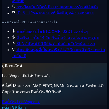
แปซิฟิก
การป้องกัน DDoS
มีระบบลดทอนการโจมตีในตัว
IPv6 + IPv4 เฉพาะ
v6 ดั้งเดิม, v4 ของคุณเอง
การเรียกเก็บเงินและความไว้วางใจ
จ่ายด้วยคริปโต
BTC, XMR, USDT และอื่นๆ
คืนเงินภายใน 14 วัน
คืนเต็มจำนวน ไม่ถามเหตุผล
SLA อัปไทม์ 99.95%
คำมั่นด้านอัปไทม์ของเรา
ฝ่ายสนับสนุนที่เป็นคนจริง 24/7
วิศวกรตัวจริง ภายใน
ไม่กี่นาที
ภูมิภาคใหม่
Las Vegas เปิดให้บริการแล้ว
ที่ตั้งที่ 13 ของเรา: AMD EPYC, NVMe ล้วน และเครือข่าย 40
Gbps ในเนวาดา ติดตั้งใน 60 วินาที
ติดตั้งใน Las Vegas →
ดูทั้ง 13 ที่ตั้ง →