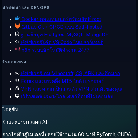
นักพัฒนาและ DEVOPS
Docker
คอนเทนเนอร์พร้อมสิทธิ์ root
GitLab
Git + CI/CD แบบ Self-hosted
ฐานข้อมูล
Postgres, MySQL, MongoDB
เซิร์ฟเวอร์โค้ด
VS Code ในเบราว์เซอร์
n8n
ระบบอัตโนมัติทำงาน 24/7
รันและเทรด
เซิร์ฟเวอร์เกม
Minecraft, CS, ARK และอีกมาก
Forex และเทรดดิ้ง
MT5 ใกล้โบรกเกอร์
VPN และความเป็นส่วนตัว
VPN ส่วนตัวของคุณ
เวิร์กสเตชันระยะไกล
เดสก์ท็อปที่ไม่เคยหลับ
โซลูชัน
ฝึกและประมวลผล AI
จากไอเดียสู่โมเดลที่ปล่อยใช้งานใน 60 นาที PyTorch, CUDA,