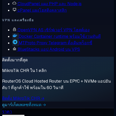
CloudPanel
แผง PHP และ Node.js
cPanel
แผงโฮสติงคลาสสิก
VPN และเครื่องมือ
OpenVPN AS
เซิร์ฟเวอร์ VPN โฮสต์เอง
Docker
Container runtime พร้อมใช้งานทันที
MTProto Proxy
Telegram ดั้งเดิมพร็อกซี่
BlueStacks
แอป Android บน VPS
ติดตั้งมากที่สุด
MikroTik CHR ใน 1 คลิก
RouterOS Cloud Hosted Router บน EPYC + NVMe แอปอัน
ดับ 1 ที่ลูกค้าใช้ พร้อมใน 60 วินาที
ติดตั้ง MikroTik CHR →
ดูมาร์เก็ตเพลซทั้งหมด →
ราคา