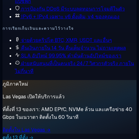
แปซิฟิก
การป้องกัน DDoS
มีระบบลดทอนการโจมตีในตัว
IPv6 + IPv4 เฉพาะ
v6 ดั้งเดิม, v4 ของคุณเอง
การเรียกเก็บเงินและความไว้วางใจ
จ่ายด้วยคริปโต
BTC, XMR, USDT และอื่นๆ
คืนเงินภายใน 14 วัน
คืนเต็มจำนวน ไม่ถามเหตุผล
SLA อัปไทม์ 99.95%
คำมั่นด้านอัปไทม์ของเรา
ฝ่ายสนับสนุนที่เป็นคนจริง 24/7
วิศวกรตัวจริง ภายใน
ไม่กี่นาที
ภูมิภาคใหม่
Las Vegas เปิดให้บริการแล้ว
ที่ตั้งที่ 13 ของเรา: AMD EPYC, NVMe ล้วน และเครือข่าย 40
Gbps ในเนวาดา ติดตั้งใน 60 วินาที
ติดตั้งใน Las Vegas →
ดูทั้ง 13 ที่ตั้ง →