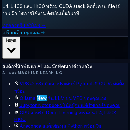
L4, L40S และ H100 พร้อม CUDA stack ติดตั้งครบ เปิดใช้
งาน ฝึก ปิดการใช้งาน คิดเงินเป็นวินาที
ทดลองฟรี 1 ชั่วโมง →
เปรียบเทียบทุกแผน →
โซลูชัน
สแต็กที่นักพัฒนา AI และนักพัฒนาใช้งานจริง
AI และ MACHINE LEARNING
VPS สำหรับปัญญาประดิษฐ์
PyTorch & CUDA ติดตั้ง
พร้อม
Ollama
New
รัน LLM บน VPS ของคุณเอง
Jupyter Notebooks
โน้ตบุ๊กบนเซิร์ฟเวอร์ของคุณ
GPU สำหรับ Deep Learning
เทรนบน L4, L40S,
H100
Anaconda
สแต็กข้อมูล Python พร้อมใช้