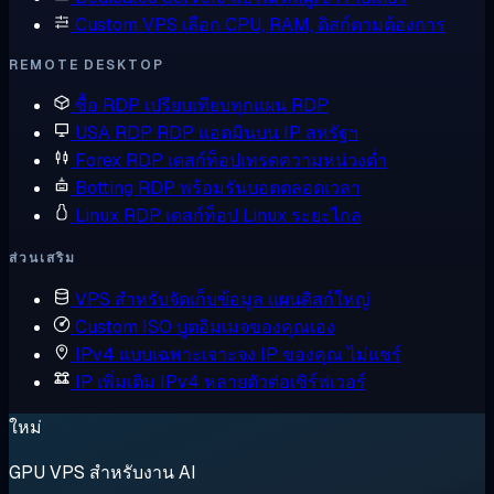
Custom VPS
เลือก CPU, RAM, ดิสก์ตามต้องการ
REMOTE DESKTOP
ซื้อ RDP
เปรียบเทียบทุกแผน RDP
USA RDP
RDP แอดมินบน IP สหรัฐฯ
Forex RDP
เดสก์ท็อปเทรดความหน่วงต่ำ
Botting RDP
พร้อมรันบอตตลอดเวลา
Linux RDP
เดสก์ท็อป Linux ระยะไกล
ส่วนเสริม
VPS สำหรับจัดเก็บข้อมูล
แผนดิสก์ใหญ่
Custom ISO
บูตอิมเมจของคุณเอง
IPv4 แบบเฉพาะเจาะจง
IP ของคุณ ไม่แชร์
IP เพิ่มเติม
IPv4 หลายตัวต่อเซิร์ฟเวอร์
ใหม่
GPU VPS สำหรับงาน AI