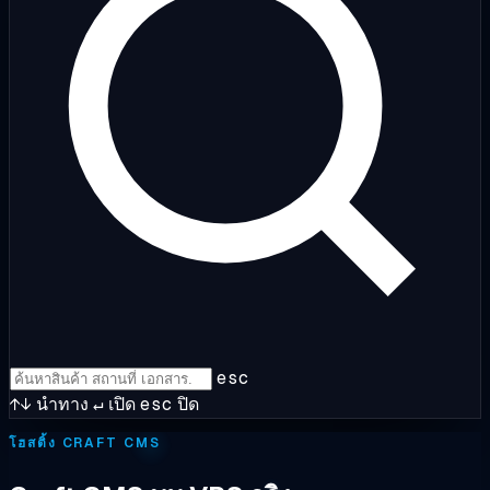
esc
↑↓
นำทาง
↵
เปิด
esc
ปิด
โฮสติ้ง CRAFT CMS