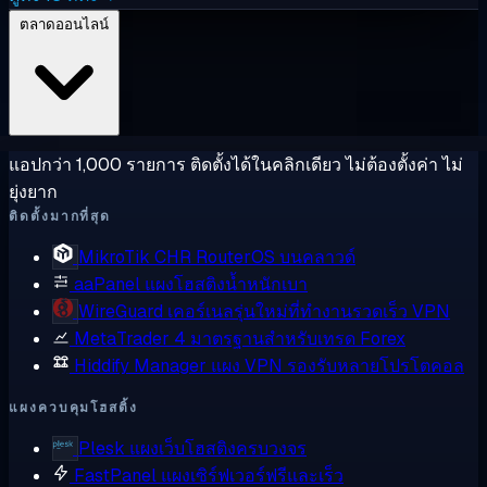
ตลาดออนไลน์
แอปกว่า 1,000 รายการ ติดตั้งได้ในคลิกเดียว ไม่ต้องตั้งค่า ไม่
ยุ่งยาก
ติดตั้งมากที่สุด
MikroTik CHR
RouterOS บนคลาวด์
aaPanel
แผงโฮสติงน้ำหนักเบา
WireGuard
เคอร์เนลรุ่นใหม่ที่ทำงานรวดเร็ว VPN
MetaTrader 4
มาตรฐานสำหรับเทรด Forex
Hiddify Manager
แผง VPN รองรับหลายโปรโตคอล
แผงควบคุมโฮสติ้ง
Plesk
แผงเว็บโฮสติงครบวงจร
FastPanel
แผงเซิร์ฟเวอร์ฟรีและเร็ว