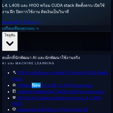
L4, L40S และ H100 พร้อม CUDA stack ติดตั้งครบ เปิดใช้
งาน ฝึก ปิดการใช้งาน คิดเงินเป็นวินาที
ทดลองฟรี 1 ชั่วโมง →
เปรียบเทียบทุกแผน →
โซลูชัน
สแต็กที่นักพัฒนา AI และนักพัฒนาใช้งานจริง
AI และ MACHINE LEARNING
VPS สำหรับปัญญาประดิษฐ์
PyTorch & CUDA ติดตั้ง
พร้อม
Ollama
New
รัน LLM บน VPS ของคุณเอง
Jupyter Notebooks
โน้ตบุ๊กบนเซิร์ฟเวอร์ของคุณ
GPU สำหรับ Deep Learning
เทรนบน L4, L40S,
H100
Anaconda
สแต็กข้อมูล Python พร้อมใช้