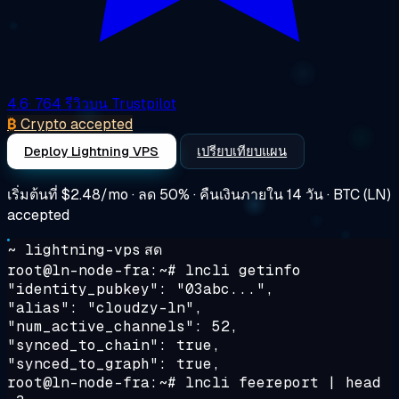
4.6
· 764 รีวิวบน Trustpilot
₿
Crypto accepted
Deploy Lightning VPS
เปรียบเทียบแผน
เริ่มต้นที่
$2.48/mo
· ลด 50% · คืนเงินภายใน 14 วัน · BTC (LN)
accepted
~ lightning-vps
สด
root@ln-node-fra:~#
lncli getinfo
"identity_pubkey": "03abc...",
"alias": "cloudzy-ln",
"num_active_channels": 52,
"synced_to_chain": true,
"synced_to_graph": true,
root@ln-node-fra:~#
lncli feereport | head