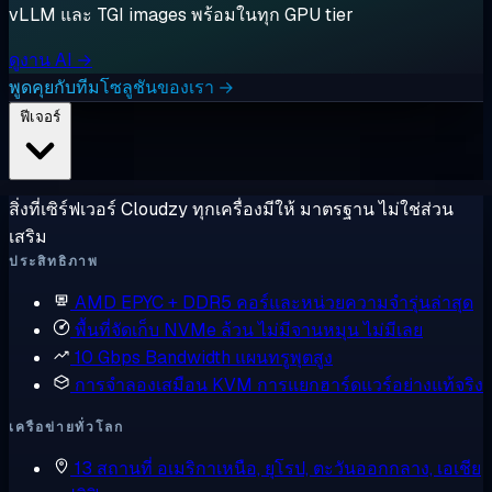
vLLM และ TGI images พร้อมในทุก GPU tier
ดูงาน AI →
พูดคุยกับทีมโซลูชันของเรา →
ฟีเจอร์
สิ่งที่เซิร์ฟเวอร์ Cloudzy ทุกเครื่องมีให้ มาตรฐาน ไม่ใช่ส่วน
เสริม
ประสิทธิภาพ
AMD EPYC + DDR5
คอร์และหน่วยความจำรุ่นล่าสุด
พื้นที่จัดเก็บ NVMe ล้วน
ไม่มีจานหมุน ไม่มีเลย
10 Gbps Bandwidth
แผนทรูพุตสูง
การจำลองเสมือน KVM
การแยกฮาร์ดแวร์อย่างแท้จริง
เครือข่ายทั่วโลก
13 สถานที่
อเมริกาเหนือ, ยุโรป, ตะวันออกกลาง, เอเชีย