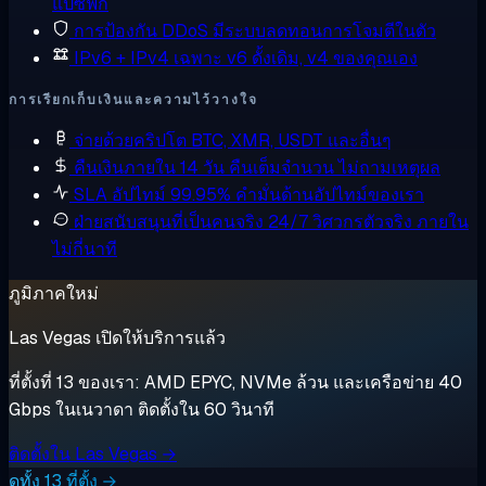
แปซิฟิก
การป้องกัน DDoS
มีระบบลดทอนการโจมตีในตัว
IPv6 + IPv4 เฉพาะ
v6 ดั้งเดิม, v4 ของคุณเอง
การเรียกเก็บเงินและความไว้วางใจ
จ่ายด้วยคริปโต
BTC, XMR, USDT และอื่นๆ
คืนเงินภายใน 14 วัน
คืนเต็มจำนวน ไม่ถามเหตุผล
SLA อัปไทม์ 99.95%
คำมั่นด้านอัปไทม์ของเรา
ฝ่ายสนับสนุนที่เป็นคนจริง 24/7
วิศวกรตัวจริง ภายใน
ไม่กี่นาที
ภูมิภาคใหม่
Las Vegas เปิดให้บริการแล้ว
ที่ตั้งที่ 13 ของเรา: AMD EPYC, NVMe ล้วน และเครือข่าย 40
Gbps ในเนวาดา ติดตั้งใน 60 วินาที
ติดตั้งใน Las Vegas →
ดูทั้ง 13 ที่ตั้ง →