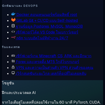
นักพัฒนาและ DEVOPS
Docker
คอนเทนเนอร์พร้อมสิทธิ์ root
GitLab
Git + CI/CD แบบ Self-hosted
ฐานข้อมูล
Postgres, MySQL, MongoDB
เซิร์ฟเวอร์โค้ด
VS Code ในเบราว์เซอร์
n8n
ระบบอัตโนมัติทำงาน 24/7
รันและเทรด
เซิร์ฟเวอร์เกม
Minecraft, CS, ARK และอีกมาก
Forex และเทรดดิ้ง
MT5 ใกล้โบรกเกอร์
VPN และความเป็นส่วนตัว
VPN ส่วนตัวของคุณ
เวิร์กสเตชันระยะไกล
เดสก์ท็อปที่ไม่เคยหลับ
โซลูชัน
ฝึกและประมวลผล AI
จากไอเดียสู่โมเดลที่ปล่อยใช้งานใน 60 นาที PyTorch, CUDA,