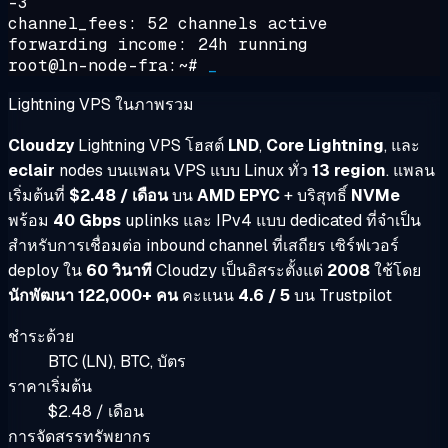
-3
channel_fees: 52 channels active
forwarding income: 24h running
root@ln-node-fra:~#
_
Lightning VPS ในภาพรวม
Cloudzy
Lightning VPS โฮสต์
LND
,
Core Lightning
, และ
eclair
nodes บนแพลน VPS แบบ Linux ทั่ว
13 region
. แพลน
เริ่มต้นที่
$2.48 / เดือน
บน
AMD EPYC
+ บริสุทธิ์
NVMe
พร้อม
40 Gbps
uplinks และ IPv4 แบบ dedicated ที่จำเป็น
สำหรับการเชื่อมต่อ inbound channel ที่เสถียร เซิร์ฟเวอร์
deploy ใน
60 วินาที
Cloudzy เป็นอิสระตั้งแต่
2008
ใช้โดย
นักพัฒนา 122,000+ คน
คะแนน
4.6 / 5
บน Trustpilot
ชำระด้วย
BTC (LN), BTC, บัตร
ราคาเริ่มต้น
$2.48 / เดือน
การจัดสรรทรัพยากร