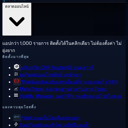
ตลาดออนไลน์
แอปกว่า 1,000 รายการ ติดตั้งได้ในคลิกเดียว ไม่ต้องตั้งค่า ไม่
ยุ่งยาก
ติดตั้งมากที่สุด
MikroTik CHR
RouterOS บนคลาวด์
aaPanel
แผงโฮสติงน้ำหนักเบา
WireGuard
เคอร์เนลรุ่นใหม่ที่ทำงานรวดเร็ว VPN
MetaTrader 4
มาตรฐานสำหรับเทรด Forex
Hiddify Manager
แผง VPN รองรับหลายโปรโตคอล
แผงควบคุมโฮสติ้ง
Plesk
แผงเว็บโฮสติงครบวงจร
FastPanel
แผงเซิร์ฟเวอร์ฟรีและเร็ว