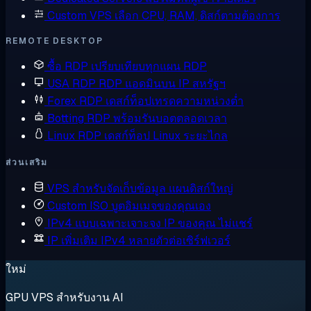
Custom VPS
เลือก CPU, RAM, ดิสก์ตามต้องการ
REMOTE DESKTOP
ซื้อ RDP
เปรียบเทียบทุกแผน RDP
USA RDP
RDP แอดมินบน IP สหรัฐฯ
Forex RDP
เดสก์ท็อปเทรดความหน่วงต่ำ
Botting RDP
พร้อมรันบอตตลอดเวลา
Linux RDP
เดสก์ท็อป Linux ระยะไกล
ส่วนเสริม
VPS สำหรับจัดเก็บข้อมูล
แผนดิสก์ใหญ่
Custom ISO
บูตอิมเมจของคุณเอง
IPv4 แบบเฉพาะเจาะจง
IP ของคุณ ไม่แชร์
IP เพิ่มเติม
IPv4 หลายตัวต่อเซิร์ฟเวอร์
ใหม่
GPU VPS สำหรับงาน AI