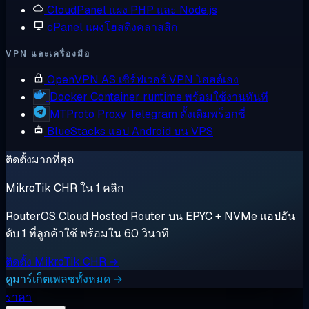
CloudPanel
แผง PHP และ Node.js
cPanel
แผงโฮสติงคลาสสิก
VPN และเครื่องมือ
OpenVPN AS
เซิร์ฟเวอร์ VPN โฮสต์เอง
Docker
Container runtime พร้อมใช้งานทันที
MTProto Proxy
Telegram ดั้งเดิมพร็อกซี่
BlueStacks
แอป Android บน VPS
ติดตั้งมากที่สุด
MikroTik CHR ใน 1 คลิก
RouterOS Cloud Hosted Router บน EPYC + NVMe แอปอัน
ดับ 1 ที่ลูกค้าใช้ พร้อมใน 60 วินาที
ติดตั้ง MikroTik CHR →
ดูมาร์เก็ตเพลซทั้งหมด →
ราคา