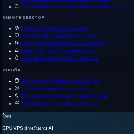
Custom VPS
เลือก CPU, RAM, ดิสก์ตามต้องการ
REMOTE DESKTOP
ซื้อ RDP
เปรียบเทียบทุกแผน RDP
USA RDP
RDP แอดมินบน IP สหรัฐฯ
Forex RDP
เดสก์ท็อปเทรดความหน่วงต่ำ
Botting RDP
พร้อมรันบอตตลอดเวลา
Linux RDP
เดสก์ท็อป Linux ระยะไกล
ส่วนเสริม
VPS สำหรับจัดเก็บข้อมูล
แผนดิสก์ใหญ่
Custom ISO
บูตอิมเมจของคุณเอง
IPv4 แบบเฉพาะเจาะจง
IP ของคุณ ไม่แชร์
IP เพิ่มเติม
IPv4 หลายตัวต่อเซิร์ฟเวอร์
ใหม่
GPU VPS สำหรับงาน AI