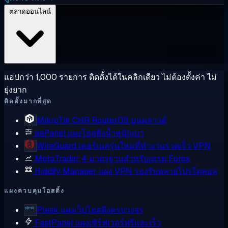
ตลาดออนไลน์
แอปกว่า 1,000 รายการ ติดตั้งได้ในคลิกเดียว ไม่ต้องตั้งค่า ไม่
ยุ่งยาก
ติดตั้งมากที่สุด
MikroTik CHR
RouterOS บนคลาวด์
aaPanel
แผงโฮสติงน้ำหนักเบา
WireGuard
เคอร์เนลรุ่นใหม่ที่ทำงานรวดเร็ว VPN
MetaTrader 4
มาตรฐานสำหรับเทรด Forex
Hiddify Manager
แผง VPN รองรับหลายโปรโตคอล
แผงควบคุมโฮสติ้ง
Plesk
แผงเว็บโฮสติงครบวงจร
FastPanel
แผงเซิร์ฟเวอร์ฟรีและเร็ว