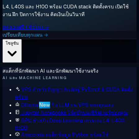
L4, L40S และ H100 พร้อม CUDA stack ติดตั้งครบ เปิดใช้
งาน ฝึก ปิดการใช้งาน คิดเงินเป็นวินาที
ทดลองฟรี 1 ชั่วโมง →
เปรียบเทียบทุกแผน →
โซลูชัน
สแต็กที่นักพัฒนา AI และนักพัฒนาใช้งานจริง
AI และ MACHINE LEARNING
VPS สำหรับปัญญาประดิษฐ์
PyTorch & CUDA ติดตั้ง
พร้อม
Ollama
New
รัน LLM บน VPS ของคุณเอง
Jupyter Notebooks
โน้ตบุ๊กบนเซิร์ฟเวอร์ของคุณ
GPU สำหรับ Deep Learning
เทรนบน L4, L40S,
H100
Anaconda
สแต็กข้อมูล Python พร้อมใช้