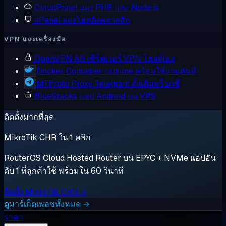
CloudPanel
แผง PHP และ Node.js
cPanel
แผงโฮสติงคลาสสิก
VPN และเครื่องมือ
OpenVPN AS
เซิร์ฟเวอร์ VPN โฮสต์เอง
Docker
Container runtime พร้อมใช้งานทันที
MTProto Proxy
Telegram ดั้งเดิมพร็อกซี่
BlueStacks
แอป Android บน VPS
ติดตั้งมากที่สุด
MikroTik CHR ใน 1 คลิก
RouterOS Cloud Hosted Router บน EPYC + NVMe แอปอัน
ดับ 1 ที่ลูกค้าใช้ พร้อมใน 60 วินาที
ติดตั้ง MikroTik CHR →
ดูมาร์เก็ตเพลซทั้งหมด →
ราคา