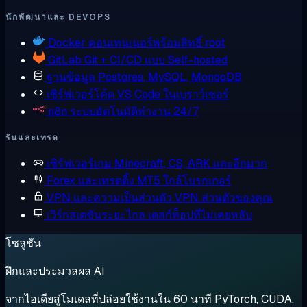
นักพัฒนาและ DEVOPS
Docker
คอนเทนเนอร์พร้อมสิทธิ์ root
GitLab
Git + CI/CD แบบ Self-hosted
ฐานข้อมูล
Postgres, MySQL, MongoDB
เซิร์ฟเวอร์โค้ด
VS Code ในเบราว์เซอร์
n8n
ระบบอัตโนมัติทำงาน 24/7
รันและเทรด
เซิร์ฟเวอร์เกม
Minecraft, CS, ARK และอีกมาก
Forex และเทรดดิ้ง
MT5 ใกล้โบรกเกอร์
VPN และความเป็นส่วนตัว
VPN ส่วนตัวของคุณ
เวิร์กสเตชันระยะไกล
เดสก์ท็อปที่ไม่เคยหลับ
โซลูชัน
ฝึกและประมวลผล AI
จากไอเดียสู่โมเดลที่ปล่อยใช้งานใน 60 นาที PyTorch, CUDA,