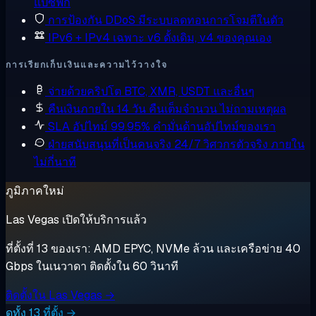
แปซิฟิก
การป้องกัน DDoS
มีระบบลดทอนการโจมตีในตัว
IPv6 + IPv4 เฉพาะ
v6 ดั้งเดิม, v4 ของคุณเอง
การเรียกเก็บเงินและความไว้วางใจ
จ่ายด้วยคริปโต
BTC, XMR, USDT และอื่นๆ
คืนเงินภายใน 14 วัน
คืนเต็มจำนวน ไม่ถามเหตุผล
SLA อัปไทม์ 99.95%
คำมั่นด้านอัปไทม์ของเรา
ฝ่ายสนับสนุนที่เป็นคนจริง 24/7
วิศวกรตัวจริง ภายใน
ไม่กี่นาที
ภูมิภาคใหม่
Las Vegas เปิดให้บริการแล้ว
ที่ตั้งที่ 13 ของเรา: AMD EPYC, NVMe ล้วน และเครือข่าย 40
Gbps ในเนวาดา ติดตั้งใน 60 วินาที
ติดตั้งใน Las Vegas →
ดูทั้ง 13 ที่ตั้ง →