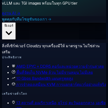
vLLM และ TGI images พร้อมในทุก GPU tier
ดูงาน AI →
พูดคุยกับทีมโซลูชันของเรา →
ฟีเจอร์
สิ่งที่เซิร์ฟเวอร์ Cloudzy ทุกเครื่องมีให้ มาตรฐาน ไม่ใช่ส่วน
เสริม
ประสิทธิภาพ
AMD EPYC + DDR5
คอร์และหน่วยความจำรุ่นล่าสุด
พื้นที่จัดเก็บ NVMe ล้วน
ไม่มีจานหมุน ไม่มีเลย
10 Gbps Bandwidth
แผนทรูพุตสูง
การจำลองเสมือน KVM
การแยกฮาร์ดแวร์อย่างแท้จริง
เครือข่ายทั่วโลก
13 สถานที่
อเมริกาเหนือ, ยุโรป, ตะวันออกกลาง, เอเชีย