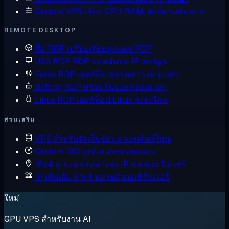
Custom VPS
เลือก CPU, RAM, ดิสก์ตามต้องการ
REMOTE DESKTOP
ซื้อ RDP
เปรียบเทียบทุกแผน RDP
USA RDP
RDP แอดมินบน IP สหรัฐฯ
Forex RDP
เดสก์ท็อปเทรดความหน่วงต่ำ
Botting RDP
พร้อมรันบอตตลอดเวลา
Linux RDP
เดสก์ท็อป Linux ระยะไกล
ส่วนเสริม
VPS สำหรับจัดเก็บข้อมูล
แผนดิสก์ใหญ่
Custom ISO
บูตอิมเมจของคุณเอง
IPv4 แบบเฉพาะเจาะจง
IP ของคุณ ไม่แชร์
IP เพิ่มเติม
IPv4 หลายตัวต่อเซิร์ฟเวอร์
ใหม่
GPU VPS สำหรับงาน AI