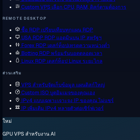
Custom VPS
เลือก CPU, RAM, ดิสก์ตามต้องการ
REMOTE DESKTOP
ซื้อ RDP
เปรียบเทียบทุกแผน RDP
USA RDP
RDP แอดมินบน IP สหรัฐฯ
Forex RDP
เดสก์ท็อปเทรดความหน่วงต่ำ
Botting RDP
พร้อมรันบอตตลอดเวลา
Linux RDP
เดสก์ท็อป Linux ระยะไกล
ส่วนเสริม
VPS สำหรับจัดเก็บข้อมูล
แผนดิสก์ใหญ่
Custom ISO
บูตอิมเมจของคุณเอง
IPv4 แบบเฉพาะเจาะจง
IP ของคุณ ไม่แชร์
IP เพิ่มเติม
IPv4 หลายตัวต่อเซิร์ฟเวอร์
ใหม่
GPU VPS สำหรับงาน AI