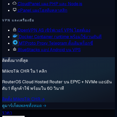
CloudPanel
แผง PHP และ Node.js
cPanel
แผงโฮสติงคลาสสิก
VPN และเครื่องมือ
OpenVPN AS
เซิร์ฟเวอร์ VPN โฮสต์เอง
Docker
Container runtime พร้อมใช้งานทันที
MTProto Proxy
Telegram ดั้งเดิมพร็อกซี่
BlueStacks
แอป Android บน VPS
ติดตั้งมากที่สุด
MikroTik CHR ใน 1 คลิก
RouterOS Cloud Hosted Router บน EPYC + NVMe แอปอัน
ดับ 1 ที่ลูกค้าใช้ พร้อมใน 60 วินาที
ติดตั้ง MikroTik CHR →
ดูมาร์เก็ตเพลซทั้งหมด →
ราคา