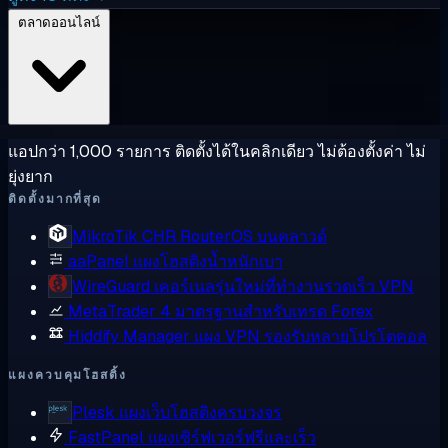
ตลาดออนไลน์
แอปกว่า 1,000 รายการ ติดตั้งได้ในคลิกเดียว ไม่ต้องตั้งค่า ไม่
ยุ่งยาก
ติดตั้งมากที่สุด
MikroTik CHR
RouterOS บนคลาวด์
aaPanel
แผงโฮสติงน้ำหนักเบา
WireGuard
เคอร์เนลรุ่นใหม่ที่ทำงานรวดเร็ว VPN
MetaTrader 4
มาตรฐานสำหรับเทรด Forex
Hiddify Manager
แผง VPN รองรับหลายโปรโตคอล
แผงควบคุมโฮสติ้ง
Plesk
แผงเว็บโฮสติงครบวงจร
FastPanel
แผงเซิร์ฟเวอร์ฟรีและเร็ว