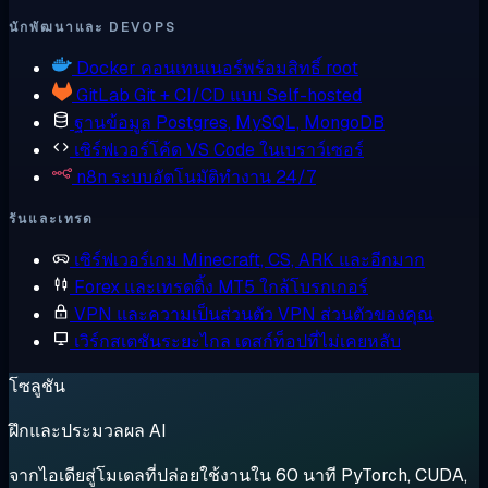
นักพัฒนาและ DEVOPS
Docker
คอนเทนเนอร์พร้อมสิทธิ์ root
GitLab
Git + CI/CD แบบ Self-hosted
ฐานข้อมูล
Postgres, MySQL, MongoDB
เซิร์ฟเวอร์โค้ด
VS Code ในเบราว์เซอร์
n8n
ระบบอัตโนมัติทำงาน 24/7
รันและเทรด
เซิร์ฟเวอร์เกม
Minecraft, CS, ARK และอีกมาก
Forex และเทรดดิ้ง
MT5 ใกล้โบรกเกอร์
VPN และความเป็นส่วนตัว
VPN ส่วนตัวของคุณ
เวิร์กสเตชันระยะไกล
เดสก์ท็อปที่ไม่เคยหลับ
โซลูชัน
ฝึกและประมวลผล AI
จากไอเดียสู่โมเดลที่ปล่อยใช้งานใน 60 นาที PyTorch, CUDA,