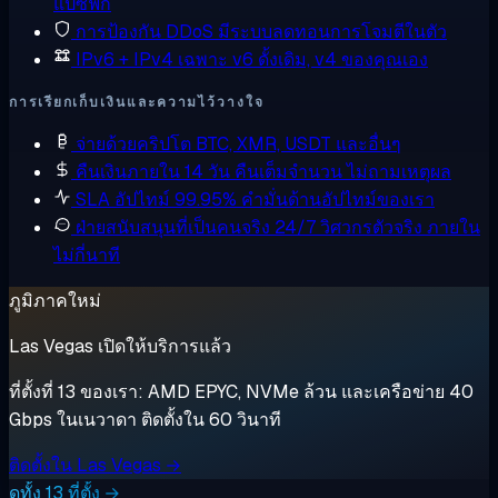
แปซิฟิก
การป้องกัน DDoS
มีระบบลดทอนการโจมตีในตัว
IPv6 + IPv4 เฉพาะ
v6 ดั้งเดิม, v4 ของคุณเอง
การเรียกเก็บเงินและความไว้วางใจ
จ่ายด้วยคริปโต
BTC, XMR, USDT และอื่นๆ
คืนเงินภายใน 14 วัน
คืนเต็มจำนวน ไม่ถามเหตุผล
SLA อัปไทม์ 99.95%
คำมั่นด้านอัปไทม์ของเรา
ฝ่ายสนับสนุนที่เป็นคนจริง 24/7
วิศวกรตัวจริง ภายใน
ไม่กี่นาที
ภูมิภาคใหม่
Las Vegas เปิดให้บริการแล้ว
ที่ตั้งที่ 13 ของเรา: AMD EPYC, NVMe ล้วน และเครือข่าย 40
Gbps ในเนวาดา ติดตั้งใน 60 วินาที
ติดตั้งใน Las Vegas →
ดูทั้ง 13 ที่ตั้ง →