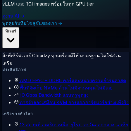
vLLM และ TGI images พร้อมในทุก GPU tier
ดูงาน AI →
พูดคุยกับทีมโซลูชันของเรา →
ฟีเจอร์
สิ่งที่เซิร์ฟเวอร์ Cloudzy ทุกเครื่องมีให้ มาตรฐาน ไม่ใช่ส่วน
เสริม
ประสิทธิภาพ
AMD EPYC + DDR5
คอร์และหน่วยความจำรุ่นล่าสุด
พื้นที่จัดเก็บ NVMe ล้วน
ไม่มีจานหมุน ไม่มีเลย
10 Gbps Bandwidth
แผนทรูพุตสูง
การจำลองเสมือน KVM
การแยกฮาร์ดแวร์อย่างแท้จริง
เครือข่ายทั่วโลก
13 สถานที่
อเมริกาเหนือ, ยุโรป, ตะวันออกกลาง, เอเชีย