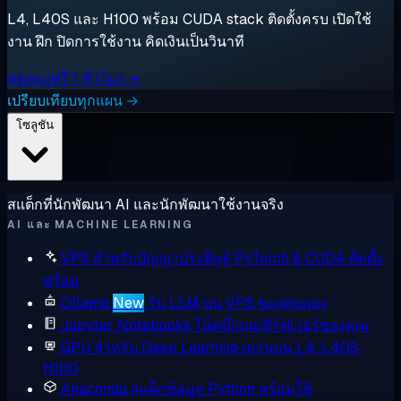
L4, L40S และ H100 พร้อม CUDA stack ติดตั้งครบ เปิดใช้
งาน ฝึก ปิดการใช้งาน คิดเงินเป็นวินาที
ทดลองฟรี 1 ชั่วโมง →
เปรียบเทียบทุกแผน →
โซลูชัน
สแต็กที่นักพัฒนา AI และนักพัฒนาใช้งานจริง
AI และ MACHINE LEARNING
VPS สำหรับปัญญาประดิษฐ์
PyTorch & CUDA ติดตั้ง
พร้อม
Ollama
New
รัน LLM บน VPS ของคุณเอง
Jupyter Notebooks
โน้ตบุ๊กบนเซิร์ฟเวอร์ของคุณ
GPU สำหรับ Deep Learning
เทรนบน L4, L40S,
H100
Anaconda
สแต็กข้อมูล Python พร้อมใช้