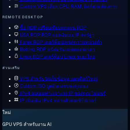
Custom VPS
เลือก CPU, RAM, ดิสก์ตามต้องการ
REMOTE DESKTOP
ซื้อ RDP
เปรียบเทียบทุกแผน RDP
USA RDP
RDP แอดมินบน IP สหรัฐฯ
Forex RDP
เดสก์ท็อปเทรดความหน่วงต่ำ
Botting RDP
พร้อมรันบอตตลอดเวลา
Linux RDP
เดสก์ท็อป Linux ระยะไกล
ส่วนเสริม
VPS สำหรับจัดเก็บข้อมูล
แผนดิสก์ใหญ่
Custom ISO
บูตอิมเมจของคุณเอง
IPv4 แบบเฉพาะเจาะจง
IP ของคุณ ไม่แชร์
IP เพิ่มเติม
IPv4 หลายตัวต่อเซิร์ฟเวอร์
ใหม่
GPU VPS สำหรับงาน AI