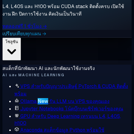
L4, L40S และ H100 พร้อม CUDA stack ติดตั้งครบ เปิดใช้
งาน ฝึก ปิดการใช้งาน คิดเงินเป็นวินาที
ทดลองฟรี 1 ชั่วโมง →
เปรียบเทียบทุกแผน →
โซลูชัน
สแต็กที่นักพัฒนา AI และนักพัฒนาใช้งานจริง
AI และ MACHINE LEARNING
VPS สำหรับปัญญาประดิษฐ์
PyTorch & CUDA ติดตั้ง
พร้อม
Ollama
New
รัน LLM บน VPS ของคุณเอง
Jupyter Notebooks
โน้ตบุ๊กบนเซิร์ฟเวอร์ของคุณ
GPU สำหรับ Deep Learning
เทรนบน L4, L40S,
H100
Anaconda
สแต็กข้อมูล Python พร้อมใช้