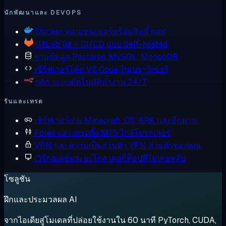
นักพัฒนาและ DEVOPS
Docker
คอนเทนเนอร์พร้อมสิทธิ์ root
GitLab
Git + CI/CD แบบ Self-hosted
ฐานข้อมูล
Postgres, MySQL, MongoDB
เซิร์ฟเวอร์โค้ด
VS Code ในเบราว์เซอร์
n8n
ระบบอัตโนมัติทำงาน 24/7
รันและเทรด
เซิร์ฟเวอร์เกม
Minecraft, CS, ARK และอีกมาก
Forex และเทรดดิ้ง
MT5 ใกล้โบรกเกอร์
VPN และความเป็นส่วนตัว
VPN ส่วนตัวของคุณ
เวิร์กสเตชันระยะไกล
เดสก์ท็อปที่ไม่เคยหลับ
โซลูชัน
ฝึกและประมวลผล AI
จากไอเดียสู่โมเดลที่ปล่อยใช้งานใน 60 นาที PyTorch, CUDA,