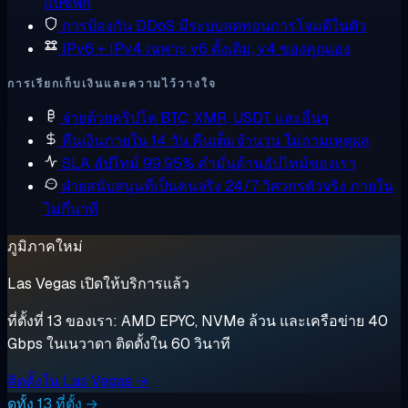
แปซิฟิก
การป้องกัน DDoS
มีระบบลดทอนการโจมตีในตัว
IPv6 + IPv4 เฉพาะ
v6 ดั้งเดิม, v4 ของคุณเอง
การเรียกเก็บเงินและความไว้วางใจ
จ่ายด้วยคริปโต
BTC, XMR, USDT และอื่นๆ
คืนเงินภายใน 14 วัน
คืนเต็มจำนวน ไม่ถามเหตุผล
SLA อัปไทม์ 99.95%
คำมั่นด้านอัปไทม์ของเรา
ฝ่ายสนับสนุนที่เป็นคนจริง 24/7
วิศวกรตัวจริง ภายใน
ไม่กี่นาที
ภูมิภาคใหม่
Las Vegas เปิดให้บริการแล้ว
ที่ตั้งที่ 13 ของเรา: AMD EPYC, NVMe ล้วน และเครือข่าย 40
Gbps ในเนวาดา ติดตั้งใน 60 วินาที
ติดตั้งใน Las Vegas →
ดูทั้ง 13 ที่ตั้ง →