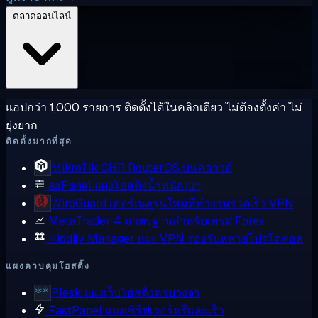
ตลาดออนไลน์
แอปกว่า 1,000 รายการ ติดตั้งได้ในคลิกเดียว ไม่ต้องตั้งค่า ไม่
ยุ่งยาก
ติดตั้งมากที่สุด
MikroTik CHR
RouterOS บนคลาวด์
aaPanel
แผงโฮสติงน้ำหนักเบา
WireGuard
เคอร์เนลรุ่นใหม่ที่ทำงานรวดเร็ว VPN
MetaTrader 4
มาตรฐานสำหรับเทรด Forex
Hiddify Manager
แผง VPN รองรับหลายโปรโตคอล
แผงควบคุมโฮสติ้ง
Plesk
แผงเว็บโฮสติงครบวงจร
FastPanel
แผงเซิร์ฟเวอร์ฟรีและเร็ว