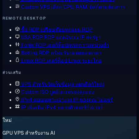
Custom VPS
เลือก CPU, RAM, ดิสก์ตามต้องการ
REMOTE DESKTOP
ซื้อ RDP
เปรียบเทียบทุกแผน RDP
USA RDP
RDP แอดมินบน IP สหรัฐฯ
Forex RDP
เดสก์ท็อปเทรดความหน่วงต่ำ
Botting RDP
พร้อมรันบอตตลอดเวลา
Linux RDP
เดสก์ท็อป Linux ระยะไกล
ส่วนเสริม
VPS สำหรับจัดเก็บข้อมูล
แผนดิสก์ใหญ่
Custom ISO
บูตอิมเมจของคุณเอง
IPv4 แบบเฉพาะเจาะจง
IP ของคุณ ไม่แชร์
IP เพิ่มเติม
IPv4 หลายตัวต่อเซิร์ฟเวอร์
ใหม่
GPU VPS สำหรับงาน AI