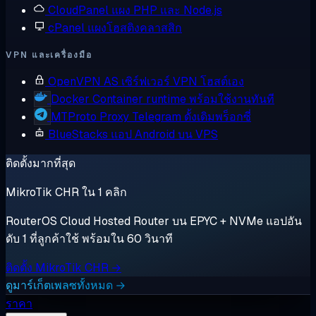
CloudPanel
แผง PHP และ Node.js
cPanel
แผงโฮสติงคลาสสิก
VPN และเครื่องมือ
OpenVPN AS
เซิร์ฟเวอร์ VPN โฮสต์เอง
Docker
Container runtime พร้อมใช้งานทันที
MTProto Proxy
Telegram ดั้งเดิมพร็อกซี่
BlueStacks
แอป Android บน VPS
ติดตั้งมากที่สุด
MikroTik CHR ใน 1 คลิก
RouterOS Cloud Hosted Router บน EPYC + NVMe แอปอัน
ดับ 1 ที่ลูกค้าใช้ พร้อมใน 60 วินาที
ติดตั้ง MikroTik CHR →
ดูมาร์เก็ตเพลซทั้งหมด →
ราคา