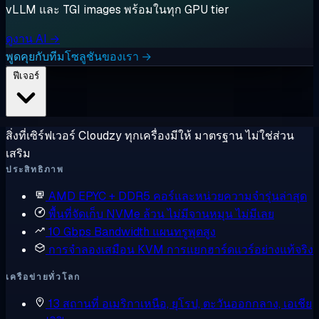
vLLM และ TGI images พร้อมในทุก GPU tier
ดูงาน AI →
พูดคุยกับทีมโซลูชันของเรา →
ฟีเจอร์
สิ่งที่เซิร์ฟเวอร์ Cloudzy ทุกเครื่องมีให้ มาตรฐาน ไม่ใช่ส่วน
เสริม
ประสิทธิภาพ
AMD EPYC + DDR5
คอร์และหน่วยความจำรุ่นล่าสุด
พื้นที่จัดเก็บ NVMe ล้วน
ไม่มีจานหมุน ไม่มีเลย
10 Gbps Bandwidth
แผนทรูพุตสูง
การจำลองเสมือน KVM
การแยกฮาร์ดแวร์อย่างแท้จริง
เครือข่ายทั่วโลก
13 สถานที่
อเมริกาเหนือ, ยุโรป, ตะวันออกกลาง, เอเชีย