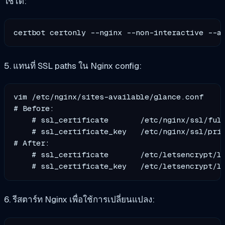
ใช้ได้:
certbot certonly --nginx --non-interactive --a
5. แทนที่ SSL paths ใน Nginx config:
vim /etc/nginx/sites-available/glance.conf

# Before:

    # ssl_certificate       /etc/nginx/ssl/full
    # ssl_certificate_key   /etc/nginx/ssl/priv
# After:

    # ssl_certificate       /etc/letsencrypt/li
6. รีสตาร์ท Nginx เพื่อใช้การเปลี่ยนแปลง: