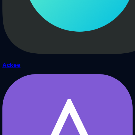
Ackee