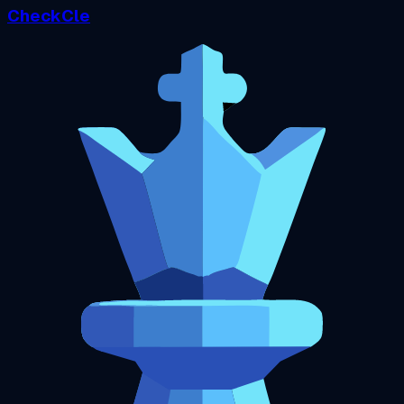
CheckCle