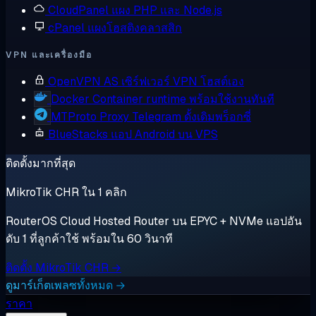
CloudPanel
แผง PHP และ Node.js
cPanel
แผงโฮสติงคลาสสิก
VPN และเครื่องมือ
OpenVPN AS
เซิร์ฟเวอร์ VPN โฮสต์เอง
Docker
Container runtime พร้อมใช้งานทันที
MTProto Proxy
Telegram ดั้งเดิมพร็อกซี่
BlueStacks
แอป Android บน VPS
ติดตั้งมากที่สุด
MikroTik CHR ใน 1 คลิก
RouterOS Cloud Hosted Router บน EPYC + NVMe แอปอัน
ดับ 1 ที่ลูกค้าใช้ พร้อมใน 60 วินาที
ติดตั้ง MikroTik CHR →
ดูมาร์เก็ตเพลซทั้งหมด →
ราคา