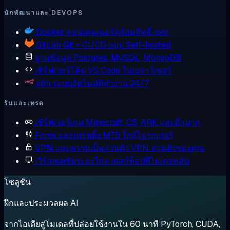
นักพัฒนาและ DEVOPS
Docker
คอนเทนเนอร์พร้อมสิทธิ์ root
GitLab
Git + CI/CD แบบ Self-hosted
ฐานข้อมูล
Postgres, MySQL, MongoDB
เซิร์ฟเวอร์โค้ด
VS Code ในเบราว์เซอร์
n8n
ระบบอัตโนมัติทำงาน 24/7
รันและเทรด
เซิร์ฟเวอร์เกม
Minecraft, CS, ARK และอีกมาก
Forex และเทรดดิ้ง
MT5 ใกล้โบรกเกอร์
VPN และความเป็นส่วนตัว
VPN ส่วนตัวของคุณ
เวิร์กสเตชันระยะไกล
เดสก์ท็อปที่ไม่เคยหลับ
โซลูชัน
ฝึกและประมวลผล AI
จากไอเดียสู่โมเดลที่ปล่อยใช้งานใน 60 นาที PyTorch, CUDA,