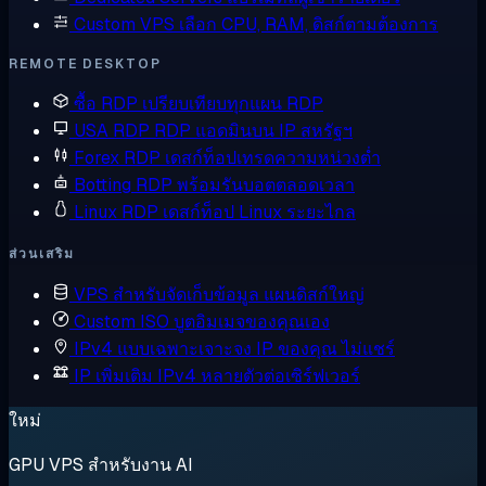
Custom VPS
เลือก CPU, RAM, ดิสก์ตามต้องการ
REMOTE DESKTOP
ซื้อ RDP
เปรียบเทียบทุกแผน RDP
USA RDP
RDP แอดมินบน IP สหรัฐฯ
Forex RDP
เดสก์ท็อปเทรดความหน่วงต่ำ
Botting RDP
พร้อมรันบอตตลอดเวลา
Linux RDP
เดสก์ท็อป Linux ระยะไกล
ส่วนเสริม
VPS สำหรับจัดเก็บข้อมูล
แผนดิสก์ใหญ่
Custom ISO
บูตอิมเมจของคุณเอง
IPv4 แบบเฉพาะเจาะจง
IP ของคุณ ไม่แชร์
IP เพิ่มเติม
IPv4 หลายตัวต่อเซิร์ฟเวอร์
ใหม่
GPU VPS สำหรับงาน AI