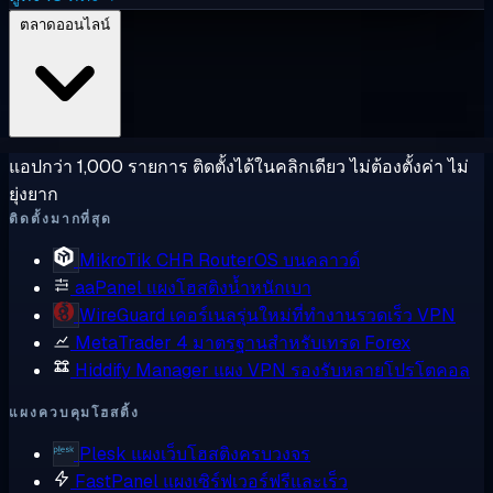
ตลาดออนไลน์
แอปกว่า 1,000 รายการ ติดตั้งได้ในคลิกเดียว ไม่ต้องตั้งค่า ไม่
ยุ่งยาก
ติดตั้งมากที่สุด
MikroTik CHR
RouterOS บนคลาวด์
aaPanel
แผงโฮสติงน้ำหนักเบา
WireGuard
เคอร์เนลรุ่นใหม่ที่ทำงานรวดเร็ว VPN
MetaTrader 4
มาตรฐานสำหรับเทรด Forex
Hiddify Manager
แผง VPN รองรับหลายโปรโตคอล
แผงควบคุมโฮสติ้ง
Plesk
แผงเว็บโฮสติงครบวงจร
FastPanel
แผงเซิร์ฟเวอร์ฟรีและเร็ว