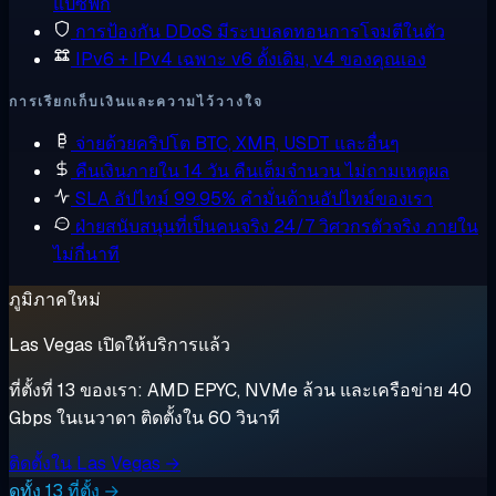
แปซิฟิก
การป้องกัน DDoS
มีระบบลดทอนการโจมตีในตัว
IPv6 + IPv4 เฉพาะ
v6 ดั้งเดิม, v4 ของคุณเอง
การเรียกเก็บเงินและความไว้วางใจ
จ่ายด้วยคริปโต
BTC, XMR, USDT และอื่นๆ
คืนเงินภายใน 14 วัน
คืนเต็มจำนวน ไม่ถามเหตุผล
SLA อัปไทม์ 99.95%
คำมั่นด้านอัปไทม์ของเรา
ฝ่ายสนับสนุนที่เป็นคนจริง 24/7
วิศวกรตัวจริง ภายใน
ไม่กี่นาที
ภูมิภาคใหม่
Las Vegas เปิดให้บริการแล้ว
ที่ตั้งที่ 13 ของเรา: AMD EPYC, NVMe ล้วน และเครือข่าย 40
Gbps ในเนวาดา ติดตั้งใน 60 วินาที
ติดตั้งใน Las Vegas →
ดูทั้ง 13 ที่ตั้ง →