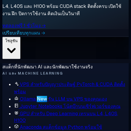
L4, L40S และ H100 พร้อม CUDA stack ติดตั้งครบ เปิดใช้
งาน ฝึก ปิดการใช้งาน คิดเงินเป็นวินาที
ทดลองฟรี 1 ชั่วโมง →
เปรียบเทียบทุกแผน →
โซลูชัน
สแต็กที่นักพัฒนา AI และนักพัฒนาใช้งานจริง
AI และ MACHINE LEARNING
VPS สำหรับปัญญาประดิษฐ์
PyTorch & CUDA ติดตั้ง
พร้อม
Ollama
New
รัน LLM บน VPS ของคุณเอง
Jupyter Notebooks
โน้ตบุ๊กบนเซิร์ฟเวอร์ของคุณ
GPU สำหรับ Deep Learning
เทรนบน L4, L40S,
H100
Anaconda
สแต็กข้อมูล Python พร้อมใช้