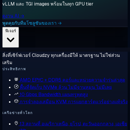
vLLM และ TGI images พร้อมในทุก GPU tier
ดูงาน AI →
พูดคุยกับทีมโซลูชันของเรา →
ฟีเจอร์
สิ่งที่เซิร์ฟเวอร์ Cloudzy ทุกเครื่องมีให้ มาตรฐาน ไม่ใช่ส่วน
เสริม
ประสิทธิภาพ
AMD EPYC + DDR5
คอร์และหน่วยความจำรุ่นล่าสุด
พื้นที่จัดเก็บ NVMe ล้วน
ไม่มีจานหมุน ไม่มีเลย
10 Gbps Bandwidth
แผนทรูพุตสูง
การจำลองเสมือน KVM
การแยกฮาร์ดแวร์อย่างแท้จริง
เครือข่ายทั่วโลก
13 สถานที่
อเมริกาเหนือ, ยุโรป, ตะวันออกกลาง, เอเชีย