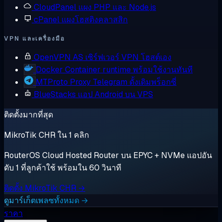
CloudPanel
แผง PHP และ Node.js
cPanel
แผงโฮสติงคลาสสิก
VPN และเครื่องมือ
OpenVPN AS
เซิร์ฟเวอร์ VPN โฮสต์เอง
Docker
Container runtime พร้อมใช้งานทันที
MTProto Proxy
Telegram ดั้งเดิมพร็อกซี่
BlueStacks
แอป Android บน VPS
ติดตั้งมากที่สุด
MikroTik CHR ใน 1 คลิก
RouterOS Cloud Hosted Router บน EPYC + NVMe แอปอัน
ดับ 1 ที่ลูกค้าใช้ พร้อมใน 60 วินาที
ติดตั้ง MikroTik CHR →
ดูมาร์เก็ตเพลซทั้งหมด →
ราคา