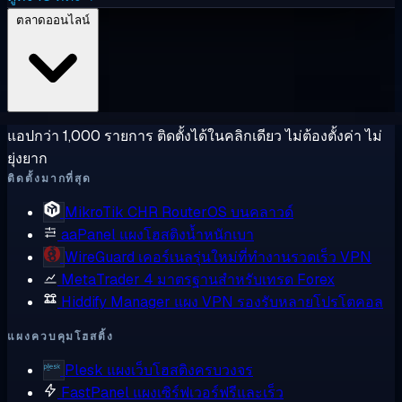
ตลาดออนไลน์
แอปกว่า 1,000 รายการ ติดตั้งได้ในคลิกเดียว ไม่ต้องตั้งค่า ไม่
ยุ่งยาก
ติดตั้งมากที่สุด
MikroTik CHR
RouterOS บนคลาวด์
aaPanel
แผงโฮสติงน้ำหนักเบา
WireGuard
เคอร์เนลรุ่นใหม่ที่ทำงานรวดเร็ว VPN
MetaTrader 4
มาตรฐานสำหรับเทรด Forex
Hiddify Manager
แผง VPN รองรับหลายโปรโตคอล
แผงควบคุมโฮสติ้ง
Plesk
แผงเว็บโฮสติงครบวงจร
FastPanel
แผงเซิร์ฟเวอร์ฟรีและเร็ว