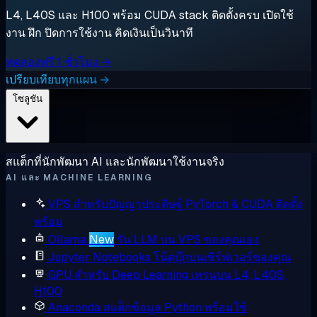
L4, L40S และ H100 พร้อม CUDA stack ติดตั้งครบ เปิดใช้
งาน ฝึก ปิดการใช้งาน คิดเงินเป็นวินาที
ทดลองฟรี 1 ชั่วโมง →
เปรียบเทียบทุกแผน →
โซลูชัน
สแต็กที่นักพัฒนา AI และนักพัฒนาใช้งานจริง
AI และ MACHINE LEARNING
VPS สำหรับปัญญาประดิษฐ์
PyTorch & CUDA ติดตั้ง
พร้อม
Ollama
New
รัน LLM บน VPS ของคุณเอง
Jupyter Notebooks
โน้ตบุ๊กบนเซิร์ฟเวอร์ของคุณ
GPU สำหรับ Deep Learning
เทรนบน L4, L40S,
H100
Anaconda
สแต็กข้อมูล Python พร้อมใช้