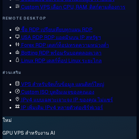
Custom VPS
เลือก CPU, RAM, ดิสก์ตามต้องการ
REMOTE DESKTOP
ซื้อ RDP
เปรียบเทียบทุกแผน RDP
USA RDP
RDP แอดมินบน IP สหรัฐฯ
Forex RDP
เดสก์ท็อปเทรดความหน่วงต่ำ
Botting RDP
พร้อมรันบอตตลอดเวลา
Linux RDP
เดสก์ท็อป Linux ระยะไกล
ส่วนเสริม
VPS สำหรับจัดเก็บข้อมูล
แผนดิสก์ใหญ่
Custom ISO
บูตอิมเมจของคุณเอง
IPv4 แบบเฉพาะเจาะจง
IP ของคุณ ไม่แชร์
IP เพิ่มเติม
IPv4 หลายตัวต่อเซิร์ฟเวอร์
ใหม่
GPU VPS สำหรับงาน AI