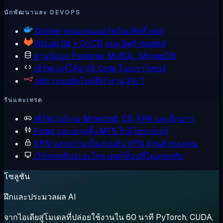
นักพัฒนาและ DEVOPS
Docker
คอนเทนเนอร์พร้อมสิทธิ์ root
GitLab
Git + CI/CD แบบ Self-hosted
ฐานข้อมูล
Postgres, MySQL, MongoDB
เซิร์ฟเวอร์โค้ด
VS Code ในเบราว์เซอร์
n8n
ระบบอัตโนมัติทำงาน 24/7
รันและเทรด
เซิร์ฟเวอร์เกม
Minecraft, CS, ARK และอีกมาก
Forex และเทรดดิ้ง
MT5 ใกล้โบรกเกอร์
VPN และความเป็นส่วนตัว
VPN ส่วนตัวของคุณ
เวิร์กสเตชันระยะไกล
เดสก์ท็อปที่ไม่เคยหลับ
โซลูชัน
ฝึกและประมวลผล AI
จากไอเดียสู่โมเดลที่ปล่อยใช้งานใน 60 นาที PyTorch, CUDA,