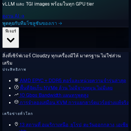
vLLM และ TGI images พร้อมในทุก GPU tier
ดูงาน AI →
พูดคุยกับทีมโซลูชันของเรา →
ฟีเจอร์
สิ่งที่เซิร์ฟเวอร์ Cloudzy ทุกเครื่องมีให้ มาตรฐาน ไม่ใช่ส่วน
เสริม
ประสิทธิภาพ
AMD EPYC + DDR5
คอร์และหน่วยความจำรุ่นล่าสุด
พื้นที่จัดเก็บ NVMe ล้วน
ไม่มีจานหมุน ไม่มีเลย
10 Gbps Bandwidth
แผนทรูพุตสูง
การจำลองเสมือน KVM
การแยกฮาร์ดแวร์อย่างแท้จริง
เครือข่ายทั่วโลก
13 สถานที่
อเมริกาเหนือ, ยุโรป, ตะวันออกกลาง, เอเชีย